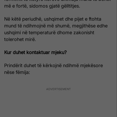
më e fortë, sidomos gjatë gëlltitjes.
Në këtë periudhë, ushqimet dhe pijet e ftohta
mund të ndihmojnë më shumë, megjithëse edhe
ushqimi në temperaturë dhome zakonisht
tolerohet mirë.
Kur duhet kontaktuar mjeku?
Prindërit duhet të kërkojnë ndihmë mjekësore
nëse fëmija: