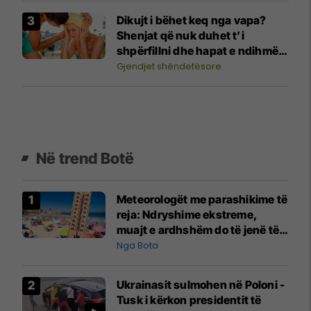
Dikujt i bëhet keq nga vapa?
Shenjat që nuk duhet t’i
shpërfillni dhe hapat e ndihmës
së parë
Gjendjet shëndetësore
Në trend Botë
Meteorologët me parashikime të
reja: Ndryshime ekstreme,
muajt e ardhshëm do të jenë të
pazakontë
Nga Bota
Ukrainasit sulmohen në Poloni -
Tusk i kërkon presidentit të