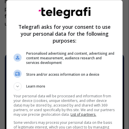
hidratim të vazhdueshëm dhe ushqim të
përshtatshëm. Me kujdesin e duhur, shumica e
fëmijëve rikthehen shpejt në aktivitetet dhe
ushqimin e zakonshëm.
/Telegrafi/
Telegrafi asks for your consent to use
your personal data for the following
purposes:
Personalised advertising and content, advertising and
content measurement, audience research and
services development
Store and/or access information on a device
Learn more
Your personal data will be processed and information from
your device (cookies, unique identifiers, and other device
data) may be stored by, accessed by and shared with 369
partners, or used specifically by this site. We and our partners
may use precise geolocation data.
List of partners.
Some vendors may process your personal data on the basis
of legitimate interest, which you can object to by managing