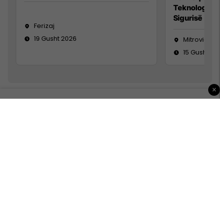
Teknolog/e 
Sigurisë së 
Ferizaj
19 Gusht 2026
Mitrovicë
15 Gusht 20
×