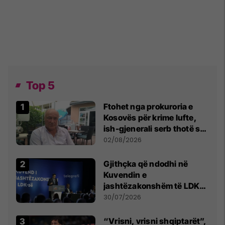
Top 5
Ftohet nga prokuroria e
Kosovës për krime lufte,
ish-gjenerali serb thotë se
dikush e tradhtoi në
02/08/2026
Beograd
Gjithçka që ndodhi në
Kuvendin e
jashtëzakonshëm të LDK-
së
30/07/2026
“Vrisni, vrisni shqiptarët”,