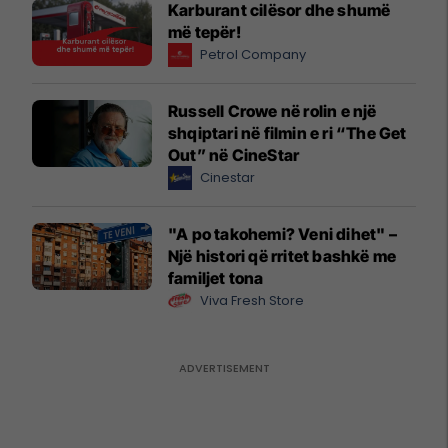
Karburant cilësor dhe shumë
më tepër!
Petrol Company
Russell Crowe në rolin e një
shqiptari në filmin e ri “The Get
Out” në CineStar
Cinestar
"A po takohemi? Veni dihet" –
Një histori që rritet bashkë me
familjet tona
Viva Fresh Store