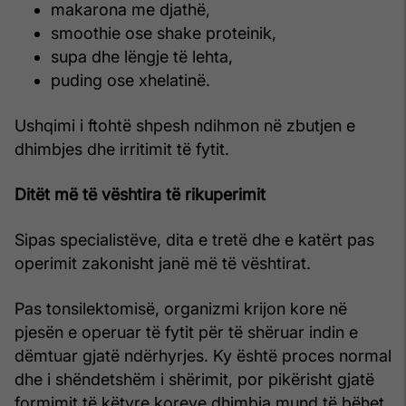
makarona me djathë,
smoothie ose shake proteinik,
supa dhe lëngje të lehta,
puding ose xhelatinë.
Ushqimi i ftohtë shpesh ndihmon në zbutjen e
dhimbjes dhe irritimit të fytit.
Ditët më të vështira të rikuperimit
Sipas specialistëve, dita e tretë dhe e katërt pas
operimit zakonisht janë më të vështirat.
Pas tonsilektomisë, organizmi krijon kore në
pjesën e operuar të fytit për të shëruar indin e
dëmtuar gjatë ndërhyrjes. Ky është proces normal
dhe i shëndetshëm i shërimit, por pikërisht gjatë
formimit të këtyre koreve dhimbja mund të bëhet