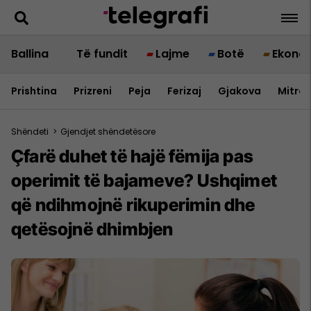
Ballina
Të fundit
Lajme
Botë
Ekono
Prishtina
Prizreni
Peja
Ferizaj
Gjakova
Mitrov
Shëndeti
>
Gjendjet shëndetësore
Çfarë duhet të hajë fëmija pas
operimit të bajameve? Ushqimet
që ndihmojnë rikuperimin dhe
qetësojnë dhimbjen