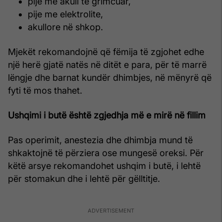
pije me akull të grimcuar,
pije me elektrolite,
akullore në shkop.
Mjekët rekomandojnë që fëmija të zgjohet edhe
një herë gjatë natës në ditët e para, për të marrë
lëngje dhe barnat kundër dhimbjes, në mënyrë që
fyti të mos thahet.
Ushqimi i butë është zgjedhja më e mirë në fillim
Pas operimit, anestezia dhe dhimbja mund të
shkaktojnë të përziera ose mungesë oreksi. Për
këtë arsye rekomandohet ushqim i butë, i lehtë
për stomakun dhe i lehtë për gëlltitje.