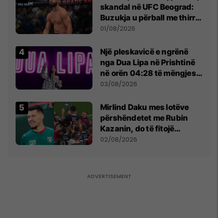
skandal në UFC Beograd:
Buzukja u përball me thirrje
anti-shqiptare nga
01/08/2026
tribunat
Një pleskavicë e ngrënë
nga Dua Lipa në Prishtinë
në orën 04:28 të mëngjesit
- dhe bota digjitale serbe
03/08/2026
shpall gjendjen e luftës
Mirlind Daku mes lotëve
përshëndetet me Rubin
Kazanin, do të fitojë
miliona te Spartak Moska
02/08/2026