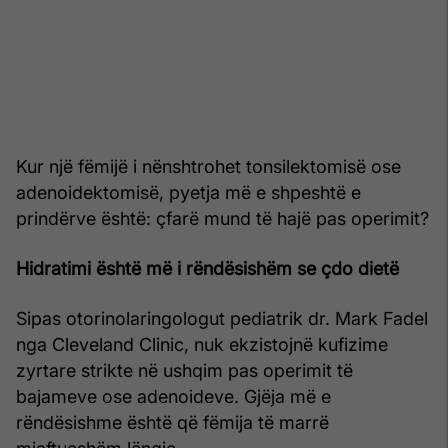
Kur një fëmijë i nënshtrohet tonsilektomisë ose
adenoidektomisë, pyetja më e shpeshtë e
prindërve është: çfarë mund të hajë pas operimit?
Hidratimi është më i rëndësishëm se çdo dietë
Sipas otorinolaringologut pediatrik dr. Mark Fadel
nga Cleveland Clinic, nuk ekzistojnë kufizime
zyrtare strikte në ushqim pas operimit të
bajameve ose adenoideve. Gjëja më e
rëndësishme është që fëmija të marrë