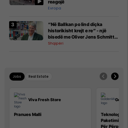
reagojë
Evropa
“Në Ballkan po lind diçka
historikisht krejt e re” - një
bisedë me Oliver Jens Schmitt
mbi protestat në Shqipëri dhe të
Shqipëri
kaluarën e rajonit
Jobs
Real Estate
Viva Fresh Store
Golde
Pranues Malli
Teknolog/e p
Paketimin e 
Për Përpunim