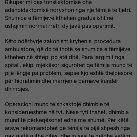
Rikuperimi pas tonsilektomisë dhe
adenoidektomisë ndryshon nga një fëmijë te tjetri.
Shumica e fëmijëve kthehen gradualisht në
ushqimin normal rreth dy javë pas operimit.
Këto ndërhyrje zakonisht kryhen si procedura
ambulatore, që do të thotë se shumica e fëmijëve
kthehen në shtëpi po atë ditë. Para largimit nga
spitali, ekipi mjekësor sigurohet që fëmija mund të
pijë lëngje pa problem, sepse kjo është thelbësore
për hidratimin dhe marrjen e barnave kundër
dhimbjes.
Operacioni mund të shkaktojë dhimbje të
konsiderueshme në fyt. Nëse fyti thahet, dhimbja
mund të përkeqësohet edhe më shumë. Për këtë
arsye rekomandohet që fëmija të pijë shpesh nga
pak gjatë gjithë ditës, dhe jo sasi të mëdha vetëm