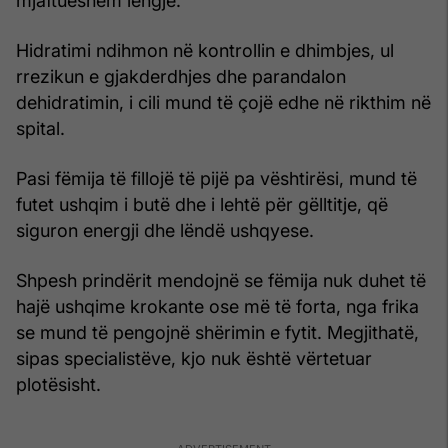
mjaftueshëm lëngje.
Hidratimi ndihmon në kontrollin e dhimbjes, ul
rrezikun e gjakderdhjes dhe parandalon
dehidratimin, i cili mund të çojë edhe në rikthim në
spital.
Pasi fëmija të fillojë të pijë pa vështirësi, mund të
futet ushqim i butë dhe i lehtë për gëlltitje, që
siguron energji dhe lëndë ushqyese.
Shpesh prindërit mendojnë se fëmija nuk duhet të
hajë ushqime krokante ose më të forta, nga frika
se mund të pengojnë shërimin e fytit. Megjithatë,
sipas specialistëve, kjo nuk është vërtetuar
plotësisht.