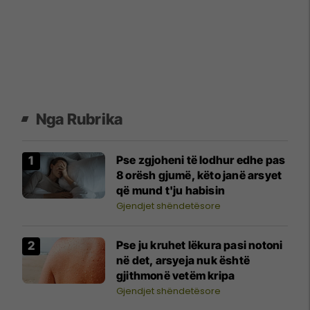
Nga Rubrika
Pse zgjoheni të lodhur edhe pas
8 orësh gjumë, këto janë arsyet
që mund t'ju habisin
Gjendjet shëndetësore
Pse ju kruhet lëkura pasi notoni
në det, arsyeja nuk është
gjithmonë vetëm kripa
Gjendjet shëndetësore