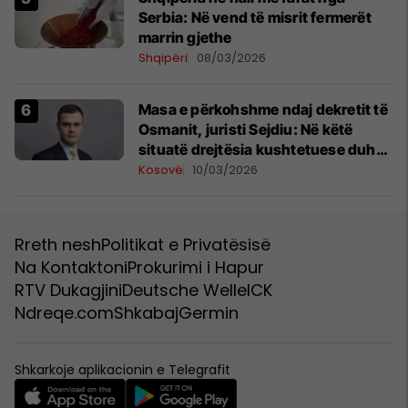
Serbia: Në vend të misrit fermerët
marrin gjethe
Shqipëri
08/03/2026
Masa e përkohshme ndaj dekretit të
Osmanit, juristi Sejdiu: Në këtë
situatë drejtësia kushtetuese duhet
të vijë brenda ditësh, jo javësh
Kosovë
10/03/2026
Rreth nesh
Politikat e Privatësisë
Na Kontaktoni
Prokurimi i Hapur
RTV Dukagjini
Deutsche Welle
ICK
Ndreqe.com
Shkabaj
Germin
Shkarkoje aplikacionin e Telegrafit