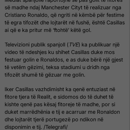
së madhe ndaj Manchester Cityt të realizuar nga
Cristiano Ronaldo, që ngriti në këmbë për festime
të egra tifozët dhe lojtarët në fushë, është Casillas
ai që e ka pritur më ‘ftohtë’ këtë gol.
Televizioni publik spanjoll (
TVE
) ka publikuar një
video të ndeshjes ku shihet Casillas duke mos
festuar golin e Ronaldos, e as duke bërë një gjest
të vetëm gëzimi, teksa stadiumi u dridh nga
tifozët shumë të gëzuar me golin.
Iker Casillas vazhdimisht ka qenë entuziast në
fitore tjera të Realit, e sidomos do të duhet të
kishte qenë pas kësaj fitoreje të madhe, por si
duket marrëdhënia e tij e acarruar me Ronaldon
dhe lojtarët tjerë portugezë po ndikon në
disponimin e tij. /Telegrafi/