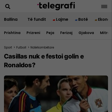
Ballina
Të fundit
Lajme
Botë
Ekono
Prishtina
Prizreni
Peja
Ferizaj
Gjakova
Mitrov
Sport
>
Futboll
>
Ndërkombëtare
Casillas nuk e festoi golin e
Ronaldos?