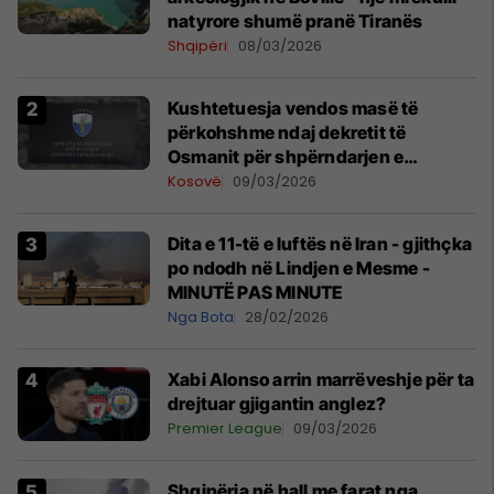
natyrore shumë pranë Tiranës
Shqipëri
08/03/2026
Kushtetuesja vendos masë të
përkohshme ndaj dekretit të
Osmanit për shpërndarjen e
Kuvendit
Kosovë
09/03/2026
Dita e 11-të e luftës në Iran - gjithçka
po ndodh në Lindjen e Mesme -
MINUTË PAS MINUTE
Nga Bota
28/02/2026
Xabi Alonso arrin marrëveshje për ta
drejtuar gjigantin anglez?
Premier League
09/03/2026
Shqipëria në hall me farat nga