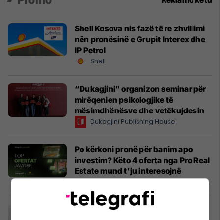
Promo
Reklamo këtu
Shell Kosova nis fazë të re zhvillimi
nën pronësinë e Grupit Interex dhe
IP Petrol
Shell
“Dukagjini” organizon seminar për
mirëqenien psikologjike të
mësimdhënësve dhe vetëkujdesin
Dukagjini Publishing House
Po kërkoni pronë për banim apo
investim? Këto 4 oferta nga Pro Real
Estate mund t’ju interesojnë
Pro Real Estate
United Hospital sjell ofertë gjatë