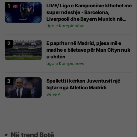
LIVE/ Liga e Kampionëve kthehet me
super ndeshje - Barcelona,
Liverpooli dhe Bayern Munich në
fushë
Liga e Kampionëve
E papritur në Madrid, pjesa më e
madhe e biletave për Man Cityn nuk
u shitën
Liga e Kampionëve
Spalletti i kërkon Juventusit një
lojtar nga Atletico Madridi
Serie A
Në trend Botë