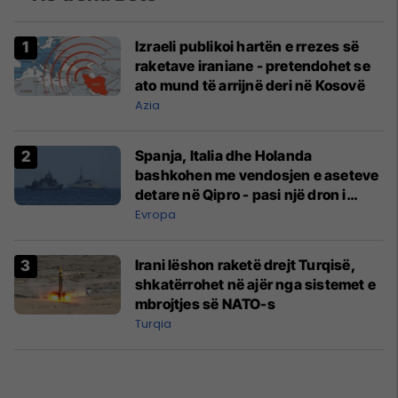
Izraeli publikoi hartën e rrezes së
raketave iraniane - pretendohet se
ato mund të arrijnë deri në Kosovë
Azia
Spanja, Italia dhe Holanda
bashkohen me vendosjen e aseteve
detare në Qipro - pasi një dron i
prodhuar në Iran goditi bazën
Evropa
britanike
Irani lëshon raketë drejt Turqisë,
shkatërrohet në ajër nga sistemet e
mbrojtjes së NATO-s
Turqia