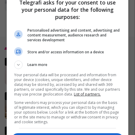
gjithë marsit: kolonoskopi me
Telegrafi asks for your consent to use
sedacion nga 190€ në 129€
your personal data for the following
United Hospital
purposes:
Personalised advertising and content, advertising and
content measurement, audience research and
services development
Top 5
Store and/or access information on a device
Gjithçka nga zhvillimet për
Learn more
presidentin e ri - dekreti i
Osmanit dhe masat e
Your personal data will be processed and information from
your device (cookies, unique identifiers, and other device
Kushtetueses
03/03/2026
data) may be stored by, accessed by and shared with 369
partners, or used specifically by this site. We and our partners
may use precise geolocation data.
List of partners.
Dita e 11-të e luftës në Iran -
gjithçka po ndodh në Lindjen e
Some vendors may process your personal data on the basis
of legitimate interest, which you can object to by managing
Mesme - MINUTË PAS MINUTE
your options below. Look for a link at the bottom of this page
28/02/2026
or in the site menu to manage or withdraw consent in privacy
and cookie settings.
Qytetarja dorëzon portofolin e