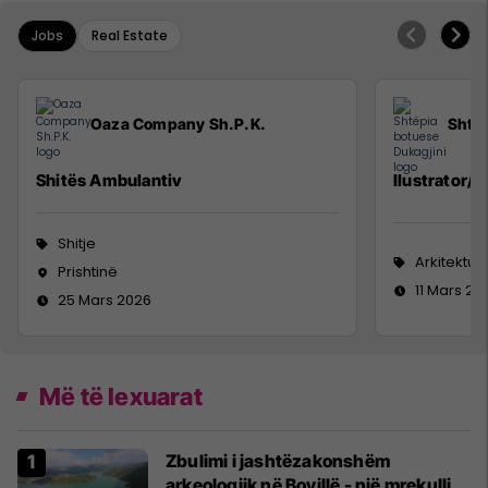
Jobs
Real Estate
Oaza Company Sh.P.K.
Shtëp
Shitës Ambulantiv
Ilustrator/e
Shitje
Arkitektur
Prishtinë
11 Mars 20
25 Mars 2026
Më të lexuarat
Zbulimi i jashtëzakonshëm
arkeologjik në Bovillë - një mrekulli