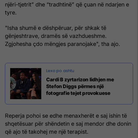
njëri-tjetrit” dhe “tradhtinë” që çuan në ndarjen e
tyre.
"Isha shumë e dëshpëruar, për shkak të
gënjeshtrave, dramës së vazhdueshme.
Zgjohesha çdo mëngjes paranojake", tha ajo.
Cardi B zyrtarizon lidhjen me
Stefon Diggs përmes një
fotografie tejet provokuese
Reperja pohoi se edhe menaxherët e saj ishin të
shqetësuar për shëndetin e saj mendor dhe donin
që ajo të takohej me një terapist.