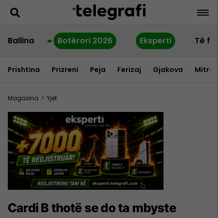
Ballina
Botërori 2026
Eksperti
Të fu
Prishtina
Prizreni
Peja
Ferizaj
Gjakova
Mitrov
Magazina
>
Yjet
Cardi B thotë se do ta mbyste