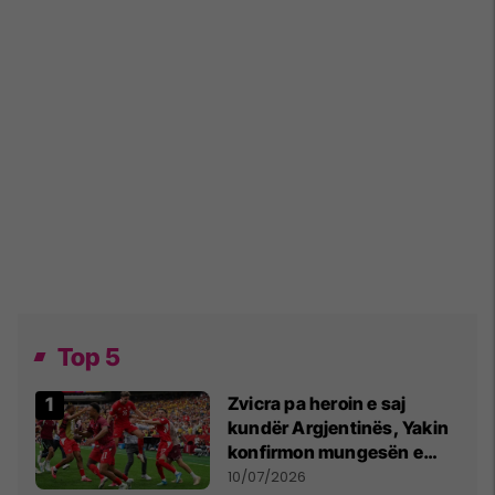
Top 5
Zvicra pa heroin e saj
kundër Argjentinës, Yakin
konfirmon mungesën e
madhe
10/07/2026