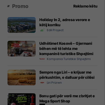
Promo
Reklamo këtu
Holiday In 2, adresa verore e
këtij korriku
Edil Project
Udhëtimet Kosovë – Gjermani
bëhen më të lehta me
kompaninë turistike Shpejtimi
Kompania Turistike Shpejtimi
Sempre nga Liri – e krijuar me
përkushtim, e dalluar për cilësi
Liri Prizren
Bonu gati për verë me zbritjet e
Mega Sport Shop