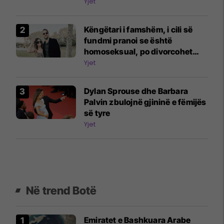
Artificiale do të ketë në të
Yjet
ardhmen e Hollywood-it
Këngëtari i famshëm, i cili së
fundmi pranoi se është
homoseksual, po divorcohet
nga gruaja e tij pas 14 vjetësh
Yjet
martesë
Dylan Sprouse dhe Barbara
Palvin zbulojnë gjininë e fëmijës
së tyre
Yjet
Në trend Botë
Emiratet e Bashkuara Arabe