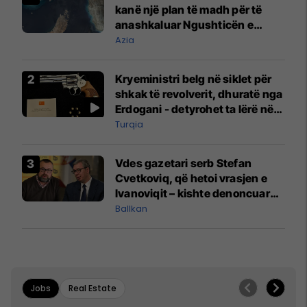
kanë një plan të madh për të
anashkaluar Ngushticën e
Hormuzit
Azia
Kryeministri belg në siklet për
shkak të revolverit, dhuratë nga
Erdogani - detyrohet ta lërë në
një bazë ushtarake
Turqia
Vdes gazetari serb Stefan
Cvetkoviq, që hetoi vrasjen e
Ivanoviqit – kishte denoncuar
kërcënime ndaj vëllezërve
Ballkan
Vuçiq
Jobs
Real Estate