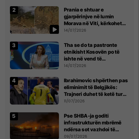
Prania e shtuar e
gjarpërinjve në lumin
Morava në Viti, kërkohet
kujdes nga qytetarët
14/07/2026
Tha se do ta pastronte
etnikisht Kosovën po të
ishte në vend të
Millosheviqit, Lëvizja e
14/07/2026
Qytetarëve të Lirë në Serbi
kërkon shkarkimin e
Ibrahimovic shpërthen pas
menjëhershëm të
eliminimit të Belgjikës:
Snezhana Paunoviq
Trajneri duhet të ketë turp,
ai lojtar se meritoi të luante
11/07/2026
Pse SHBA-ja goditi
infrastrukturën mbrëmë
ndërsa sot vazhdoi të
zmbrapsë sulmet iraniane
09/07/2026