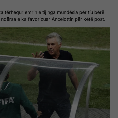
ka tërhequr emrin e tij nga mundësia për t’u bërë
së, ndërsa e ka favorizuar Ancelottin për këtë post.