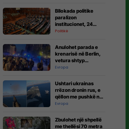
Bllokada politike
paralizon
institucionet, 24
agjenci funksionojnë
Politikë
me mandate të
skaduara ose jo të
Anulohet parada e
plota
krenarisë në Berlin,
vetura shtyp
pjesëmarrësit –
Evropa
raportohet për të
lënduar
Ushtari ukrainas
rrëzon dronin rus, e
qëllon me pushkë nga
kabina e aeroplanit
Evropa
Zbulohet një shpellë
me thellësi 70 metra