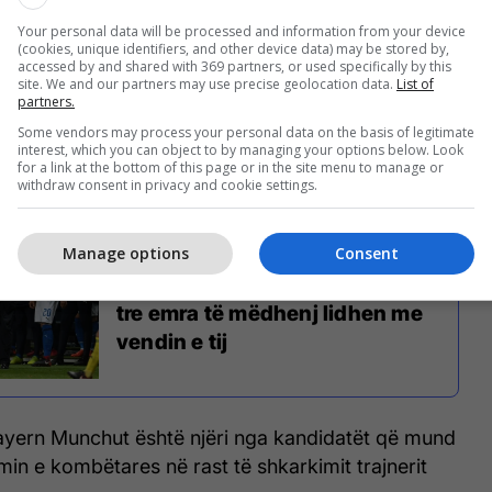
Your personal data will be processed and information from your device
(cookies, unique identifiers, and other device data) may be stored by,
accessed by and shared with 369 partners, or used specifically by this
site. We and our partners may use precise geolocation data.
List of
ë në një situatë të mirë, pasi pësoi me rezultat 1-0
partners.
deshjen e parë të ‘play-offit’ dhe do ta ketë të
Some vendors may process your personal data on the basis of legitimate
 sigurojë pjesëmarrjen në Rusi.
interest, which you can object to by managing your options below. Look
for a link at the bottom of this page or in the site menu to manage or
withdraw consent in privacy and cookie settings.
Manage options
Consent
Ventura mund të shkarkohet
edhe nëse Italia kualifikohet,
tre emra të mëdhenj lidhen me
vendin e tij
 Bayern Munchut është njëri nga kandidatët që mund
min e kombëtares në rast të shkarkimit trajnerit