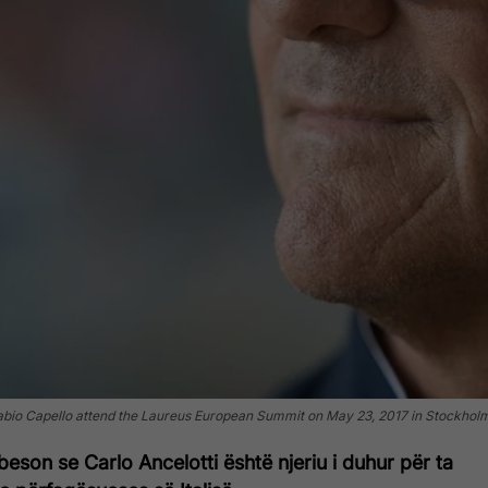
 Capello attend the Laureus European Summit on May 23, 2017 in Stockholm,
beson se Carlo Ancelotti është njeriu i duhur për ta