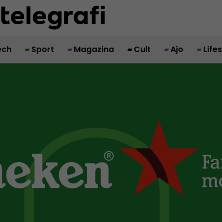
ech
Sport
Magazina
Cult
Ajo
Life