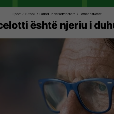
Sport
>
Futboll
>
Futboll-nderkombetare
>
Përfaqësueset
elotti është njeriu i duhu