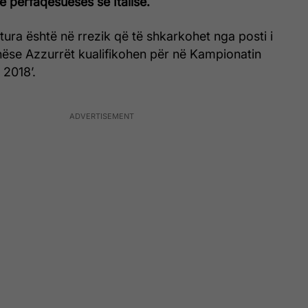
e përfaqësueses së Italisë.
ura është në rrezik që të shkarkohet nga posti i
 nëse Azzurrët kualifikohen për në Kampionatin
 2018’.