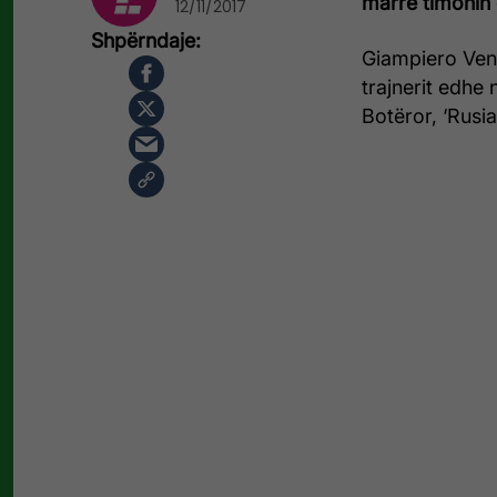
marrë timonin 
12/11/2017
Giampiero Vent
trajnerit edhe
Botëror, ‘Rusia