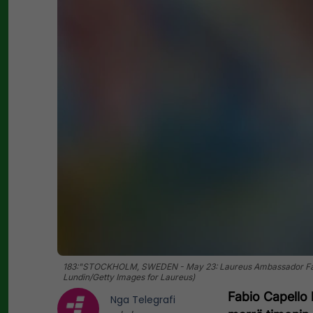
183:"STOCKHOLM, SWEDEN - May 23: Laureus Ambassador Fabio
Lundin/Getty Images for Laureus)
Fabio Capello 
Nga
Telegrafi