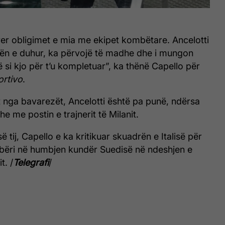
er obligimet e mia me ekipet kombëtare. Ancelotti
ën e duhur, ka përvojë të madhe dhe i mungon
 si kjo për t’u kompletuar”, ka thënë Capello për
ortivo
.
t nga bavarezët, Ancelotti është pa punë, ndërsa
he me postin e trajnerit të Milanit.
ë tij, Capello e ka kritikuar skuadrën e Italisë për
bëri në humbjen kundër Suedisë në ndeshjen e
t. /
Telegrafi
/