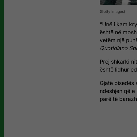
(Getty Images)
“Unë i kam kry
është në mosh
vetëm një punë
Quotidiano Sp
Prej shkarkimi
është lidhur ed
Gjatë bisedës s
ndeshjen që e 
parë të barazhi