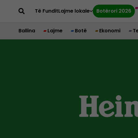
Të Fundit
Lajme lokale
Botërori 2026
Ballina
Lajme
Botë
Ekonomi
T