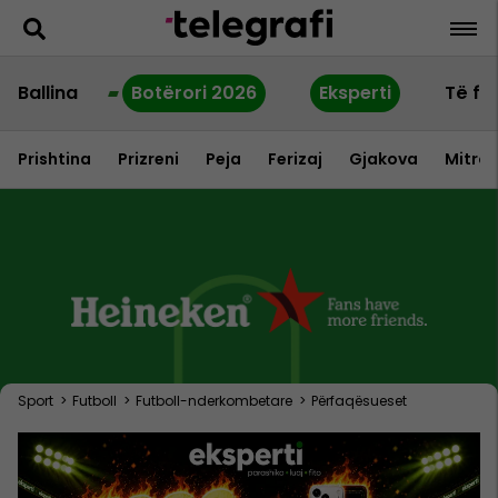
Ballina
Botërori 2026
Eksperti
Të fu
Prishtina
Prizreni
Peja
Ferizaj
Gjakova
Mitrov
Sport
>
Futboll
>
Futboll-nderkombetare
>
Përfaqësueset