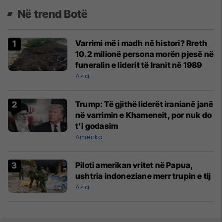
Në trend Botë
Varrimi më i madh në histori? Rreth
10.2 milionë persona morën pjesë në
funeralin e liderit të Iranit në 1989
Azia
Trump: Të gjithë liderët iranianë janë
në varrimin e Khameneit, por nuk do
t’i godasim
Amerika
Piloti amerikan vritet në Papua,
ushtria indoneziane merr trupin e tij
Azia