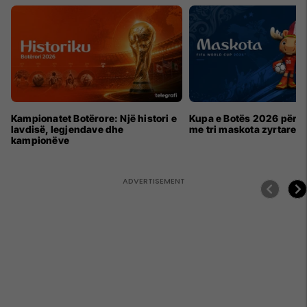
Kampionatet Botërore: Një histori e
Kupa e Botës 2026 për h
lavdisë, legjendave dhe
me tri maskota zyrtare
kampionëve