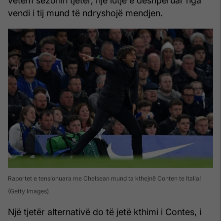
vetëm sezonin tjetër, një lutje e dëshpëruar nga
vendi i tij mund të ndryshojë mendjen.
Raportet e tensionuara me Chelsean mund ta kthejnë Conten te Italia!
(Getty Images)
Një tjetër alternativë do të jetë kthimi i Contes, i