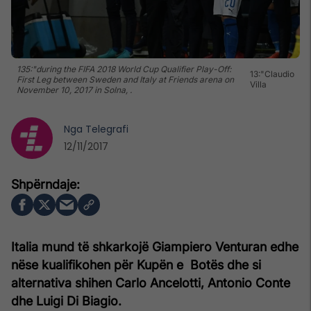
135:"during the FIFA 2018 World Cup Qualifier Play-Off:
13:"Claudio
First Leg between Sweden and Italy at Friends arena on
Villa
November 10, 2017 in Solna, .
Nga
Telegrafi
12/11/2017
Italia mund të shkarkojë Giampiero Venturan edhe
nëse kualifikohen për Kupën e Botës dhe si
alternativa shihen Carlo Ancelotti, Antonio Conte
dhe Luigi Di Biagio.