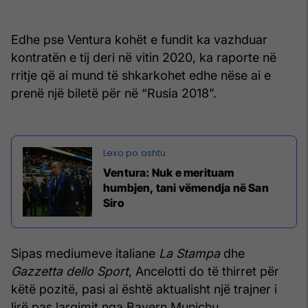
Edhe pse Ventura kohët e fundit ka vazhduar
kontratën e tij deri në vitin 2020, ka raporte në
rritje që ai mund të shkarkohet edhe nëse ai e
prenë një biletë për në “Rusia 2018”.
Ventura: Nuk e merituam
humbjen, tani vëmendja në San
Siro
Sipas mediumeve italiane
La Stampa
dhe
Gazzetta dello Sport
, Ancelotti do të thirret për
këtë pozitë, pasi ai është aktualisht një trajner i
lirë pas largimit nga Bayern Munichu.