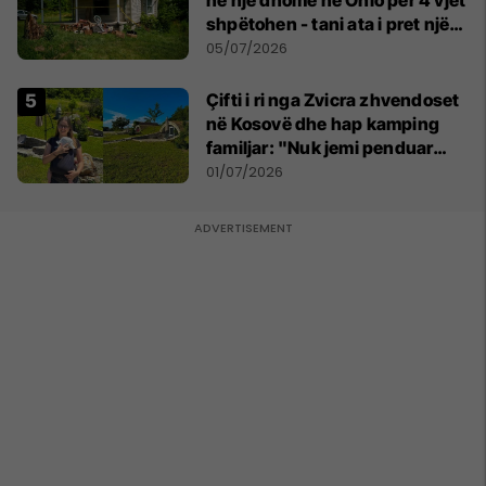
shpëtohen - tani ata i pret një
sfidë e madhe
05/07/2026
Çifti i ri nga Zvicra zhvendoset
në Kosovë dhe hap kamping
familjar: "Nuk jemi penduar
asnjë ditë"
01/07/2026