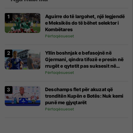
Aguirre do të largohet, një legjendë
e Meksikës do të bëhet selektor i
Kombëtares
Përfaqësueset
Yllin boshnjak e befasojnë në
Gjermani, qindra tifozë e presin në
rrugët e qytetit pas suksesit në
Kupën e Botës
Përfaqësueset
Deschamps flet për akuzat që
tronditën Kupën e Botës: Nuk kemi
punë me gjyqtarët
Përfaqësueset