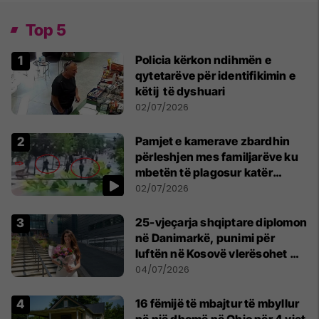
Top 5
Policia kërkon ndihmën e
qytetarëve për identifikimin e
këtij të dyshuari
02/07/2026
Pamjet e kamerave zbardhin
përleshjen mes familjarëve ku
mbetën të plagosur katër
persona
02/07/2026
25-vjeçarja shqiptare diplomon
në Danimarkë, punimi për
luftën në Kosovë vlerësohet me
notën më të lartë
04/07/2026
16 fëmijë të mbajtur të mbyllur
në një dhomë në Ohio për 4 vjet