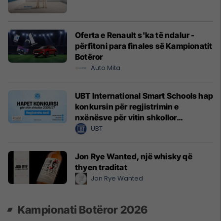
Oferta e Renault s'ka të ndalur -
përfitoni para finales së Kampionatit
Botëror
Auto Mita
UBT International Smart Schools hap
konkursin për regjistrimin e
nxënësve për vitin shkollor
2026/2027
UBT
Jon Rye Wanted, një whisky që
thyen traditat
Jon Rye Wanted
Kampionati Botëror 2026