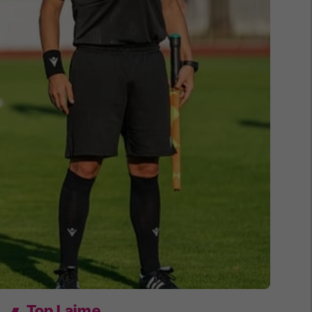
Top Lajme