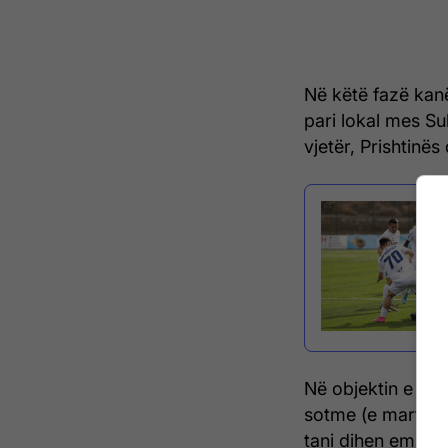
Në këtë fazë kanë
pari lokal mes Su
vjetër, Prishtinës
Në objektin e Fed
sotme (e martë) 
tani dihen emrat e