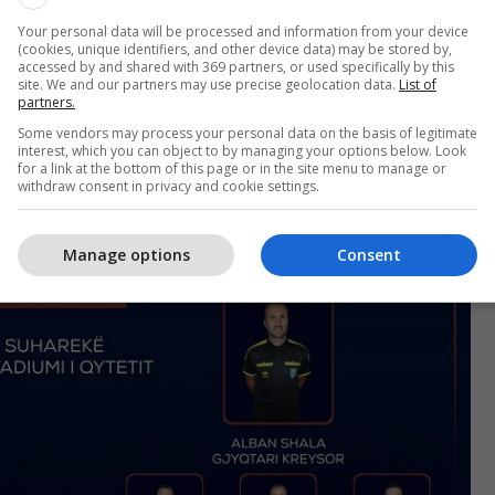
Your personal data will be processed and information from your device
es Suharekës dhe Ballkanit do të gjykohet nga
(cookies, unique identifiers, and other device data) may be stored by,
accessed by and shared with 369 partners, or used specifically by this
ryesor me ndihmës Arbnor Bullatovci dhe Besnik
site. We and our partners may use precise geolocation data.
List of
lon Bajgora i katërt. Visar Kastrati do të jetë në
partners.
e Edmond Zeqirin.
Some vendors may process your personal data on the basis of legitimate
interest, which you can object to by managing your options below. Look
for a link at the bottom of this page or in the site menu to manage or
withdraw consent in privacy and cookie settings.
Manage options
Consent