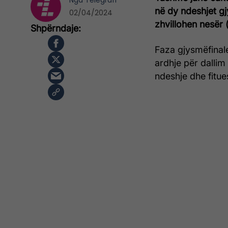
Nga
Telegrafi
në dy ndeshjet gj
02/04/2024
zhvillohen nesër 
Faza gjysmëfinal
ardhje për dallim
ndeshje dhe fitues