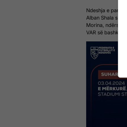
Ndeshja e parë m
Alban Shala si k
Morina, ndërsa Va
VAR së bashku m