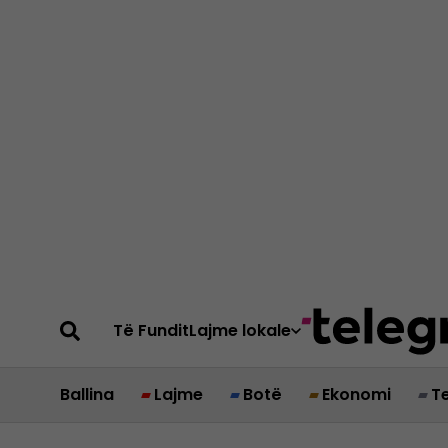
Të Fundit
Lajme lokale
Ballina
Lajme
Botë
Ekonomi
T