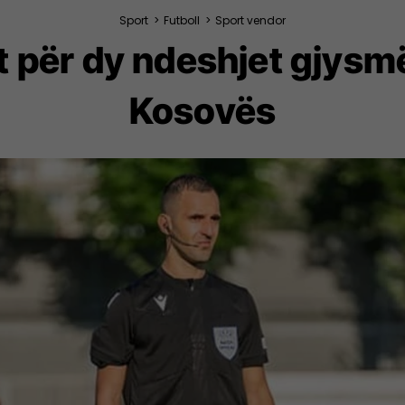
Sport
>
Futboll
>
Sport vendor
t për dy ndeshjet gjysmë
Kosovës