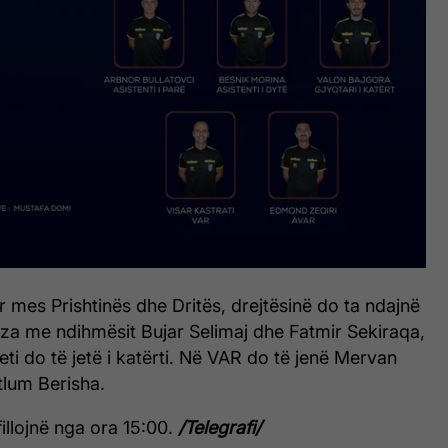
r mes Prishtinës dhe Dritës, drejtësinë do ta ndajnë
za me ndihmësit Bujar Selimaj dhe Fatmir Sekiraqa,
ti do të jetë i katërti. Në VAR do të jenë Mervan
tlum Berisha.
fillojnë nga ora 15:00.
/Telegrafi/