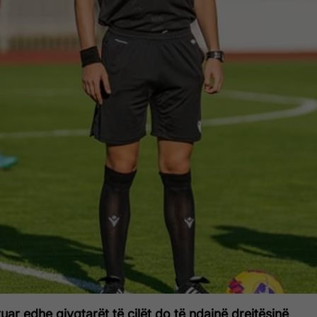
ar edhe gjyqtarët të cilët do të ndajnë drejtësinë