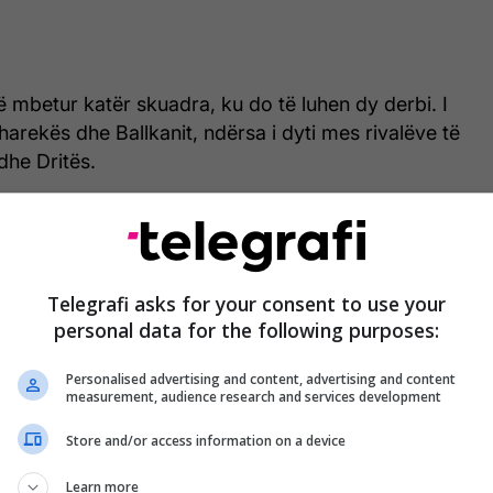
 mbetur katër skuadra, ku do të luhen dy derbi. I
harekës dhe Ballkanit, ndërsa i dyti mes rivalëve të
 dhe Dritës.
Gjysmëfinalja e Kupës së Kosovës -
të mërkurën zbresin në fushë katër
Telegrafi asks for your consent to use your
skuadrat e mbetura në ndeshjet e
personal data for the following purposes:
para
Personalised advertising and content, advertising and content
measurement, audience research and services development
eratës së Futbollit të Kosovës (FFK), gjatë ditës së
Store and/or access information on a device
është hedhur shorti për caktimin e gjyqtarëve dhe
 tyre.
Learn more