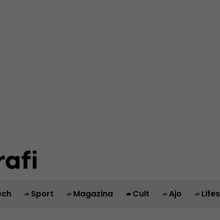
ech
Sport
Magazina
Cult
Ajo
Life