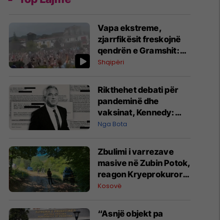
Vapa ekstreme,
zjarrfikësit freskojnë
qendrën e Gramshit:
Fëmijët i gëzohen
Shqipëri
“shiut” nga autoboti
Rikthehet debati për
pandeminë dhe
vaksinat, Kennedy:
Izolimi na bëri dëm
Nga Bota
Zbulimi i varrezave
masive në Zubin Potok,
reagon Kryeprokurori i
Shtetit
Kosovë
“Asnjë objekt pa