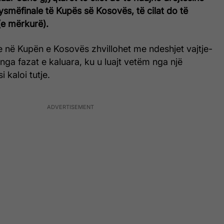
ysmëfinale të Kupës së Kosovës, të cilat do të
(e mërkurë).
e në Kupën e Kosovës zhvillohet me ndeshjet vajtje-
 nga fazat e kaluara, ku u luajt vetëm nga një
i kaloi tutje.