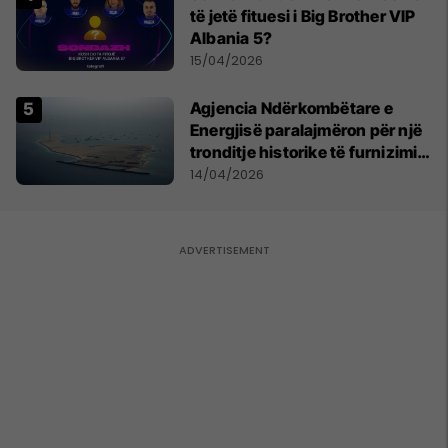
të jetë fituesi i Big Brother VIP
Albania 5?
15/04/2026
Agjencia Ndërkombëtare e
Energjisë paralajmëron për një
tronditje historike të furnizimit
me naftë, ndërsa lufta me
14/04/2026
Iranin mbyt tregjet globale