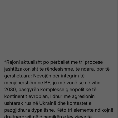
“Rajoni aktualisht po përballet me tri procese
jashtëzakonisht të rëndësishme, të ndara, por të
gërshetuara: Nevojën për integrim të
menjëhershëm në BE, jo më vonë se në vitin
2030, pasqyrën komplekse gjeopolitike të
kontinentit evropian, lidhur me agresionin
ushtarak rus në Ukrainë dhe kontestet e
pazgjidhura dypalëshe. Këto tri elemente ndikojnë
drejtpërdrejt në dinamikën e lëvizjeve të