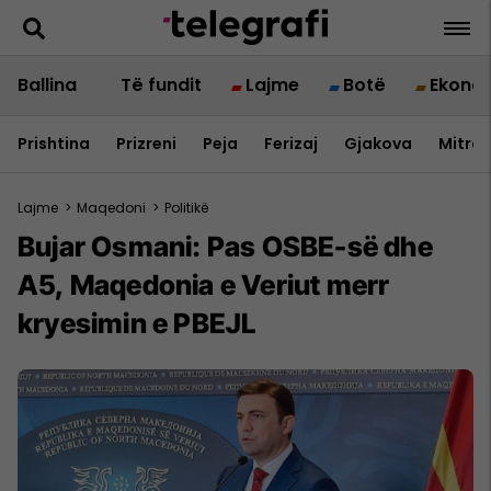
Ballina
Të fundit
Lajme
Botë
Ekono
Prishtina
Prizreni
Peja
Ferizaj
Gjakova
Mitrov
Lajme
>
Maqedoni
>
Politikë
Bujar Osmani: Pas OSBE-së dhe
A5, Maqedonia e Veriut merr
kryesimin e PBEJL