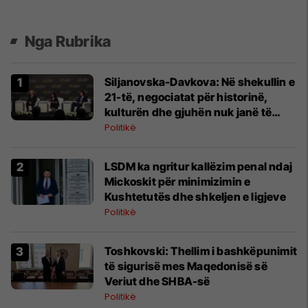
Nga Rubrika
Siljanovska-Davkova: Në shekullin e
21-të, negociatat për historinë,
kulturën dhe gjuhën nuk janë të
mira
Politikë
LSDM ka ngritur kallëzim penal ndaj
Mickoskit për minimizimin e
Kushtetutës dhe shkeljen e ligjeve
Politikë
Toshkovski: Thellim i bashkëpunimit
të sigurisë mes Maqedonisë së
Veriut dhe SHBA-së
Politikë