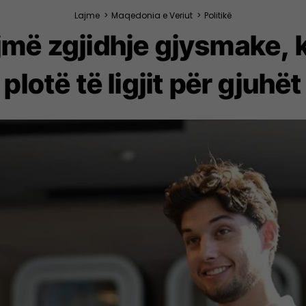
Lajme
>
Maqedonia e Veriut
>
Politikë
më zgjidhje gjysmake, 
plotë të ligjit për gjuhët