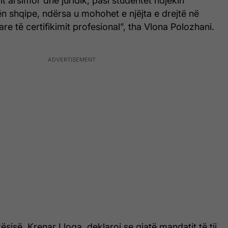
mit arsimor dhe juridik, pasi studentët ndjekin
n shqipe, ndërsa u mohohet e njëjta e drejtë në
re të certifikimit profesional”, tha Vlona Polozhani.
jtësisë, Krenar Lloga, deklaroi se gjatë mandatit të tij