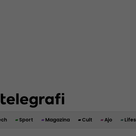
ech
Sport
Magazina
Cult
Ajo
Life