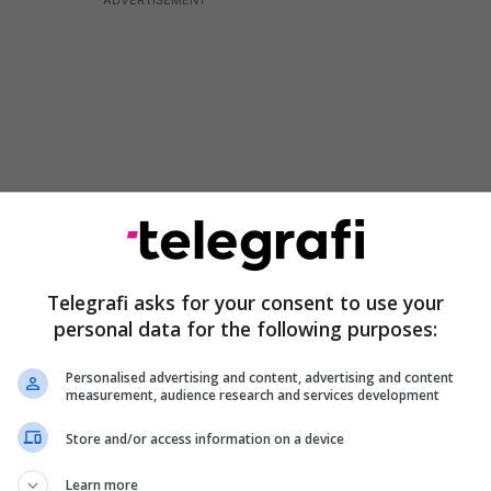
Telegrafi asks for your consent to use your
personal data for the following purposes:
racy Lab, Sefer Selimi, njoftoi se krahas
Personalised advertising and content, advertising and content
otestave studentore, do të krijohet një platformë
measurement, audience research and services development
të paraqesin argumentet dhe qëndrimet e tyre
Store and/or access information on a device
këtë çështje. Sipas tij se synimi është një shtet ku
ë mënyrë të barabartë për të gjithë dhe ku
Learn more