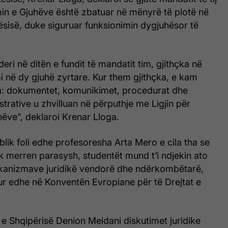
min e Gjuhëve është zbatuar në mënyrë të plotë në
tësisë, duke siguruar funksionimin dygjuhësor të
eri në ditën e fundit të mandatit tim, gjithçka në
oi në dy gjuhë zyrtare. Kur them gjithçka, e kam
çka: dokumentet, komunikimet, procedurat dhe
trative u zhvilluan në përputhje me Ligjin për
ëve”, deklaroi Krenar Lloga.
lik foli edhe profesoresha Arta Mero e cila tha se
k merren parasysh, studentët mund t’i ndjekin ato
anizmave juridikë vendorë dhe ndërkombëtarë,
r edhe në Konventën Evropiane për të Drejtat e
e Shqipërisë Denion Meidani diskutimet juridike