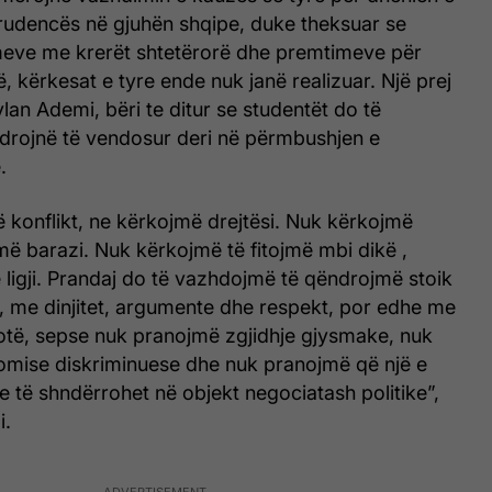
prudencës në gjuhën shqipe, duke theksuar se
meve me krerët shtetërorë dhe premtimeve për
ë, kërkesat e tyre ende nuk janë realizuar. Një prej
an Ademi, bëri te ditur se studentët do të
drojnë të vendosur deri në përmbushjen e
.
 konflikt, ne kërkojmë drejtësi. Nuk kërkojmë
jmë barazi. Nuk kërkojmë të fitojmë mbi dikë ,
ë ligji. Prandaj do të vazhdojmë të qëndrojmë stoik
, me dinjitet, argumente dhe respekt, por edhe me
otë, sepse nuk pranojmë zgjidhje gjysmake, nuk
mise diskriminuese dhe nuk pranojmë që një e
e të shndërrohet në objekt negociatash politike”,
i.