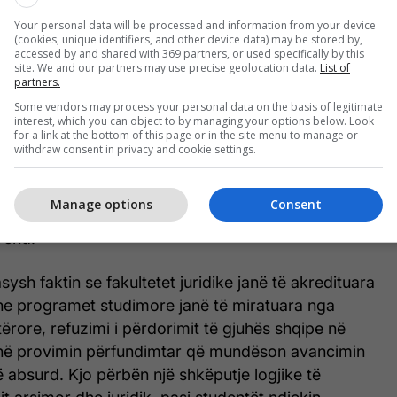
ntojnë, e jo kufizojnë, të drejtat e qytetarëve.
Your personal data will be processed and information from your device
m një Maqedoni të Veriut ku shteti i së drejtës
(cookies, unique identifiers, and other device data) may be stored by,
accessed by and shared with 369 partners, or used specifically by this
gjet respektohen në tërësi dhe jo në mënyrë
site. We and our partners may use precise geolocation data.
List of
ë shohim një shtet ku qeveria kujdeset për
partners.
ejtave të qytetarëve të saj, e jo një sistem që vihet
Some vendors may process your personal data on the basis of legitimate
interest, which you can object to by managing your options below. Look
izimit të atyre të drejtave”, tha Sefer Selimi.
for a link at the bottom of this page or in the site menu to manage or
withdraw consent in privacy and cookie settings.
a Pollozhani theksoi se Ligji për Përdorimin e
përdorimin e gjuhës shqipe në të gjitha
Manage options
Consent
etërore dhe përbën bazën e dygjuhësisë
vend.
ysh faktin se fakultetet juridike janë të akredituara
dhe programet studimore janë të miratuara nga
tërore, refuzimi i përdorimit të gjuhës shqipe në
a në provimin përfundimtar që mundëson avancimin
ë absurd. Kjo përbën një shkëputje logjike të