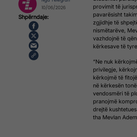
Nga
Telegrafi
provimit të juris
10/06/2026
pavarësisht taki
zgjidhje të shpejt
nismëtarëve, Mevl
vazhdojnë të qën
kërkesave të tyre
“Ne nuk kërkojmë
privilegje, kërko
kërkojmë të fitoj
në kërkesën tonë
vendosmëri të pl
pranojmë kompro
drejtë kushtetues
tha Mevlan Adem