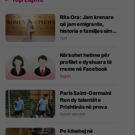
Rita Ora: Jam krenare
që jam emigrante,
historia e familjes sime
më ka bërë më të fortë
Yjet
Kërkohet hetime për
profilet e dyshuara të
rreme në Facebook
Siguri
Paris Saint-Germaini
fton dy talentët e
Prishtinës në prova
Sport vendor
Po kthehej në