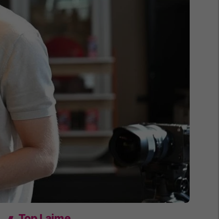
Top Lajme