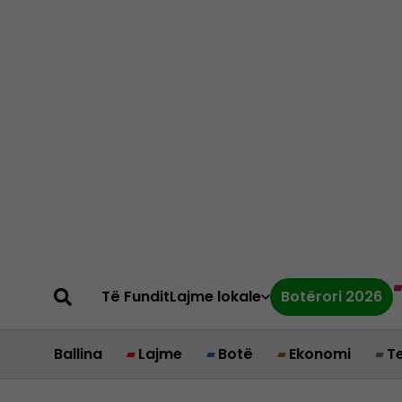
Të Fundit
Lajme lokale
Botërori 2026
Ballina
Lajme
Botë
Ekonomi
T