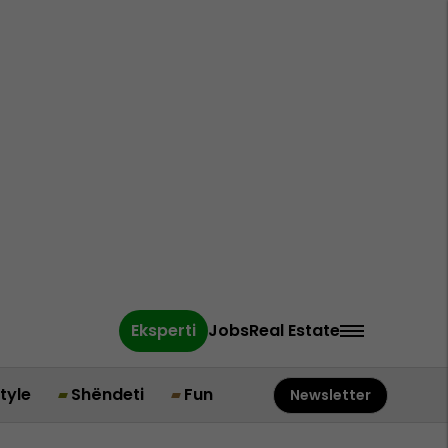
Eksperti
Jobs
Real Estate
style
Shëndeti
Fun
Newsletter