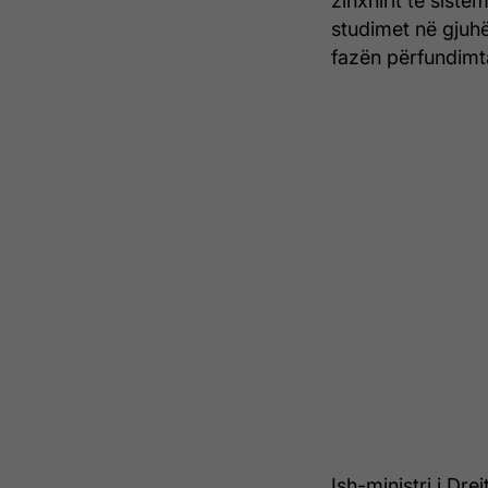
zinxhirit të siste
studimet në gjuhë
fazën përfundimta
Ish-ministri i Dre