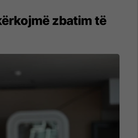
kërkojmë zbatim të