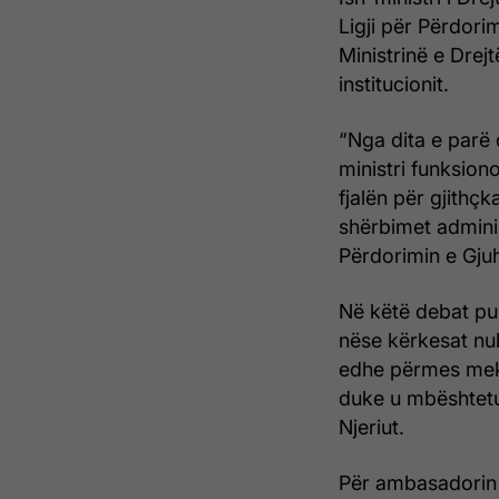
Ligji për Përdori
Ministrinë e Drej
institucionit.
“Nga dita e parë d
ministri funksion
fjalën për gjith
shërbimet adminis
Përdorimin e Gjuh
Në këtë debat pub
nëse kërkesat nu
edhe përmes mek
duke u mbështetu
Njeriut.
Për ambasadorin 