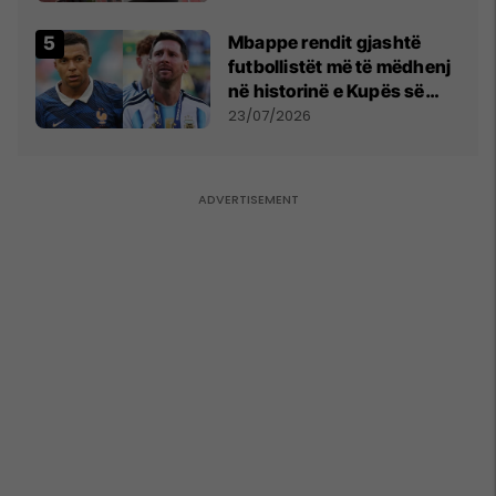
Mbappe rendit gjashtë
futbollistët më të mëdhenj
në historinë e Kupës së
Botës, Messi mbetet i dyti
23/07/2026