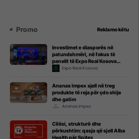
Promo
Reklamo këtu
Investimet e diasporës në
patundshmëri, në fokus të
panelit të Expo Real Kosova
2026
Expo Real Kosova
Ananas Impex sjell në treg
produkte të reja për çdo shije
dhe gatim
Ananas Impex
Cilësi, strukturë dhe
përkushtim: qasja që sjell Alba
Health për Spitex