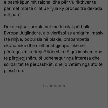
e bashkëpunimit rajonal dhe për t'u rikthyer te
parimet mbi të cilat u krijua ky proces tre dekada
më parë.
Duke kujtuar problemet me të cilat përballet
Evropa Juglindore, ajo vlerësoi se emigrimi masiv
i të rinjve, popullsia në plakje, prapambetja
ekonomike dhe rrethanat gjeopolitike në
përkeqësim kërkojnë lidership të guximshëm dhe
të përgjegjshëm, të udhëhequr nga interesa dhe
solidaritet të përbashkët, dhe jo vetëm nga ato të
pjesshme.