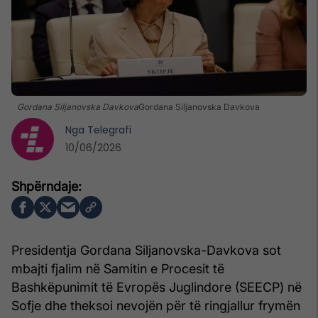
Gordana Siljanovska Davkova
Gordana Siljanovska Davkova
Nga
Telegrafi
10/06/2026
Presidentja Gordana Siljanovska-Davkova sot
mbajti fjalim në Samitin e Procesit të
Bashkëpunimit të Evropës Juglindore (SEECP) në
Sofje dhe theksoi nevojën për të ringjallur frymën