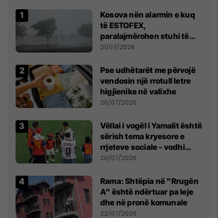
Kosova nën alarmin e kuq
të ESTOFEX,
paralajmërohen stuhi të
fuqishme me breshër dhe
21/07/2026
erëra të forta
Pse udhëtarët me përvojë
vendosin një rrotull letre
higjienike në valixhe
20/07/2026
Vëllai i vogël i Yamalit është
sërish tema kryesore e
rrjeteve sociale - vodhi
vëmendjen pas finales së
20/07/2026
Kupës së Botës
Rama: Shtëpia në "Rrugën
A" është ndërtuar pa leje
dhe në pronë komunale
22/07/2026