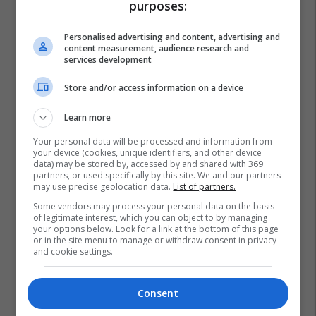
purposes:
Personalised advertising and content, advertising and
content measurement, audience research and
services development
Store and/or access information on a device
Learn more
Your personal data will be processed and information from
your device (cookies, unique identifiers, and other device
data) may be stored by, accessed by and shared with 369
partners, or used specifically by this site. We and our partners
may use precise geolocation data.
List of partners.
Some vendors may process your personal data on the basis
of legitimate interest, which you can object to by managing
Maqedonia E Veriut
Gordana Siljanovska Davkova
your options below. Look for a link at the bottom of this page
or in the site menu to manage or withdraw consent in privacy
and cookie settings.
Consent