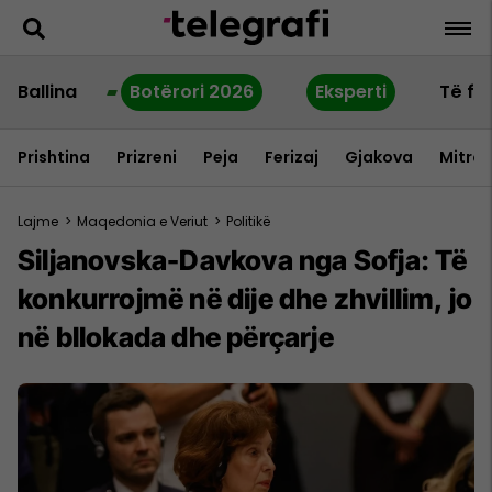
Ballina
Botërori 2026
Eksperti
Të fu
Prishtina
Prizreni
Peja
Ferizaj
Gjakova
Mitrov
Lajme
>
Maqedonia e Veriut
>
Politikë
Siljanovska-Davkova nga Sofja: Të
konkurrojmë në dije dhe zhvillim, jo
​​në bllokada dhe përçarje