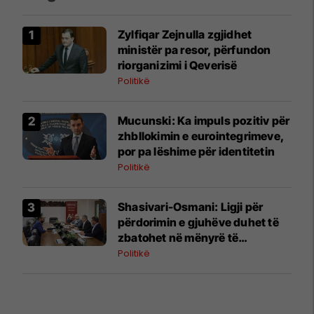
Zylfiqar Zejnulla zgjidhet
ministër pa resor, përfundon
riorganizimi i Qeverisë
Politikë
Mucunski: Ka impuls pozitiv për
zhbllokimin e eurointegrimeve,
por pa lëshime për identitetin
Politikë
Shasivari-Osmani: Ligji për
përdorimin e gjuhëve duhet të
zbatohet në mënyrë të
vazhdueshme në të gjitha
Politikë
institucionet