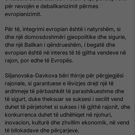
për nevojën e deballkanizimit përmes
evropianizimit.
Për të, integrimi evropian është i natyrshëm, si
dhe një domosdoshmëri gjeopolitike dhe sigurie,
dhe një Ballkan i qëndrueshëm, i begatë dhe
evropian është në interes të të gjitha vendeve në
rajon, por edhe të Evropës.
Siljanovska-Davkova bëri thirrje për përgjegjësi
rajonale, si garantuese e lëvizjes drejt një të
ardhmeje të përbashkët të parashikueshme dhe
të sigurt, duke theksuar se suksesi i secilit vend
duhet të përjetohet si sukses i të gjithë rajonit, dhe
konkurrenca duhet të udhëhiqet në njohuri,
inovacion, kulturë dhe zhvillim ekonomik, në vend
të bllokadave dhe përçarjeve.