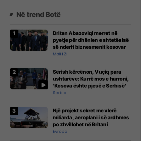
Në trend Botë
Dritan Abazoviqi merret në
pyetje për dhënien e shtetësisë
së nderit biznesmenit kosovar
Mali i Zi
Sërish kërcënon, Vuçiq para
ushtarëve: Kurrë mos e harroni,
'Kosova është pjesë e Serbisë'
Serbia
Një projekt sekret me vlerë
miliarda, aeroplani i së ardhmes
po zhvillohet në Britani
Evropa