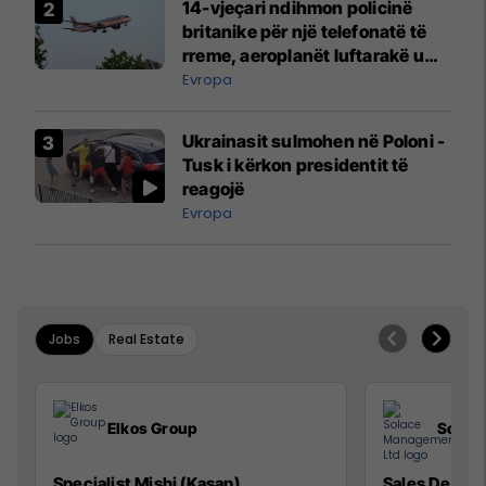
14-vjeçari ndihmon policinë
britanike për një telefonatë të
rreme, aeroplanët luftarakë u
ngritën në ajër për të
Evropa
interceptuar fluturaken e Qatar
Airways që po shkonte drejt
Ukrainasit sulmohen në Poloni -
Mançesterit
Tusk i kërkon presidentit të
reagojë
Evropa
Jobs
Real Estate
Elkos Group
Solac
Specialist Mishi (Kasap)
Sales Devel