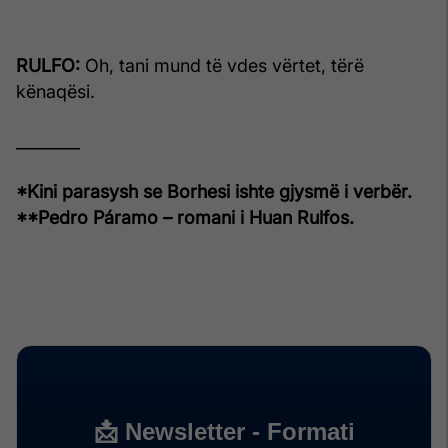
RULFO:
Oh, tani mund të vdes vërtet, tërë
kënaqësi.
________
*Kini parasysh se Borhesi ishte gjysmë i verbër.
**Pedro Páramo – romani i Huan Rulfos.