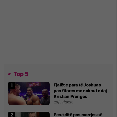
Top 5
Fjalët e para të Joshuas
pas fitores me nokaut ndaj
Kristian Prengës
26/07/2026
Pesë ditë pas marrjes së