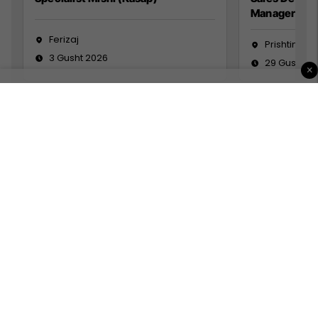
Manager
Ferizaj
Prishtinë
3 Gusht 2026
29 Gusht 2
×