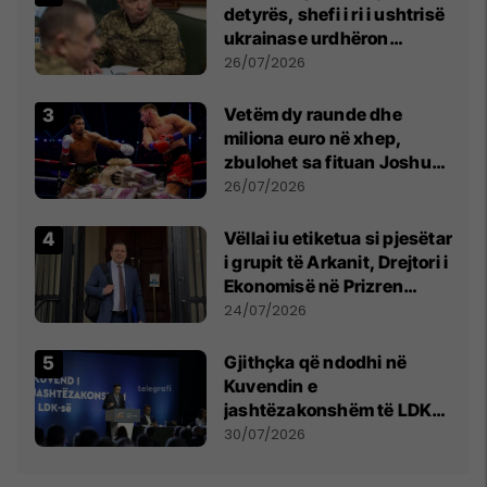
detyrës, shefi i ri i ushtrisë
ukrainase urdhëron
kontroll të madh
26/07/2026
Vetëm dy raunde dhe
miliona euro në xhep,
zbulohet sa fituan Joshua
e Prenga
26/07/2026
Vëllai iu etiketua si pjesëtar
i grupit të Arkanit, Drejtori i
Ekonomisë në Prizren
mohon pretendimet
24/07/2026
Gjithçka që ndodhi në
Kuvendin e
jashtëzakonshëm të LDK-
së
30/07/2026