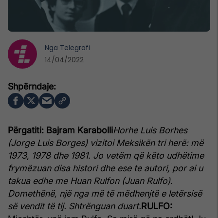
Nga
Telegrafi
14/04/2022
Përgatiti: Bajram Karabolli
Horhe Luis Borhes
(Jorge Luis Borges) vizitoi Meksikën tri herë: më
1973, 1978 dhe 1981. Jo vetëm që këto udhëtime
frymëzuan disa histori dhe ese te autori, por ai u
takua edhe me Huan Rulfon (Juan Rulfo).
Domethënë, një nga më të mëdhenjtë e letërsisë
së vendit të tij. Shtrënguan duart.
RULFO: