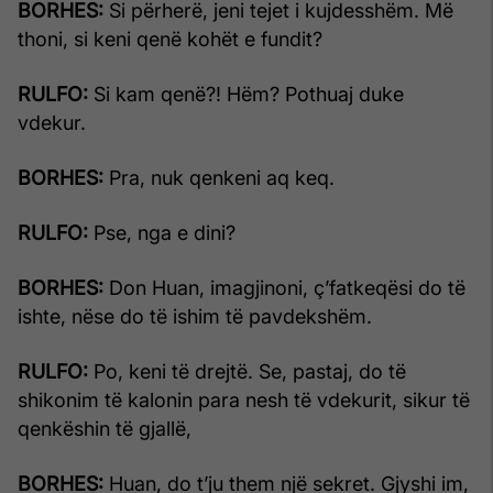
BORHES:
Si përherë, jeni tejet i kujdesshëm. Më
thoni, si keni qenë kohët e fundit?
RULFO:
Si kam qenë?! Hëm? Pothuaj duke
vdekur.
BORHES:
Pra, nuk qenkeni aq keq.
RULFO:
Pse, nga e dini?
BORHES:
Don Huan, imagjinoni, ç’fatkeqësi do të
ishte, nëse do të ishim të pavdekshëm.
RULFO:
Po, keni të drejtë. Se, pastaj, do të
shikonim të kalonin para nesh të vdekurit, sikur të
qenkëshin të gjallë,
BORHES:
Huan, do t’ju them një sekret. Gjyshi im,