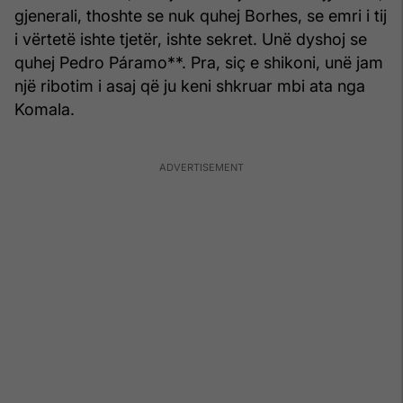
gjenerali, thoshte se nuk quhej Borhes, se emri i tij
i vërtetë ishte tjetër, ishte sekret. Unë dyshoj se
quhej Pedro Páramo**. Pra, siç e shikoni, unë jam
një ribotim i asaj që ju keni shkruar mbi ata nga
Komala.