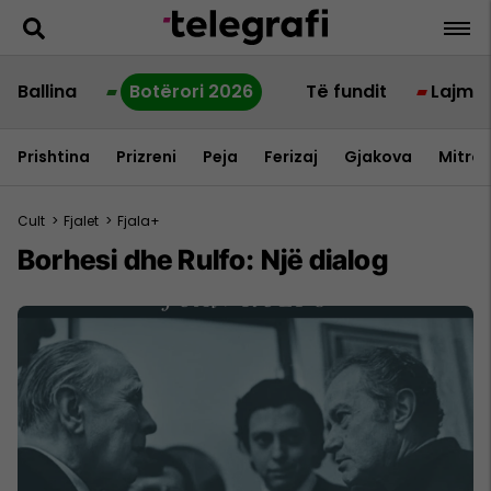
Ballina
Botërori 2026
Të fundit
Lajme
Prishtina
Prizreni
Peja
Ferizaj
Gjakova
Mitrov
Cult
>
Fjalet
>
Fjala+
Borhesi dhe Rulfo: Një dialog