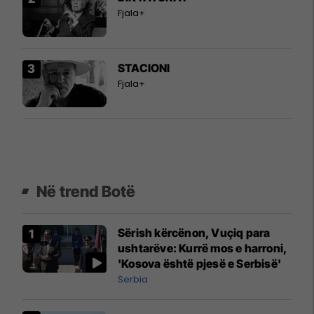
Fjala+
STACIONI
Fjala+
Në trend Botë
Sërish kërcënon, Vuçiq para
ushtarëve: Kurrë mos e harroni,
'Kosova është pjesë e Serbisë'
Serbia