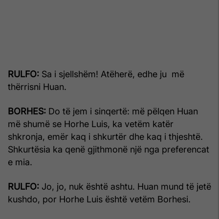
RULFO:
Sa i sjellshëm! Atëherë, edhe ju më
thërrisni Huan.
BORHES:
Do të jem i sinqertë: më pëlqen Huan
më shumë se Horhe Luis, ka vetëm katër
shkronja, emër kaq i shkurtër dhe kaq i thjeshtë.
Shkurtësia ka qenë gjithmonë një nga preferencat
e mia.
RULFO:
Jo, jo, nuk është ashtu. Huan mund të jetë
kushdo, por Horhe Luis është vetëm Borhesi.