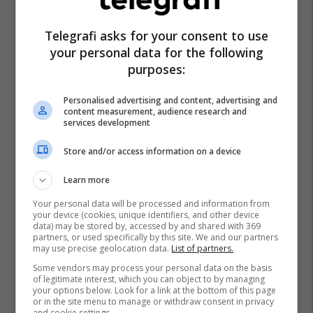
Telegrafi asks for your consent to use
your personal data for the following
purposes:
Personalised advertising and content, advertising and
content measurement, audience research and
services development
Store and/or access information on a device
Learn more
Your personal data will be processed and information from
your device (cookies, unique identifiers, and other device
data) may be stored by, accessed by and shared with 369
partners, or used specifically by this site. We and our partners
may use precise geolocation data.
List of partners.
Some vendors may process your personal data on the basis
of legitimate interest, which you can object to by managing
your options below. Look for a link at the bottom of this page
or in the site menu to manage or withdraw consent in privacy
and cookie settings.