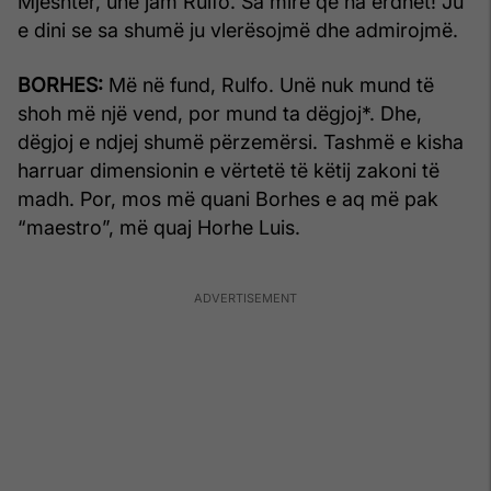
Mjeshtër, unë jam Rulfo. Sa mirë që na erdhët! Ju
e dini se sa shumë ju vlerësojmë dhe admirojmë.
BORHES:
Më në fund, Rulfo. Unë nuk mund të
shoh më një vend, por mund ta dëgjoj*. Dhe,
dëgjoj e ndjej shumë përzemërsi. Tashmë e kisha
harruar dimensionin e vërtetë të këtij zakoni të
madh. Por, mos më quani Borhes e aq më pak
“maestro”, më quaj Horhe Luis.