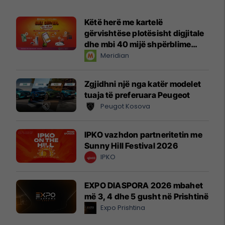
Këtë herë me kartelë
gërvishtëse plotësisht digjitale
dhe mbi 40 mijë shpërblime
instant!
Meridian
Zgjidhni një nga katër modelet
tuaja të preferuara Peugeot
Peugot Kosova
IPKO vazhdon partneritetin me
Sunny Hill Festival 2026
IPKO
EXPO DIASPORA 2026 mbahet
më 3, 4 dhe 5 gusht në Prishtinë
Expo Prishtina