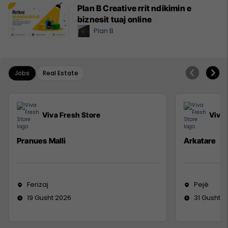
Plan B Creative rrit ndikimin e
biznesit tuaj online
Plan B
Jobs
Real Estate
Viva Fresh Store
Viva 
Pranues Malli
Arkatare
Ferizaj
Pejë
19 Gusht 2026
31 Gusht 2