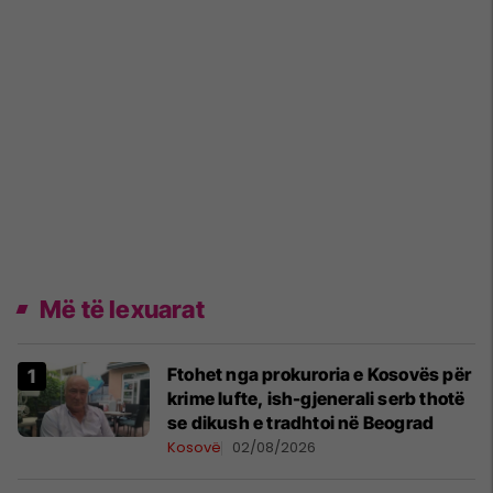
Më të lexuarat
Ftohet nga prokuroria e Kosovës për
krime lufte, ish-gjenerali serb thotë
se dikush e tradhtoi në Beograd
Kosovë
02/08/2026