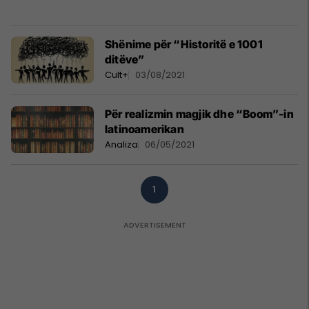
Shënime për “Historitë e 1001
ditëve”
Cult+
03/08/2021
Për realizmin magjik dhe “Boom”-in
latinoamerikan
Analiza
06/05/2021
1