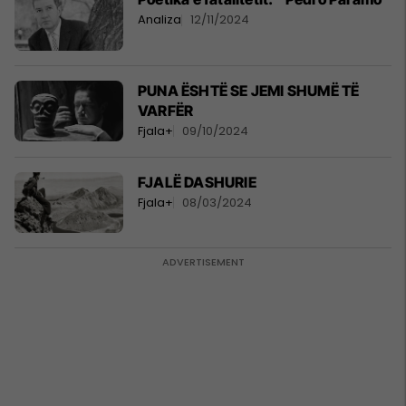
Analiza
12/11/2024
PUNA ËSHTË SE JEMI SHUMË TË
VARFËR
Fjala+
09/10/2024
FJALË DASHURIE
Fjala+
08/03/2024