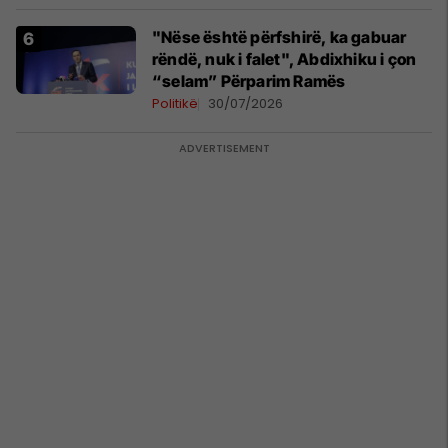
"Nëse është përfshirë, ka gabuar
rëndë, nuk i falet", Abdixhiku i çon
“selam” Përparim Ramës
Politikë
30/07/2026