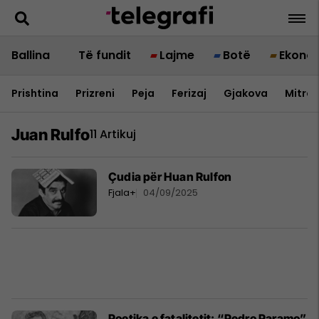
Ballina
Të fundit
Lajme
Botë
Ekono
Prishtina
Prizreni
Peja
Ferizaj
Gjakova
Mitrov
Juan Rulfo
11 Artikuj
Çudia për Huan Rulfon
Fjala+
04/09/2025
Poetika e fatalitetit: “Pedro Paramo”