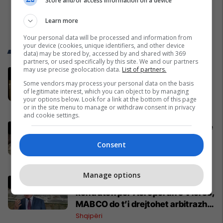
Store and/or access information on a device
Learn more
Your personal data will be processed and information from
your device (cookies, unique identifiers, and other device
Trend Telegrafi
data) may be stored by, accessed by and shared with 369
partners, or used specifically by this site. We and our partners
may use precise geolocation data.
List of partners.
Kurti pas takimit me Abdixhikun:
Some vendors may process your personal data on the basis
Nuk kemi marrëveshje politike me
of legitimate interest, which you can object to by managing
LDK-në
your options below. Look for a link at the bottom of this page
Politikë
or in the site menu to manage or withdraw consent in privacy
and cookie settings.
Ukrainasit i kapin ushtarët rusë në
befasi, ishin duke fjetur në
Consent
strehimoret e kamufluara
Evropa
Manage options
Pacolli: Nëse Shqipëria zgjidh
kontratën për Aeroportin e Vlorës,
MABCO do t’i drejtohet arbitrazhit
ndërkombëtar
Shqipëri