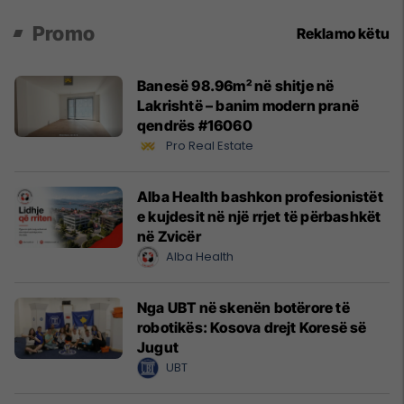
Promo
Reklamo këtu
Banesë 98.96m² në shitje në
Lakrishtë – banim modern pranë
qendrës #16060
Pro Real Estate
Alba Health bashkon profesionistët
e kujdesit në një rrjet të përbashkët
në Zvicër
Alba Health
Nga UBT në skenën botërore të
robotikës: Kosova drejt Koresë së
Jugut
UBT