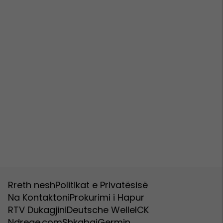
Rreth nesh
Politikat e Privatësisë
Na Kontaktoni
Prokurimi i Hapur
RTV Dukagjini
Deutsche Welle
ICK
Ndreqe.com
Shkabaj
Germin