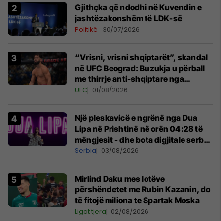
Gjithçka që ndodhi në Kuvendin e
jashtëzakonshëm të LDK-së
Politikë
30/07/2026
“Vrisni, vrisni shqiptarët”, skandal
në UFC Beograd: Buzukja u përball
me thirrje anti-shqiptare nga
tribunat
UFC
01/08/2026
Një pleskavicë e ngrënë nga Dua
Lipa në Prishtinë në orën 04:28 të
mëngjesit - dhe bota digjitale serbe
shpall gjendjen e luftës
Serbia
03/08/2026
Mirlind Daku mes lotëve
përshëndetet me Rubin Kazanin, do
të fitojë miliona te Spartak Moska
Ligat tjera
02/08/2026