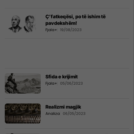
Ç’fatkeqësi, po të ishim të
pavdekshëm!
Fjala+
19/08/2023
Sfida e krijimit
Fjala+
05/06/2023
Realizmi magjik
Analiza
06/05/2023