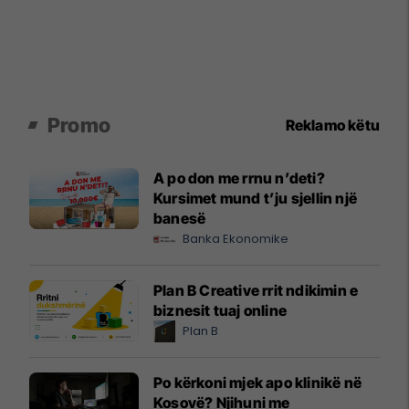
Promo
Reklamo këtu
A po don me rrnu n’deti?
Kursimet mund t’ju sjellin një
banesë
Banka Ekonomike
Plan B Creative rrit ndikimin e
biznesit tuaj online
Plan B
Po kërkoni mjek apo klinikë në
Kosovë? Njihuni me