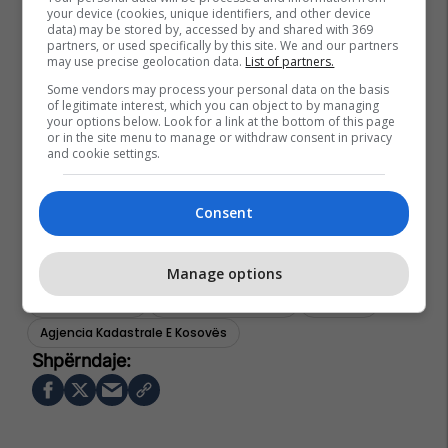
your device (cookies, unique identifiers, and other device
data) may be stored by, accessed by and shared with 369
partners, or used specifically by this site. We and our partners
may use precise geolocation data.
List of partners.
Some vendors may process your personal data on the basis
of legitimate interest, which you can object to by managing
your options below. Look for a link at the bottom of this page
or in the site menu to manage or withdraw consent in privacy
and cookie settings.
Consent
Manage options
Prishtina Lokale
Komuna E Prishtinës
Prishtina
Agjencia Kadastrale E Kosovës