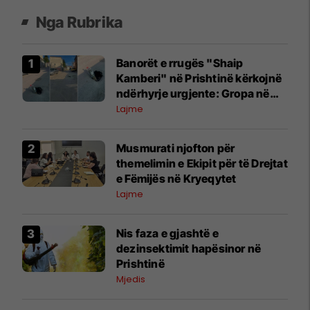
Nga Rubrika
Banorët e rrugës "Shaip
Kamberi" në Prishtinë kërkojnë
ndërhyrje urgjente: Gropa në
mes të rrugës po rrezikon
Lajme
qytetarët
Musmurati njofton për
themelimin e Ekipit për të Drejtat
e Fëmijës në Kryeqytet
Lajme
Nis faza e gjashtë e
dezinsektimit hapësinor në
Prishtinë
Mjedis