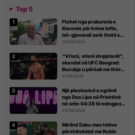
Top 5
Ftohet nga prokuroria e
Kosovës për krime lufte,
ish-gjenerali serb thotë se
dikush e tradhtoi në
02/08/2026
Beograd
“Vrisni, vrisni shqiptarët”,
skandal në UFC Beograd:
Buzukja u përball me thirrje
anti-shqiptare nga
01/08/2026
tribunat
Një pleskavicë e ngrënë
nga Dua Lipa në Prishtinë
në orën 04:28 të mëngjesit
- dhe bota digjitale serbe
03/08/2026
shpall gjendjen e luftës
Mirlind Daku mes lotëve
përshëndetet me Rubin