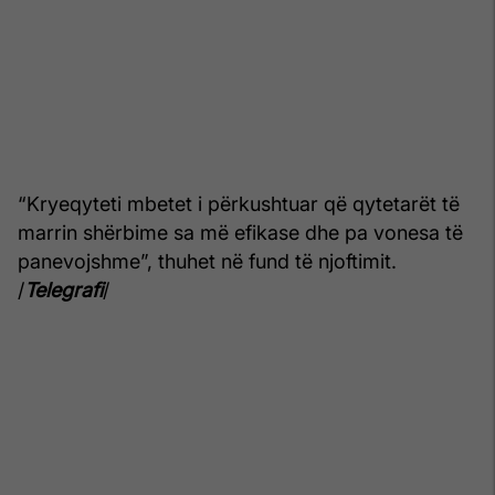
“Kryeqyteti mbetet i përkushtuar që qytetarët të
marrin shërbime sa më efikase dhe pa vonesa të
panevojshme”, thuhet në fund të njoftimit.
/
Telegrafi
/