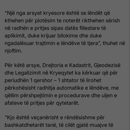
“Një nga arsyet kryesore është se lëndët që
kthehen për plotësim te noterët rikthehen sërish
në radhën e pritjes sipas datës fillestare të
aplikimit, duke krijuar bllokime dhe duke
ngadalësuar trajtimin e lëndëve të tjera”, thuhet në
njoftim.
Për këtë arsye, Drejtoria e Kadastrit, Gjeodezisë
dhe Legalizimit në Kryeqytet ka kërkuar që për
periudhën 1 qershor – 1 shtator të lirohet
përkohësisht radhitja automatike e lëndëve, me
qëllim përshpejtimin e procedurave dhe uljen e
afateve të pritjes për qytetarët.
“Kjo është veçanërisht e rëndësishme për
bashkatdhetarët tanë, të cilët gjatë muajve të