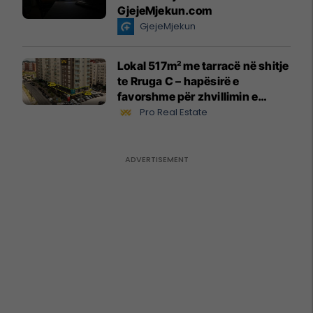
GjejeMjekun.com
GjejeMjekun
Lokal 517m² me tarracë në shitje
te Rruga C – hapësirë e
favorshme për zhvillimin e
biznesit #15796
Pro Real Estate