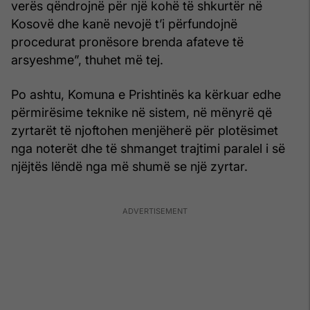
verës qëndrojnë për një kohë të shkurtër në
Kosovë dhe kanë nevojë t’i përfundojnë
procedurat pronësore brenda afateve të
arsyeshme”, thuhet më tej.
Po ashtu, Komuna e Prishtinës ka kërkuar edhe
përmirësime teknike në sistem, në mënyrë që
zyrtarët të njoftohen menjëherë për plotësimet
nga noterët dhe të shmanget trajtimi paralel i së
njëjtës lëndë nga më shumë se një zyrtar.