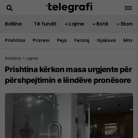
Ballina
Të fundit
Lajme
Botë
Ekono
Prishtina
Prizreni
Peja
Ferizaj
Gjakova
Mitrov
Prishtina
>
Lajme
Prishtina kërkon masa urgjente për
përshpejtimin e lëndëve pronësore