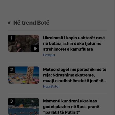
Në trend Botë
Ukrainasit i kapin ushtarët rusë
në befasi, ishin duke fjetur në
strehimoret e kamufluara
Evropa
Meteorologët me parashikime të
reja: Ndryshime ekstreme,
muajt e ardhshëm do të jenë të
pazakontë
Nga Bota
Momenti kur droni ukrainas
godet plazhin në Rusi, pranë
"pallatit të Putinit"