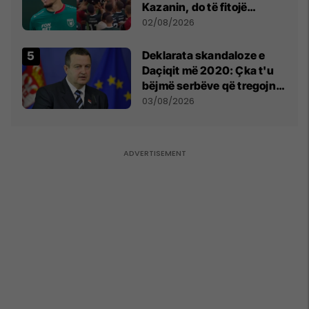
Kazanin, do të fitojë
miliona te Spartak Moska
02/08/2026
​Deklarata skandaloze e
Daçiqit më 2020: Çka t'u
bëjmë serbëve që tregojnë
ku janë varrosur shqiptarët
03/08/2026
në Serbi