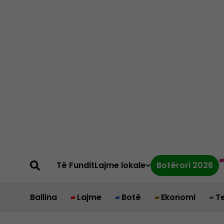
Të Fundit
Lajme lokale
Botërori 2026
Ballina
Lajme
Botë
Ekonomi
T