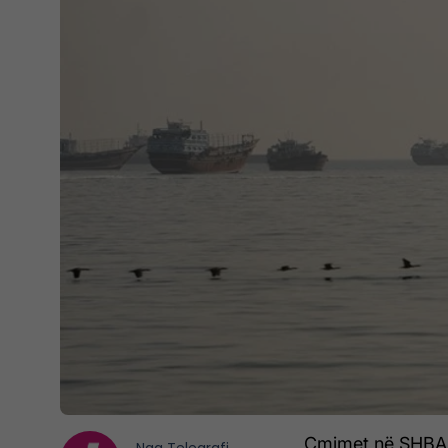
Çmimet në SHBA u