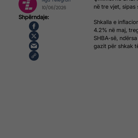
Nga
Telegrafi
në tre vjet, sipas
10/06/2026
Shkalla e inflaci
4.2% në maj, treg
SHBA-së, ndërsa v
gazit për shkak të