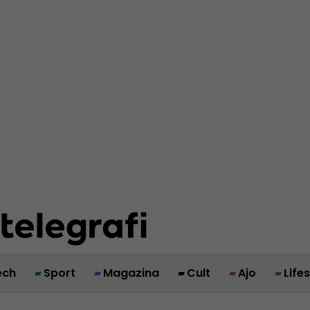
ech
Sport
Magazina
Cult
Ajo
Life