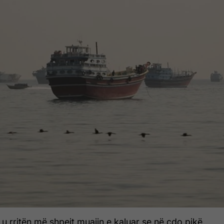
 rritën më shpejt muajin e kaluar se në çdo pikë