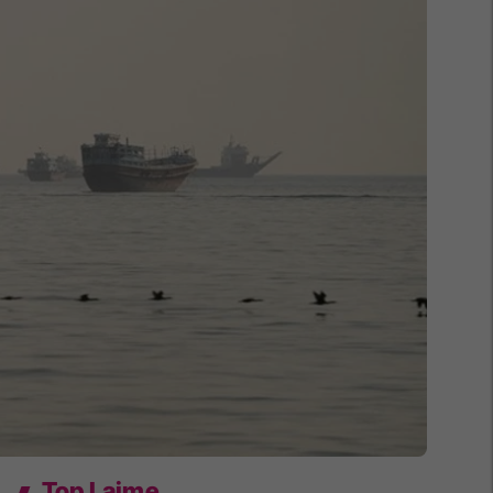
Top Lajme