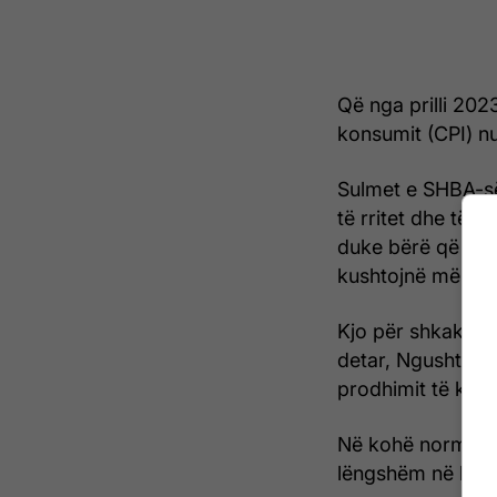
Që nga prilli 2023
konsumit (CPI) nu
Sulmet e SHBA-së 
të rritet dhe të 
duke bërë që mal
kushtojnë më sh
Kjo për shkak të m
detar, Ngushticës
prodhimit të karb
Në kohë normale, 
lëngshëm në botë