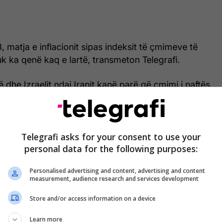
, matja e inflacionit sipas indeksit të çmimeve të
k ka qenë kaq e lartë, transmeton Telegrafi.
dhe Izraelit ndaj Iranit kanë parë që çmimi i naftës
mbetet shumë mbi nivelet maksimale të para luftës,
lrat dhe shërbimet në të gjithë ekonominë të
umë.
Telegrafi asks for your consent to use your
personal data for the following purposes:
bylljes efektive të korridorit jetësor të transportit
 së Hormuzit, si dhe dëmtimit të infrastrukturës së
Personalised advertising and content, advertising and content
uranteve fosile.
measurement, audience research and services development
rreth një e pesta e naftës dhe gazit natyror të
Store and/or access information on a device
 u transportua përmes rrugës ujore.
Learn more