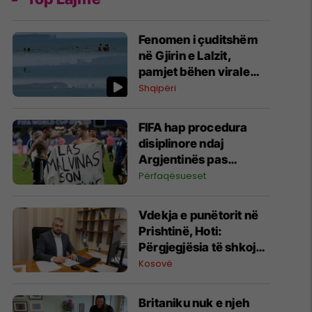
Fenomen i çuditshëm
në Gjirin e Lalzit,
pamjet bëhen virale
(Video)
Shqipëri
FIFA hap procedura
disiplinore ndaj
Argjentinës pas
incidentit në Kupën e
Përfaqësueset
Botës
Vdekja e punëtorit në
Prishtinë, Hoti:
Përgjegjësia të shkojë
deri në fund, do të
Kosovë
nisim inspektime me
dronë
Britaniku nuk e njeh