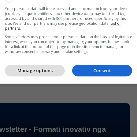
rtë shton presionin mbi Donald Trump, i cili mori
Your personal data will be processed and information from your device
(cookies, unique identifiers, and other device data) may be stored by,
min për të ulur kostot.
accessed by and shared with 369 partners, or used specifically by this
site. We and our partners may use precise geolocation data.
List of
partners.
 përgatit atë për një përballje me Kevin Warsh,
Some vendors may process your personal data on the basis of legitimate
Rezervës Federale, i cili është i mandatuar për të ulur
interest, which you can object to by managing your options below. Look
for a link at the bottom of this page or in the site menu to manage or
.
withdraw consent in privacy and cookie settings.
ë emëruarin e tij të mëparshëm, Jay Powell, për
Manage options
Consent
 të interesit të larta. /Telegrafi/