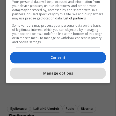
Your personal data will be processed and information from
your device (cookies, unique identifiers, and other device
data) may be stored by, accessed by and shared with 369
partners, or used specifically by this site. We and our partners
may use precise geolocation data.
List of partners.
Some vendors may process your personal data on the basis
of legitimate interest, which you can object to by managing
your options below. Look for a link at the bottom of this page
or in the site menu to manage or withdraw consent in privacy
and cookie settings.
Consent
Manage options
Bjellorusia
Lufta Në Ukrainë
Rusia
Ukraina