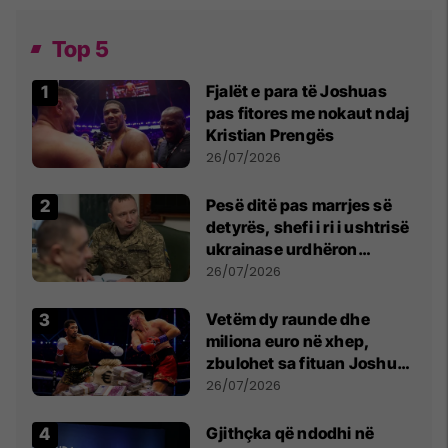
Top 5
Fjalët e para të Joshuas
pas fitores me nokaut ndaj
Kristian Prengës
26/07/2026
Pesë ditë pas marrjes së
detyrës, shefi i ri i ushtrisë
ukrainase urdhëron
kontroll të madh
26/07/2026
Vetëm dy raunde dhe
miliona euro në xhep,
zbulohet sa fituan Joshua
e Prenga
26/07/2026
Gjithçka që ndodhi në