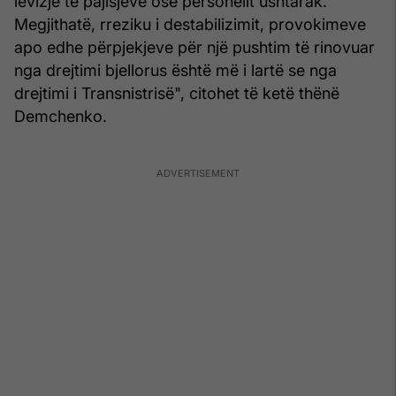
lëvizje të pajisjeve ose personelit ushtarak.
Megjithatë, rreziku i destabilizimit, provokimeve
apo edhe përpjekjeve për një pushtim të rinovuar
nga drejtimi bjellorus është më i lartë se nga
drejtimi i Transnistrisë", citohet të ketë thënë
Demchenko.