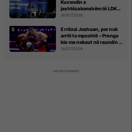
Kuvendin e
jashtëzakonshëm të LDK-
së
30/07/2026
E rrëzoi Joshuan, por nuk
arriti ta mposhtë – Prenga
bie me nokaut në raundin e
dytë
26/07/2026