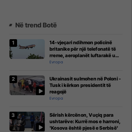
Në trend Botë
14-vjeçari ndihmon policinë
britanike për një telefonatë të
rreme, aeroplanët luftarakë u
ngritën në ajër për të
Evropa
interceptuar fluturaken e Qatar
Airways që po shkonte drejt
Ukrainasit sulmohen në Poloni -
Mançesterit
Tusk i kërkon presidentit të
reagojë
Evropa
Sërish kërcënon, Vuçiq para
ushtarëve: Kurrë mos e harroni,
'Kosova është pjesë e Serbisë'