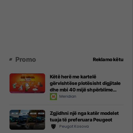
Promo
Reklamo këtu
Këtë herë me kartelë
gërvishtëse plotësisht digjitale
dhe mbi 40 mijë shpërblime
instant!
Meridian
Zgjidhni një nga katër modelet
tuaja të preferuara Peugeot
Peugot Kosova