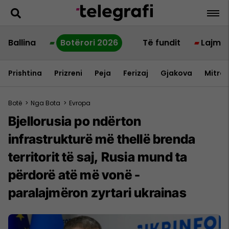
Ballina
Botërori 2026
Të fundit
Lajme
Prishtina
Prizreni
Peja
Ferizaj
Gjakova
Mitrov
Botë
>
Nga Bota
>
Evropa
Bjellorusia po ndërton
infrastrukturë më thellë brenda
territorit të saj, Rusia mund ta
përdorë atë më vonë -
paralajmëron zyrtari ukrainas