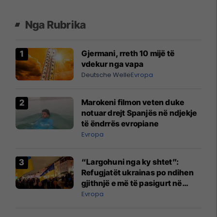
Nga Rubrika
Gjermani, rreth 10 mijë të
vdekur nga vapa
Deutsche Welle
Evropa
Marokeni filmon veten duke
notuar drejt Spanjës në ndjekje
të ëndrrës evropiane
Evropa
“Largohuni nga ky shtet”:
Refugjatët ukrainas po ndihen
gjithnjë e më të pasigurt në
Poloni
Evropa