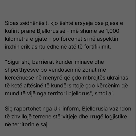
Sipas zëdhënësit, kjo është arsyeja pse pjesa e
kufirit pranë Bjellorusisë - më shumë se 1,000
kilometra e gjatë - po forcohet si në aspektin
inxhinierik ashtu edhe në atë të fortifikimit.
"Sigurisht, barrierat kundër minave dhe
shpërthyesve po vendosen në zonat më
kërcënuese në mënyrë që çdo mbrojtës ukrainas
të ketë aftësinë të kundërshtojë çdo kërcënim që
mund të vijë nga territori bjellorus", shtoi ai.
Siç raportohet nga Ukrinform, Bjellorusia vazhdon
të zhvillojë terrene stërvitjeje dhe rrugë logjistike
në territorin e saj.