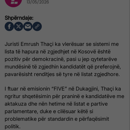
13/05/2026
Juristi Emrush Thaçi ka vlerësuar se sistemi me
lista të hapura në zgjedhjet në Kosovë është
pozitiv për demokracinë, pasi u jep qytetarëve
mundësinë të zgjedhin kandidatët që preferojnë,
pavarësisht renditjes së tyre në listat zgjedhore.
I ftuar në emisionin “FIVE” në Dukagjini, Thaçi ka
ngritur shqetësimin për praninë e kandidatëve me
aktakuza dhe nën hetime në listat e partive
parlamentare, duke e cilësuar këtë si
problematike për standardin e përfaqësimit
politik.