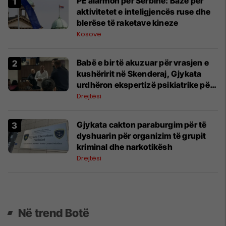
PE alarmon për Serbinë: Bazë për
aktivitetet e inteligjencës ruse dhe
blerëse të raketave kineze
Kosovë
Babë e bir të akuzuar për vrasjen e
kushëririt në Skenderaj, Gjykata
urdhëron ekspertizë psikiatrike për
Bujar Ibishin
Drejtësi
Gjykata cakton paraburgim për të
dyshuarin për organizim të grupit
kriminal dhe narkotikësh
Drejtësi
Në trend Botë