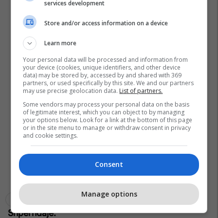
services development
Store and/or access information on a device
Learn more
Your personal data will be processed and information from
your device (cookies, unique identifiers, and other device
data) may be stored by, accessed by and shared with 369
partners, or used specifically by this site. We and our partners
may use precise geolocation data.
List of partners.
Some vendors may process your personal data on the basis
of legitimate interest, which you can object to by managing
your options below. Look for a link at the bottom of this page
or in the site menu to manage or withdraw consent in privacy
and cookie settings.
Consent
Manage options
Emrush Thaçi
Listat Zgjedhore
Pastrimi I Listave