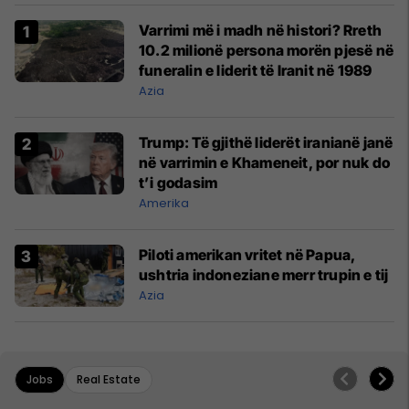
Varrimi më i madh në histori? Rreth
10.2 milionë persona morën pjesë në
funeralin e liderit të Iranit në 1989
Azia
Trump: Të gjithë liderët iranianë janë
në varrimin e Khameneit, por nuk do
t’i godasim
Amerika
Piloti amerikan vritet në Papua,
ushtria indoneziane merr trupin e tij
Azia
Jobs
Real Estate