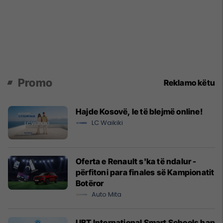
Promo
Reklamo këtu
Hajde Kosovë, le të blejmë online!
LC Waikiki
Oferta e Renault s'ka të ndalur -
përfitoni para finales së Kampionatit
Botëror
Auto Mita
UBT International Smart Schools hap