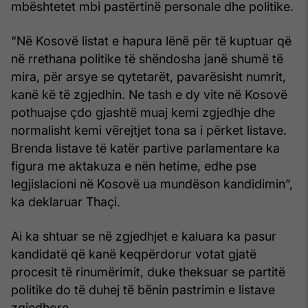
mbështetet mbi pastërtinë personale dhe politike.
“Në Kosovë listat e hapura lënë për të kuptuar që
në rrethana politike të shëndosha janë shumë të
mira, për arsye se qytetarët, pavarësisht numrit,
kanë kë të zgjedhin. Ne tash e dy vite në Kosovë
pothuajse çdo gjashtë muaj kemi zgjedhje dhe
normalisht kemi vërejtjet tona sa i përket listave.
Brenda listave të katër partive parlamentare ka
figura me aktakuza e nën hetime, edhe pse
legjislacioni në Kosovë ua mundëson kandidimin”,
ka deklaruar Thaçi.
Ai ka shtuar se në zgjedhjet e kaluara ka pasur
kandidatë që kanë keqpërdorur votat gjatë
procesit të rinumërimit, duke theksuar se partitë
politike do të duhej të bënin pastrimin e listave
zgjedhore.