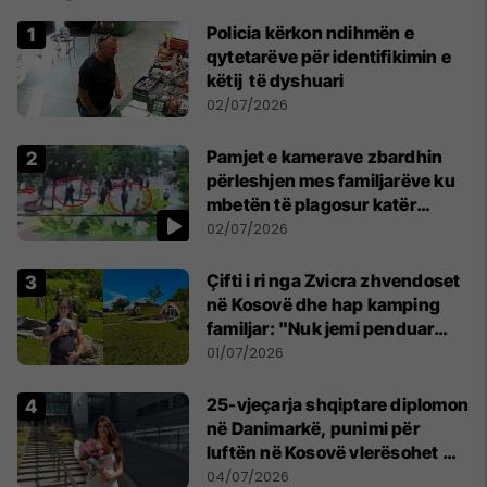
Policia kërkon ndihmën e
qytetarëve për identifikimin e
këtij të dyshuari
02/07/2026
Pamjet e kamerave zbardhin
përleshjen mes familjarëve ku
mbetën të plagosur katër
persona
02/07/2026
Çifti i ri nga Zvicra zhvendoset
në Kosovë dhe hap kamping
familjar: "Nuk jemi penduar
asnjë ditë"
01/07/2026
25-vjeçarja shqiptare diplomon
në Danimarkë, punimi për
luftën në Kosovë vlerësohet me
notën më të lartë
04/07/2026