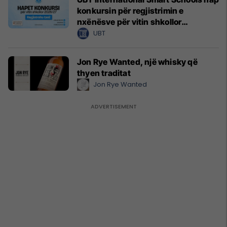
konkursin për regjistrimin e
nxënësve për vitin shkollor
2026/2027
UBT
Jon Rye Wanted, një whisky që
thyen traditat
Jon Rye Wanted