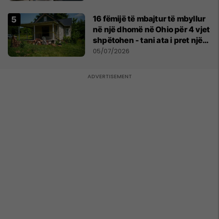
16 fëmijë të mbajtur të mbyllur
në një dhomë në Ohio për 4 vjet
shpëtohen - tani ata i pret një
sfidë e madhe
05/07/2026