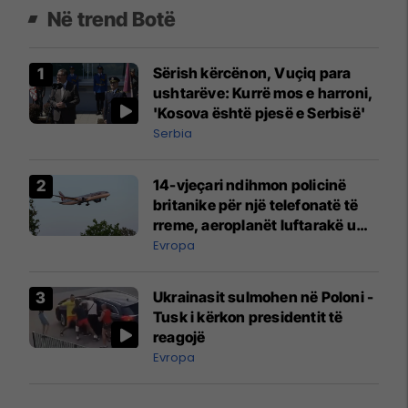
Në trend Botë
Sërish kërcënon, Vuçiq para
ushtarëve: Kurrë mos e harroni,
'Kosova është pjesë e Serbisë'
Serbia
14-vjeçari ndihmon policinë
britanike për një telefonatë të
rreme, aeroplanët luftarakë u
ngritën në ajër për të
Evropa
interceptuar fluturaken e Qatar
Airways që po shkonte drejt
Ukrainasit sulmohen në Poloni -
Mançesterit
Tusk i kërkon presidentit të
reagojë
Evropa