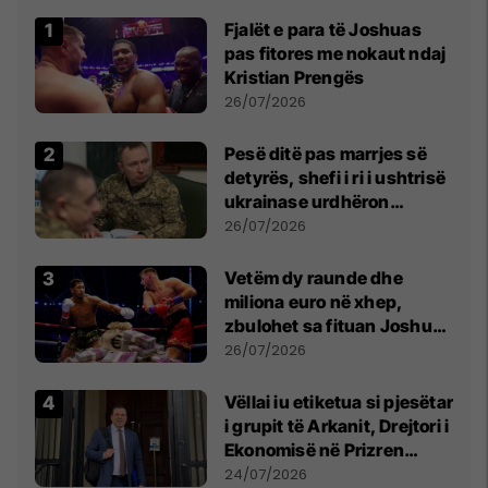
Fjalët e para të Joshuas
pas fitores me nokaut ndaj
Kristian Prengës
26/07/2026
Pesë ditë pas marrjes së
detyrës, shefi i ri i ushtrisë
ukrainase urdhëron
kontroll të madh
26/07/2026
Vetëm dy raunde dhe
miliona euro në xhep,
zbulohet sa fituan Joshua
e Prenga
26/07/2026
Vëllai iu etiketua si pjesëtar
i grupit të Arkanit, Drejtori i
Ekonomisë në Prizren
mohon pretendimet
24/07/2026