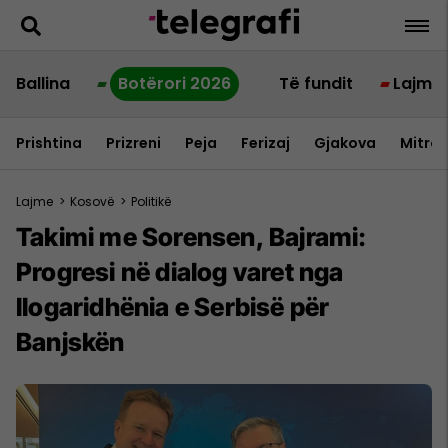
Ballina
Botërori 2026
Të fundit
Lajme
Prishtina
Prizreni
Peja
Ferizaj
Gjakova
Mitrov
Lajme
>
Kosovë
>
Politikë
Takimi me Sorensen, Bajrami:
Progresi në dialog varet nga
llogaridhënia e Serbisë për
Banjskën