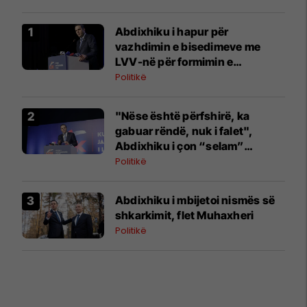
Abdixhiku i hapur për
vazhdimin e bisedimeve me
LVV-në për formimin e
institucioneve
Politikë
"Nëse është përfshirë, ka
gabuar rëndë, nuk i falet",
Abdixhiku i çon “selam”
Përparim Ramës
Politikë
Abdixhiku i mbijetoi nismës së
shkarkimit, flet Muhaxheri
Politikë