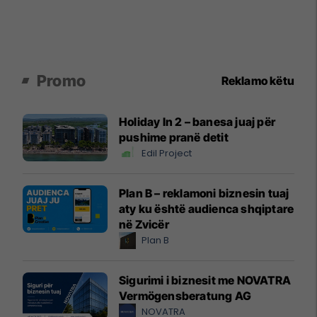
Promo
Reklamo këtu
Holiday In 2 – banesa juaj për
pushime pranë detit
Edil Project
Plan B – reklamoni biznesin tuaj
aty ku është audienca shqiptare
në Zvicër
Plan B
Sigurimi i biznesit me NOVATRA
Vermögensberatung AG
NOVATRA