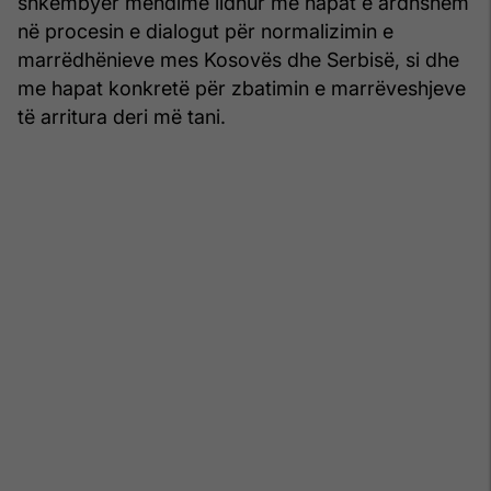
shkëmbyer mendime lidhur me hapat e ardhshëm
në procesin e dialogut për normalizimin e
marrëdhënieve mes Kosovës dhe Serbisë, si dhe
me hapat konkretë për zbatimin e marrëveshjeve
të arritura deri më tani.