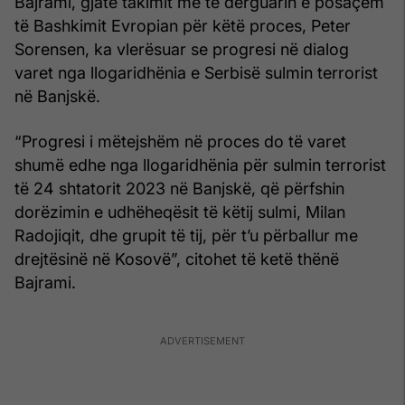
Bajrami, gjatë takimit me të dërguarin e posaçëm
të Bashkimit Evropian për këtë proces, Peter
Sorensen, ka vlerësuar se progresi në dialog
varet nga llogaridhënia e Serbisë sulmin terrorist
në Banjskë.
“Progresi i mëtejshëm në proces do të varet
shumë edhe nga llogaridhënia për sulmin terrorist
të 24 shtatorit 2023 në Banjskë, që përfshin
dorëzimin e udhëheqësit të këtij sulmi, Milan
Radojiqit, dhe grupit të tij, për t’u përballur me
drejtësinë në Kosovë”, citohet të ketë thënë
Bajrami.