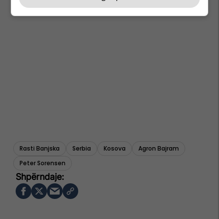
Rasti Banjska
Serbia
Kosova
Agron Bajram
Peter Sorensen