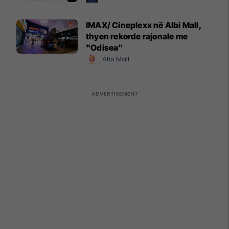
IMAX/ Cineplexx në Albi Mall,
thyen rekorde rajonale me
"Odisea"
Albi Mall