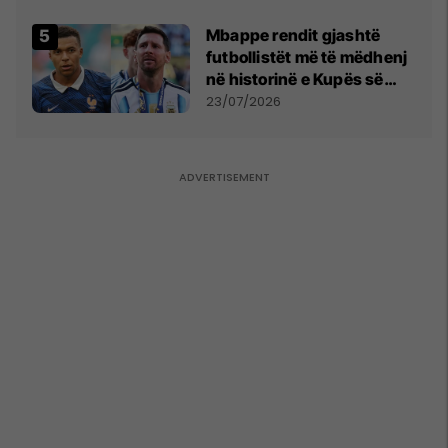
Mbappe rendit gjashtë
futbollistët më të mëdhenj
në historinë e Kupës së
Botës, Messi mbetet i dyti
23/07/2026