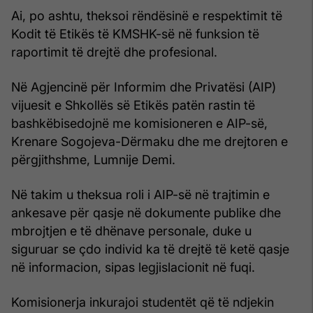
Ai, po ashtu, theksoi rëndësinë e respektimit të
Kodit të Etikës të KMSHK-së në funksion të
raportimit të drejtë dhe profesional.
Në Agjencinë për Informim dhe Privatësi (AIP)
vijuesit e Shkollës së Etikës patën rastin të
bashkëbisedojnë me komisioneren e AIP-së,
Krenare Sogojeva-Dërmaku dhe me drejtoren e
përgjithshme, Lumnije Demi.
Në takim u theksua roli i AIP-së në trajtimin e
ankesave për qasje në dokumente publike dhe
mbrojtjen e të dhënave personale, duke u
siguruar se çdo individ ka të drejtë të ketë qasje
në informacion, sipas legjislacionit në fuqi.
Komisionerja inkurajoi studentët që të ndjekin