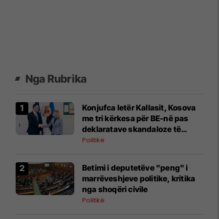
Nga Rubrika
Konjufca letër Kallasit, Kosova
me tri kërkesa për BE-në pas
deklaratave skandaloze të
Paunoviqit
Politikë
Betimi i deputetëve "peng" i
marrëveshjeve politike, kritika
nga shoqëri civile
Politikë