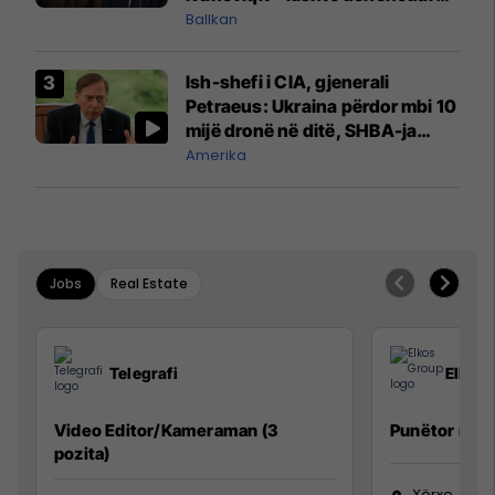
kërcënime ndaj vëllezërve
Ballkan
Vuçiq
Ish-shefi i CIA, gjenerali
Petraeus: Ukraina përdor mbi 10
mijë dronë në ditë, SHBA-ja
mbetet shumë prapa në
Amerika
prodhim
Jobs
Real Estate
Telegrafi
Elkos
Video Editor/Kameraman (3
Punëtor në 
pozita)
Xërxe