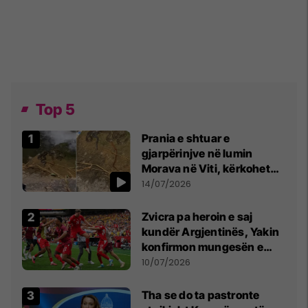
Top 5
Prania e shtuar e
gjarpërinjve në lumin
Morava në Viti, kërkohet
kujdes nga qytetarët
14/07/2026
Zvicra pa heroin e saj
kundër Argjentinës, Yakin
konfirmon mungesën e
madhe
10/07/2026
Tha se do ta pastronte