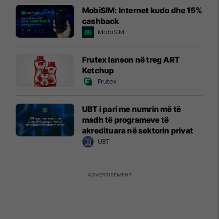
MobiSIM: Internet kudo dhe 15%
cashback
MobiSIM
Frutex lanson në treg ART
Ketchup
Frutex
UBT i pari me numrin më të
madh të programeve të
akredituara në sektorin privat
UBT