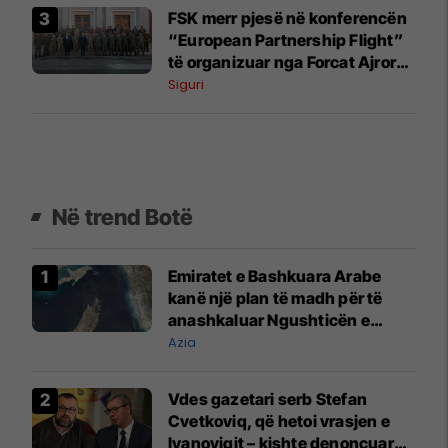
FSK merr pjesë në konferencën
“European Partnership Flight”
të organizuar nga Forcat Ajrore
amerikane
Siguri
Në trend Botë
Emiratet e Bashkuara Arabe
kanë një plan të madh për të
anashkaluar Ngushticën e
Hormuzit
Azia
Vdes gazetari serb Stefan
Cvetkoviq, që hetoi vrasjen e
Ivanoviqit – kishte denoncuar