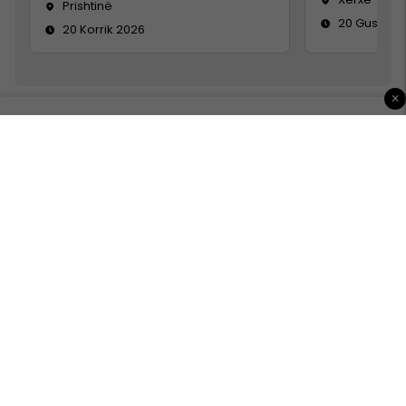
Prishtinë
20 Gusht 2
20 Korrik 2026
×