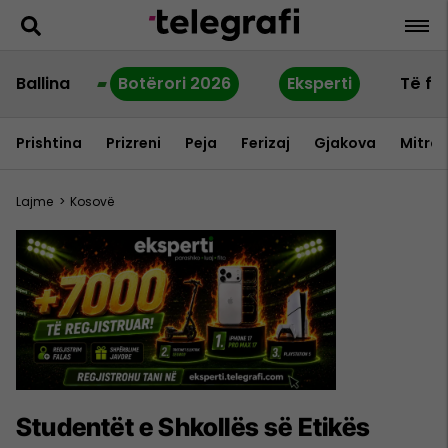
Ballina
Botërori 2026
Eksperti
Të fu
Prishtina
Prizreni
Peja
Ferizaj
Gjakova
Mitrov
Lajme
>
Kosovë
Studentët e Shkollës së Etikës