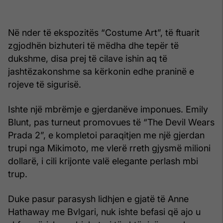
Në nder të ekspozitës “Costume Art”, të ftuarit
zgjodhën bizhuteri të mëdha dhe tepër të
dukshme, disa prej të cilave ishin aq të
jashtëzakonshme sa kërkonin edhe praninë e
rojeve të sigurisë.
Ishte një mbrëmje e gjerdanëve imponues. Emily
Blunt, pas turneut promovues të “The Devil Wears
Prada 2”, e kompletoi paraqitjen me një gjerdan
trupi nga Mikimoto, me vlerë rreth gjysmë milioni
dollarë, i cili krijonte valë elegante perlash mbi
trup.
Duke pasur parasysh lidhjen e gjatë të Anne
Hathaway me Bvlgari, nuk ishte befasi që ajo u