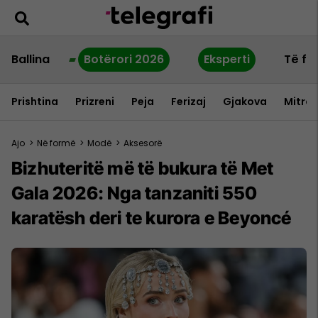
Ballina
Botërori 2026
Eksperti
Të fu
Prishtina
Prizreni
Peja
Ferizaj
Gjakova
Mitrov
Ajo
>
Në formë
>
Modë
>
Aksesorë
Bizhuteritë më të bukura të Met
Gala 2026: Nga tanzaniti 550
karatësh deri te kurora e Beyoncé