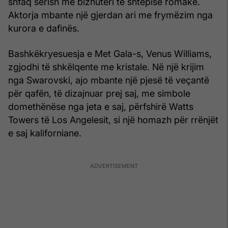
shfaq sërish me bizhuteri të shtëpisë romake.
Aktorja mbante një gjerdan ari me frymëzim nga
kurora e dafinës.
Bashkëkryesuesja e Met Gala-s, Venus Williams,
zgjodhi të shkëlqente me kristale. Në një krijim
nga Swarovski, ajo mbante një pjesë të veçantë
për qafën, të dizajnuar prej saj, me simbole
domethënëse nga jeta e saj, përfshirë Watts
Towers të Los Angelesit, si një homazh për rrënjët
e saj kaliforniane.