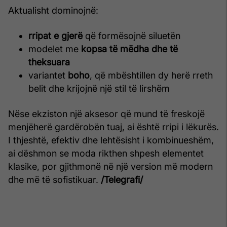
Aktualisht dominojnë:
rripat e gjerë
që formësojnë siluetën
modelet me
kopsa të mëdha dhe të
theksuara
variantet
boho
, që mbështillen dy herë rreth
belit dhe krijojnë një stil të lirshëm
Nëse ekziston një aksesor që mund të freskojë
menjëherë gardërobën tuaj, ai është rripi i lëkurës.
I thjeshtë, efektiv dhe lehtësisht i kombinueshëm,
ai dëshmon se moda rikthen shpesh elementet
klasike, por gjithmonë në një version më modern
dhe më të sofistikuar.
/Telegrafi/