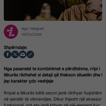
Nga
Telegrafi
05/04/2026
Nga pasarelat te kombinimet e përditshme, rripi i
lëkurës rikthehet si detaji që thekson siluetën dhe i
jep karakter çdo veshjeje
Rripat e lëkurës këtë sezon janë rikthyer fuqishëm
në qendër të vëmendjes. Dikur thjesht një aksesor
funksional, sot ata janë kthyer në një element kyç