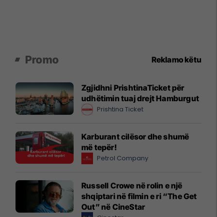
Promo
Reklamo këtu
Zgjidhni PrishtinaTicket për
udhëtimin tuaj drejt Hamburgut
Prishtina Ticket
Karburant cilësor dhe shumë
më tepër!
Petrol Company
Russell Crowe në rolin e një
shqiptari në filmin e ri “The Get
Out” në CineStar