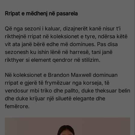
Rripat e mëdhenj në pasarela
Që nga sezoni i kaluar, dizajnerët kanë nisur t’i
rikthejnë rripat në koleksionet e tyre, ndërsa këtë
vit ata janë bërë edhe më dominues. Pas disa
sezonesh ku ishin lënë në harresë, tani janë
rikthyer si element qendror në stilizim.
Në koleksionet e Brandon Maxwell dominuan
rripat e gjerë të frymëzuar nga korseja, të
vendosur mbi triko dhe pallto, duke theksuar belin
dhe duke krijuar një siluetë elegante dhe
femërore.