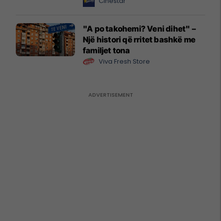
Cinestar
"A po takohemi? Veni dihet" –
Një histori që rritet bashkë me
familjet tona
Viva Fresh Store