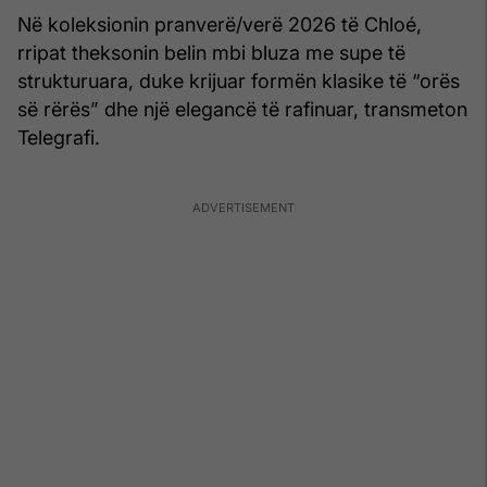
Në koleksionin pranverë/verë 2026 të Chloé,
rripat theksonin belin mbi bluza me supe të
strukturuara, duke krijuar formën klasike të “orës
së rërës” dhe një elegancë të rafinuar, transmeton
Telegrafi.