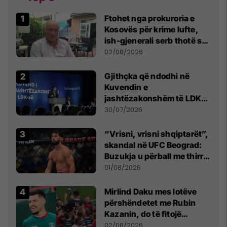
Ftohet nga prokuroria e
Kosovës për krime lufte,
ish-gjenerali serb thotë se
dikush e tradhtoi në
02/08/2026
Beograd
Gjithçka që ndodhi në
Kuvendin e
jashtëzakonshëm të LDK-
së
30/07/2026
“Vrisni, vrisni shqiptarët”,
skandal në UFC Beograd:
Buzukja u përball me thirrje
anti-shqiptare nga
01/08/2026
tribunat
Mirlind Daku mes lotëve
përshëndetet me Rubin
Kazanin, do të fitojë
miliona te Spartak Moska
02/08/2026