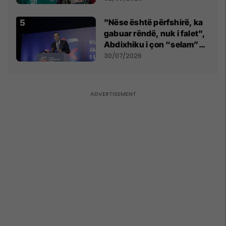
"Nëse është përfshirë, ka
gabuar rëndë, nuk i falet",
Abdixhiku i çon “selam”
Përparim Ramës
30/07/2026