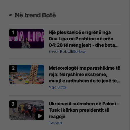
Në trend Botë
Një pleskavicë e ngrënë nga
Dua Lipa në Prishtinë në orën
04:28 të mëngjesit - dhe bota
digjitale serbe shpall gjendjen e
Enver Robelli
Serbia
luftës
Meteorologët me parashikime të
reja: Ndryshime ekstreme,
muajt e ardhshëm do të jenë të
pazakontë
Nga Bota
Ukrainasit sulmohen në Poloni -
Tusk i kërkon presidentit të
reagojë
Evropa