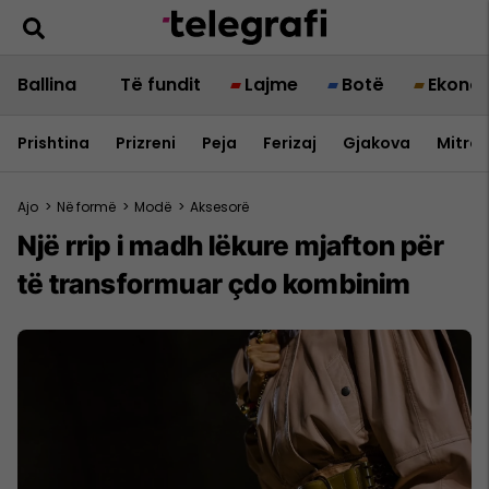
Ballina
Të fundit
Lajme
Botë
Ekono
Prishtina
Prizreni
Peja
Ferizaj
Gjakova
Mitrov
Ajo
>
Në formë
>
Modë
>
Aksesorë
Një rrip i madh lëkure mjafton për
të transformuar çdo kombinim