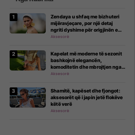
Zendaya u shfaq me bizhuteri
mijëravjeçare, por një detaj
ngriti dyshime për origjinën e
tyre
Aksesorë
Kapelat më moderne të sezonit
bashkojnë elegancën,
komoditetin dhe mbrojtjen nga
dielli
Aksesorë
Shamitë, kapëset dhe fjongot:
aksesorët që i japin jetë flokëve
këtë verë
Aksesorë