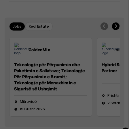
Jobs
Real Estate
GoldenMix
sunci
Teknolog/e për Përpunimin dhe
Hybrid Senio
Paketimin e Sallatave; Teknolog/e
Partner
Për Përpunimin e Brumit;
Teknolog/e për Menaxhimin e
Sigurisë së Ushqimit
Prishtinë
Mitrovicë
2 Shtator 2
15 Gusht 2026