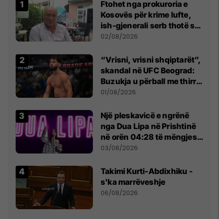
Ftohet nga prokuroria e
Kosovës për krime lufte,
ish-gjenerali serb thotë se
dikush e tradhtoi në
02/08/2026
Beograd
“Vrisni, vrisni shqiptarët”,
skandal në UFC Beograd:
Buzukja u përball me thirrje
anti-shqiptare nga
01/08/2026
tribunat
Një pleskavicë e ngrënë
nga Dua Lipa në Prishtinë
në orën 04:28 të mëngjesit
- dhe bota digjitale serbe
03/08/2026
shpall gjendjen e luftës
Takimi Kurti-Abdixhiku -
s'ka marrëveshje
06/08/2026