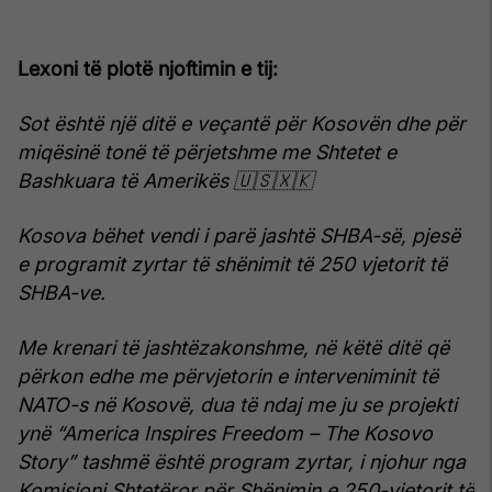
Lexoni
të plotë njoftimin e tij:
Sot është një ditë e veçantë për Kosovën dhe për
miqësinë tonë të përjetshme me Shtetet e
Bashkuara të Amerikës
🇺🇸🇽🇰
Kosova bëhet vendi i parë jashtë SHBA-së, pjesë
e programit zyrtar të shënimit të 250 vjetorit të
SHBA-ve.
Me krenari të jashtëzakonshme, në këtë ditë që
përkon edhe me përvjetorin e interveniminit të
NATO-s në Kosovë, dua të ndaj me ju se projekti
ynë “America Inspires Freedom – The Kosovo
Story” tashmë është program zyrtar, i njohur nga
Komisioni Shtetëror për Shënimin e 250-vjetorit të