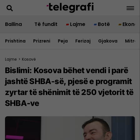
Ballina
Të fundit
Lajme
Botë
Ekono
Prishtina
Prizreni
Peja
Ferizaj
Gjakova
Mitrov
Lajme
>
Kosovë
Bislimi: Kosova bëhet vendi i parë
jashtë SHBA-së, pjesë e programit
zyrtar të shënimit të 250 vjetorit të
SHBA-ve