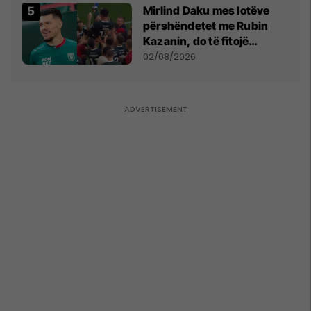
Mirlind Daku mes lotëve
përshëndetet me Rubin
Kazanin, do të fitojë
miliona te Spartak Moska
02/08/2026