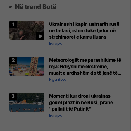
Në trend Botë
Ukrainasit i kapin ushtarët rusë
në befasi, ishin duke fjetur në
strehimoret e kamufluara
Evropa
Meteorologët me parashikime të
reja: Ndryshime ekstreme,
muajt e ardhshëm do të jenë të
pazakontë
Nga Bota
Momenti kur droni ukrainas
godet plazhin në Rusi, pranë
"pallatit të Putinit"
Evropa