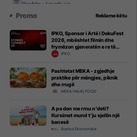
Promo
Reklamo këtu
IPKO, Sponsor i Artë i DokuFest
2026, mbështet filmin dhe
frymëzon gjeneratën e re të
krijuesve
IPKO
Pashtetat MEKA - zgjedhje
praktike për mëngjes, piknik
dhe rrugë
MEKA HALAL FOOD
A po don me rrnu n’deti?
Kursimet mund t’ju sjellin një
banesë
Banka Ekonomike