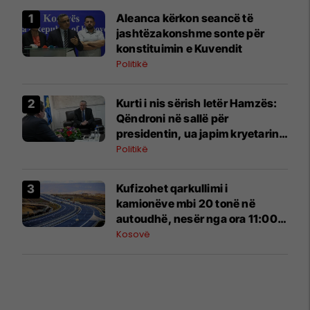
Aleanca kërkon seancë të
jashtëzakonshme sonte për
konstituimin e Kuvendit
Politikë
​Kurti i nis sërish letër Hamzës:
Qëndroni në sallë për
presidentin, ua japim kryetarin e
Kuvendit
Politikë
Kufizohet qarkullimi i
kamionëve mbi 20 tonë në
autoudhë, nesër nga ora 11:00
deri në 17:30
Kosovë