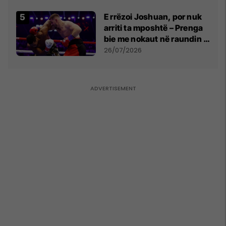
E rrëzoi Joshuan, por nuk
arriti ta mposhtë – Prenga
bie me nokaut në raundin e
dytë
26/07/2026