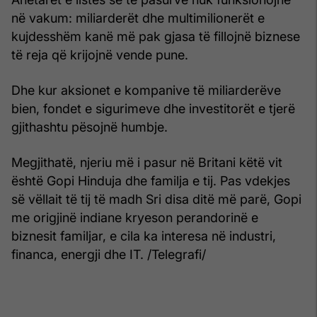
në vakum: miliarderët dhe multimilionerët e
kujdesshëm kanë më pak gjasa të fillojnë biznese
të reja që krijojnë vende pune.
Dhe kur aksionet e kompanive të miliarderëve
bien, fondet e sigurimeve dhe investitorët e tjerë
gjithashtu pësojnë humbje.
Megjithatë, njeriu më i pasur në Britani këtë vit
është Gopi Hinduja dhe familja e tij. Pas vdekjes
së vëllait të tij të madh Sri disa ditë më parë, Gopi
me origjinë indiane kryeson perandorinë e
biznesit familjar, e cila ka interesa në industri,
financa, energji dhe IT. /Telegrafi/