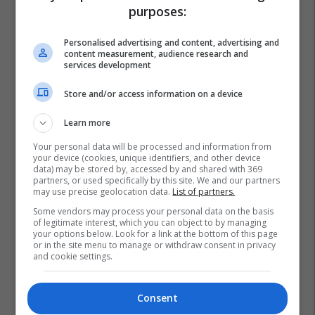
purposes:
Personalised advertising and content, advertising and
content measurement, audience research and
services development
Store and/or access information on a device
Learn more
Your personal data will be processed and information from
your device (cookies, unique identifiers, and other device
data) may be stored by, accessed by and shared with 369
partners, or used specifically by this site. We and our partners
may use precise geolocation data.
List of partners.
Some vendors may process your personal data on the basis
of legitimate interest, which you can object to by managing
Miliarderët
Pasuria E Miliarderëve
Britania E Madhe
your options below. Look for a link at the bottom of this page
or in the site menu to manage or withdraw consent in privacy
Londra
and cookie settings.
Consent