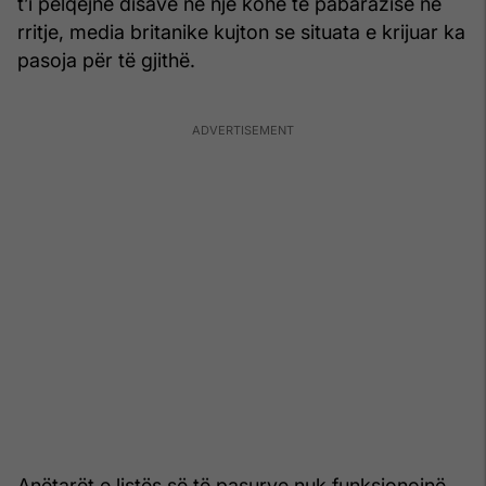
t’i pëlqejnë disave në një kohë të pabarazisë në
rritje, media britanike kujton se situata e krijuar ka
pasoja për të gjithë.
Anëtarët e listës së të pasurve nuk funksionojnë