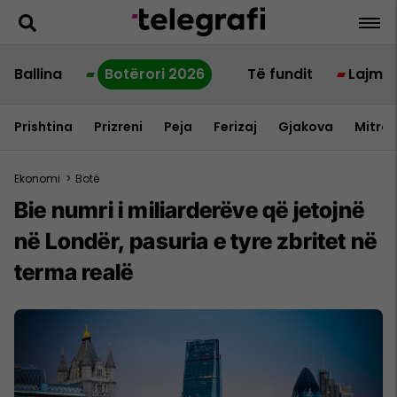
Ballina
Botërori 2026
Të fundit
Lajme
Prishtina
Prizreni
Peja
Ferizaj
Gjakova
Mitrov
Ekonomi
>
Botë
Bie numri i miliarderëve që jetojnë
në Londër, pasuria e tyre zbritet në
terma realë