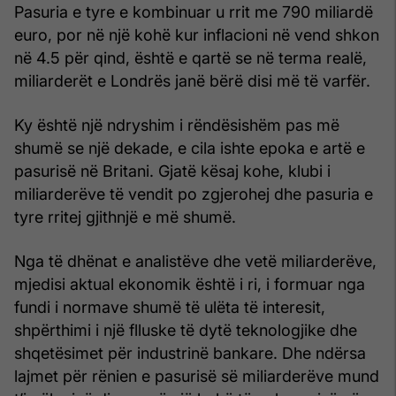
Pasuria e tyre e kombinuar u rrit me 790 miliardë
euro, por në një kohë kur inflacioni në vend shkon
në 4.5 për qind, është e qartë se në terma realë,
miliarderët e Londrës janë bërë disi më të varfër.
Ky është një ndryshim i rëndësishëm pas më
shumë se një dekade, e cila ishte epoka e artë e
pasurisë në Britani. Gjatë kësaj kohe, klubi i
miliarderëve të vendit po zgjerohej dhe pasuria e
tyre rritej gjithnjë e më shumë.
Nga të dhënat e analistëve dhe vetë miliarderëve,
mjedisi aktual ekonomik është i ri, i formuar nga
fundi i normave shumë të ulëta të interesit,
shpërthimi i një flluske të dytë teknologjike dhe
shqetësimet për industrinë bankare. Dhe ndërsa
lajmet për rënien e pasurisë së miliarderëve mund