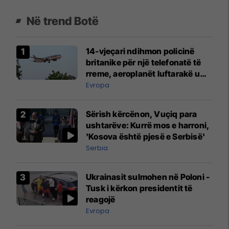
Në trend Botë
14-vjeçari ndihmon policinë
britanike për një telefonatë të
rreme, aeroplanët luftarakë u
ngritën në ajër për të
Evropa
interceptuar fluturaken e Qatar
Airways që po shkonte drejt
Sërish kërcënon, Vuçiq para
Mançesterit
ushtarëve: Kurrë mos e harroni,
'Kosova është pjesë e Serbisë'
Serbia
Ukrainasit sulmohen në Poloni -
Tusk i kërkon presidentit të
reagojë
Evropa