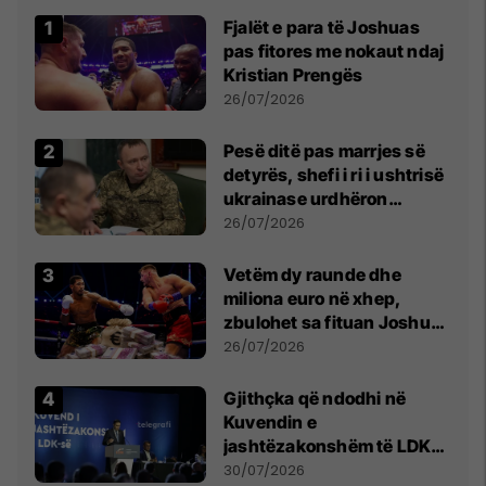
Fjalët e para të Joshuas
pas fitores me nokaut ndaj
Kristian Prengës
26/07/2026
Pesë ditë pas marrjes së
detyrës, shefi i ri i ushtrisë
ukrainase urdhëron
kontroll të madh
26/07/2026
Vetëm dy raunde dhe
miliona euro në xhep,
zbulohet sa fituan Joshua
e Prenga
26/07/2026
Gjithçka që ndodhi në
Kuvendin e
jashtëzakonshëm të LDK-
së
30/07/2026