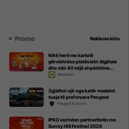
Promo
Reklamo këtu
Këtë herë me kartelë
gërvishtëse plotësisht digjitale
dhe mbi 40 mijë shpërblime
instant!
Meridian
Zgjidhni një nga katër modelet
tuaja të preferuara Peugeot
Peugot Kosova
IPKO vazhdon partneritetin me
Sunny Hill Festival 2026