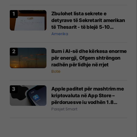
Zbulohet lista sekrete e
detyrave të Sekretarit amerikan
të Thesarit - të blejë 5-10
miliardë dollarë jen japonezë
Amerika
Bum i AI-së dhe kërkesa enorme
për energji, Ofgem shtrëngon
radhën për lidhje në rrjet
Botë
Apple paditet për mashtrim me
kriptovaluta në App Store –
përdoruesve iu vodhën 1.8
milion dollarë
Paisjet Smart