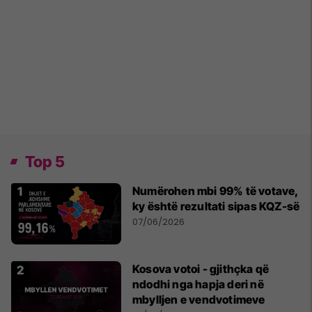
Top 5
Numërohen mbi 99% të votave,
ky është rezultati sipas KQZ-së
07/06/2026
Kosova votoi - gjithçka që
ndodhi nga hapja deri në
mbylljen e vendvotimeve