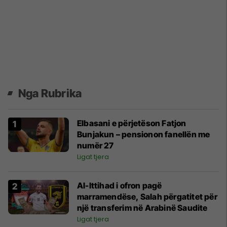
Nga Rubrika
Elbasani e përjetëson Fatjon
Bunjakun – pensionon fanellën me
numër 27
Ligat tjera
Al-Ittihad i ofron pagë
marramendëse, Salah përgatitet për
një transferim në Arabinë Saudite
Ligat tjera