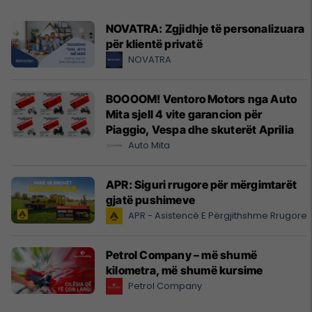
NOVATRA: Zgjidhje të personalizuara
për klientë privatë
NOVATRA
BOOOOM! Ventoro Motors nga Auto
Mita sjell 4 vite garancion për
Piaggio, Vespa dhe skuterët Aprilia
Auto Mita
APR: Siguri rrugore për mërgimtarët
gjatë pushimeve
APR - Asistencë E Përgjithshme Rrugore
Petrol Company – më shumë
kilometra, më shumë kursime
Petrol Company