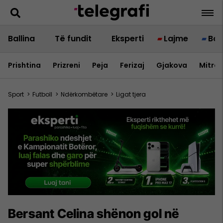
Ballina
Të fundit
Eksperti
Lajme
Bot
Prishtina
Prizreni
Peja
Ferizaj
Gjakova
Mitrov
Sport
>
Futboll
>
Ndërkombëtare
>
Ligat tjera
Bersant Celina shënon gol në