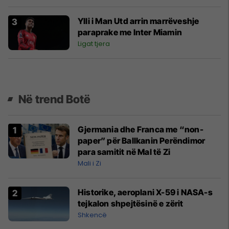
Ylli i Man Utd arrin marrëveshje
paraprake me Inter Miamin
Ligat tjera
Në trend Botë
Gjermania dhe Franca me “non-
paper” për Ballkanin Perëndimor
para samitit në Mal të Zi
Mali i Zi
Historike, aeroplani X-59 i NASA-s
tejkalon shpejtësinë e zërit
Shkencë