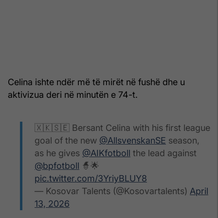
Celina ishte ndër më të mirët në fushë dhe u
aktivizua deri në minutën e 74-t.
🇽🇰🇸🇪 Bersant Celina with his first league
goal of the new
@AllsvenskanSE
season,
as he gives
@AIKfotboll
the lead against
@bpfotboll
🧙🌟
pic.twitter.com/3YriyBLUY8
— Kosovar Talents (@Kosovartalents)
April
13, 2026