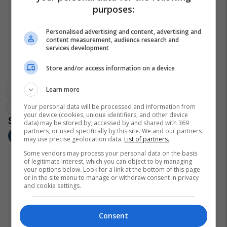
purposes:
Personalised advertising and content, advertising and
content measurement, audience research and
services development
Store and/or access information on a device
Learn more
Aik
Superliga E Suedisë
Shqiptarët Nëpër Botë
Your personal data will be processed and information from
Bersant Celina
your device (cookies, unique identifiers, and other device
data) may be stored by, accessed by and shared with 369
partners, or used specifically by this site. We and our partners
may use precise geolocation data.
List of partners.
Some vendors may process your personal data on the basis
of legitimate interest, which you can object to by managing
your options below. Look for a link at the bottom of this page
or in the site menu to manage or withdraw consent in privacy
and cookie settings.
Consent