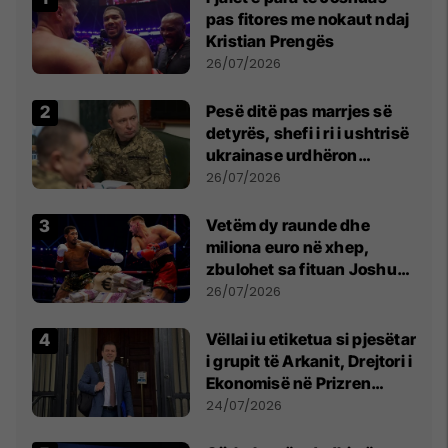
pas fitores me nokaut ndaj
Kristian Prengës
26/07/2026
Pesë ditë pas marrjes së
detyrës, shefi i ri i ushtrisë
ukrainase urdhëron
kontroll të madh
26/07/2026
Vetëm dy raunde dhe
miliona euro në xhep,
zbulohet sa fituan Joshua
e Prenga
26/07/2026
Vëllai iu etiketua si pjesëtar
i grupit të Arkanit, Drejtori i
Ekonomisë në Prizren
mohon pretendimet
24/07/2026