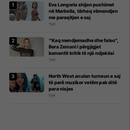
Eva Longoria shijon pushimet
në Marbella, tërheq vëmendjen
me paraqitjen e saj
Yjet
“Kaq mendjemadhe dhe falso”,
Bora Zemani i përgjigjet
komentit kritik të një ndjekësi
Yjet
North West anulon turneun e saj
të parë muzikor vetëm pak ditë
para nisjes
Yjet