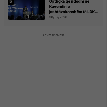
Gjithçka që ndodhi në
Kuvendin e
jashtëzakonshëm të LDK-
së
30/07/2026