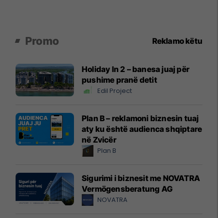
Promo
Reklamo këtu
Holiday In 2 – banesa juaj për
pushime pranë detit
Edil Project
Plan B – reklamoni biznesin tuaj
aty ku është audienca shqiptare
në Zvicër
Plan B
Sigurimi i biznesit me NOVATRA
Vermögensberatung AG
NOVATRA