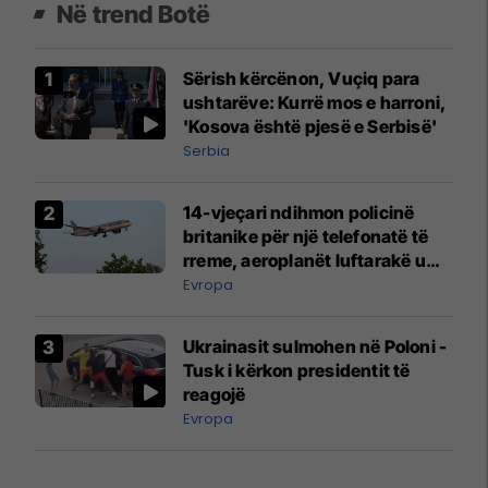
Në trend Botë
Sërish kërcënon, Vuçiq para
ushtarëve: Kurrë mos e harroni,
'Kosova është pjesë e Serbisë'
Serbia
14-vjeçari ndihmon policinë
britanike për një telefonatë të
rreme, aeroplanët luftarakë u
ngritën në ajër për të
Evropa
interceptuar fluturaken e Qatar
Airways që po shkonte drejt
Ukrainasit sulmohen në Poloni -
Mançesterit
Tusk i kërkon presidentit të
reagojë
Evropa