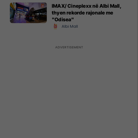
IMAX/ Cineplexx në Albi Mall,
thyen rekorde rajonale me
"Odisea"
Albi Mall