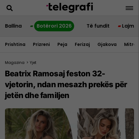
Ballina
Botërori 2026
Të fundit
Lajme
Prishtina
Prizreni
Peja
Ferizaj
Gjakova
Mitrov
Magazina
>
Yjet
Beatrix Ramosaj feston 32-
vjetorin, ndan mesazh prekës për
jetën dhe familjen