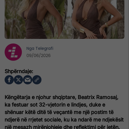
Nga
Telegrafi
09/06/2026
Këngëtarja e njohur shqiptare, Beatrix Ramosaj,
ka festuar sot 32-vjetorin e lindjes, duke e
shënuar këtë ditë të veçantë me një postim të
ndjerë në rrjetet sociale, ku ka ndarë me ndjekësit
një mesazh mirënjohjeje dhe reflektimi për jetën.