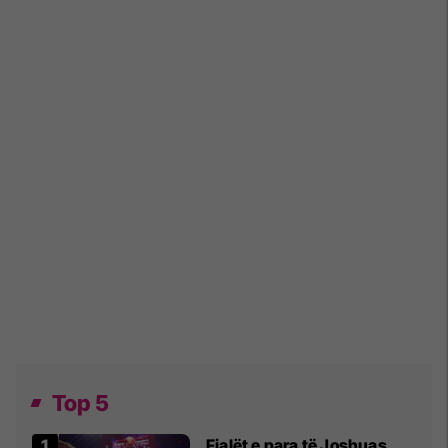
Top 5
Fjalët e para të Joshuas