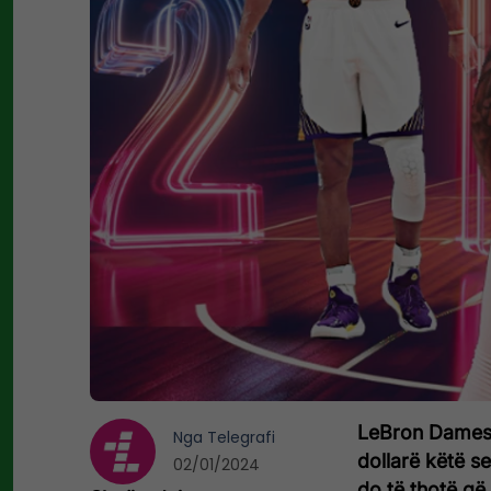
LeBron Dames d
Nga
Telegrafi
dollarë këtë se
02/01/2024
do të thotë që