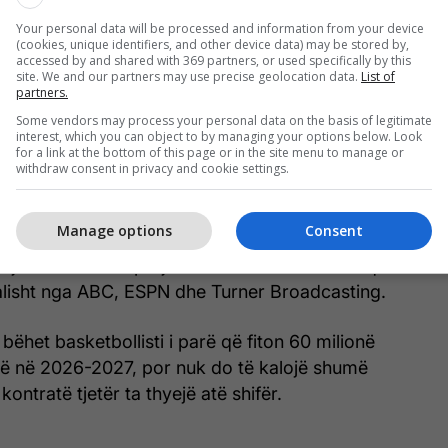
th 117.6 milionë dollarë. Ai dhe Curry janë dy
Your personal data will be processed and information from your device
ëm aktivë të NBA-së, mes vetëm 15 sportistëve në
(cookies, unique identifiers, and other device data) may be stored by,
et, që arrijnë nëntë shifra në një vit të vetëm.
accessed by and shared with 369 partners, or used specifically by this
site. We and our partners may use precise geolocation data.
List of
partners.
lojtarët më të paguar të NBA-së do të fitojnë rreth
Some vendors may process your personal data on the basis of legitimate
llarë, që është pothuajse e barabartë nga rekordi i
interest, which you can object to by managing your options below. Look
for a link at the bottom of this page or in the site menu to manage or
prej 751 milionë dollarësh.
withdraw consent in privacy and cookie settings.
jim, ndërsa NBA nënshkruan marrëveshje të reja
Manage options
Consent
bëtare duke filluar nga sezoni 2025-26, të cilat
ojnë mesataren prej 2.66 miliardë dollarësh që
alisht nga ABC, ESPN dhe Turner Broadcasting.
të bëhet basketbollisti i parë që fiton 60 milionë
hë në 2026-2027, por nuk do të kalojë shumë
kontratë tjetër ta thyejë atë shifër.