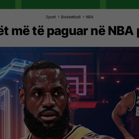
Sport
>
Basketboll
>
NBA
ët më të paguar në NBA 