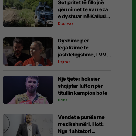
​Sot pritet të fillojnë
gërmimet te varreza
e dyshuar në Kalludër
të Zubin Potokut
Kosovë
Dyshime për
legalizime të
jashtëligjshme, LVV
dorëzon kallëzim
Lajme
penal ndaj Përparim
Ramës dhe zyrtarëve
Një tjetër boksier
të kabinetit të tij
shqiptar lufton për
titullin kampion bote
Boks
Vendet e punës me
rrezikshmëri, Hoti:
Nga 1 shtatori