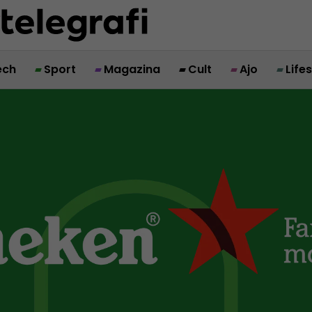
ech
Sport
Magazina
Cult
Ajo
Life