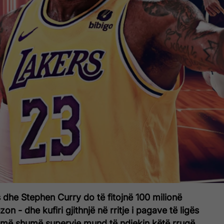
he Stephen Curry do të fitojnë 100 milionë
zon - dhe kufiri gjithnjë në rritje i pagave të ligës
 më shumë superyje mund të ndjekin këtë rrugë.