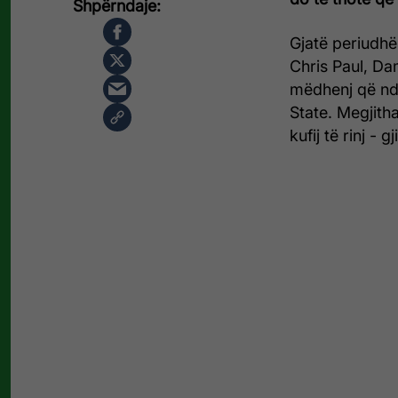
Gjatë periudh
Chris Paul, Da
mëdhenj që nd
State. Megjith
kufij të rinj - g