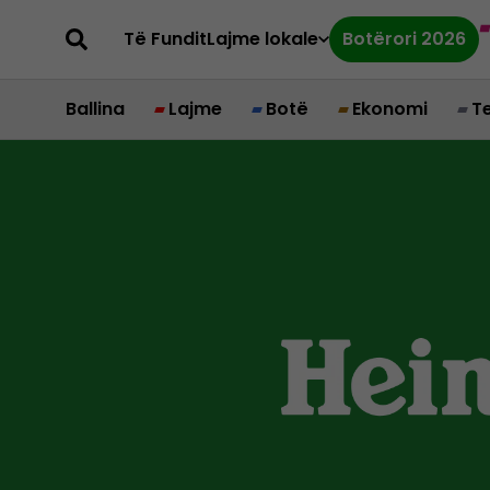
Të Fundit
Lajme lokale
Botërori 2026
Ballina
Lajme
Botë
Ekonomi
T