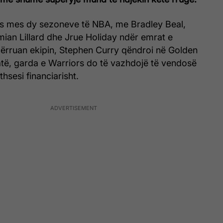
ës mes dy sezoneve të NBA, me Bradley Beal,
mian Lillard dhe Jrue Holiday ndër emrat e
ërruan ekipin, Stephen Curry qëndroi në Golden
atë, garda e Warriors do të vazhdojë të vendosë
jithsesi financiarisht.