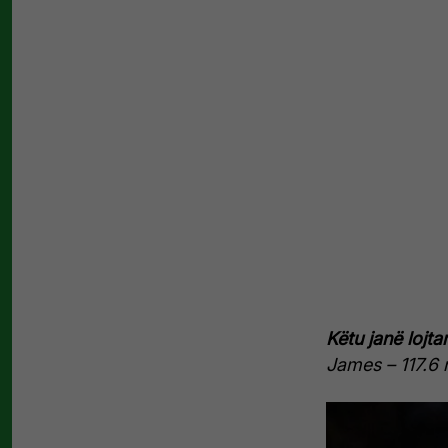
Këtu janë lojt
James – 117.6 