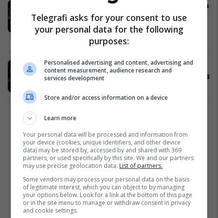
Westbrook i pandalshëm, Oklahoma
e mposht pas tri vazhdimeve
Telegrafi asks for your consent to use
Philadelphian në shtëpi (Video)
your personal data for the following
NBA
16/12/2017
purposes:
Personalised advertising and content, advertising and
Golden State Warriors po krijon
content measurement, audience research and
ekipin më të fortë në histori të NBA-s
services development
NBA
12/08/2017
Store and/or access information on a device
Learn more
1
Your personal data will be processed and information from
your device (cookies, unique identifiers, and other device
data) may be stored by, accessed by and shared with 369
partners, or used specifically by this site. We and our partners
may use precise geolocation data.
List of partners.
Some vendors may process your personal data on the basis
of legitimate interest, which you can object to by managing
your options below. Look for a link at the bottom of this page
or in the site menu to manage or withdraw consent in privacy
and cookie settings.