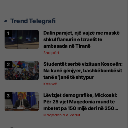
Trend Telegrafi
Dalin pamjet, një vajzë me maskë
shkul flamurin e Izraelit te
ambasada në Tiranë
Shqipëri
Studentët serbë vizituan Kosovën:
Na kanë gënjyer, bashkëkombësit
tanë s’janë të shtypur
Kosovë
Lëvizjet demografike, Mickoski:
Për 25 vjet Maqedonia mund të
mbetet pa 150 mijë deri në 250
mijë banorë
Maqedonia e Veriut