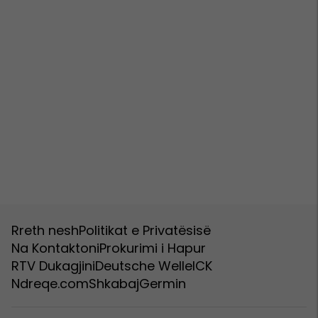
Rreth nesh
Politikat e Privatësisë
Na Kontaktoni
Prokurimi i Hapur
RTV Dukagjini
Deutsche Welle
ICK
Ndreqe.com
Shkabaj
Germin