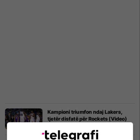
Kampioni triumfon ndaj Lakers,
tjetër disfatë për Rockets (Video)
NBA
23/12/2017