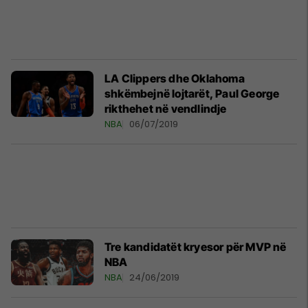
LA Clippers dhe Oklahoma
shkëmbejnë lojtarët, Paul George
rikthehet në vendlindje
NBA
06/07/2019
Tre kandidatët kryesor për MVP në
NBA
NBA
24/06/2019