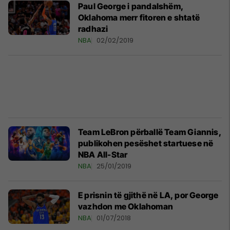
Paul George i pandalshëm,
Oklahoma merr fitoren e shtatë
radhazi
NBA
02/02/2019
Team LeBron përballë Team Giannis,
publikohen pesëshet startuese në
NBA All-Star
NBA
25/01/2019
E prisnin të gjithë në LA, por George
vazhdon me Oklahoman
NBA
01/07/2018