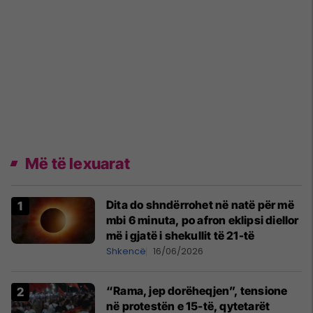
Më të lexuarat
Dita do shndërrohet në natë për më
mbi 6 minuta, po afron eklipsi diellor
më i gjatë i shekullit të 21-të
Shkencë
16/06/2026
“Rama, jep dorëheqjen”, tensione
në protestën e 15-të, qytetarët