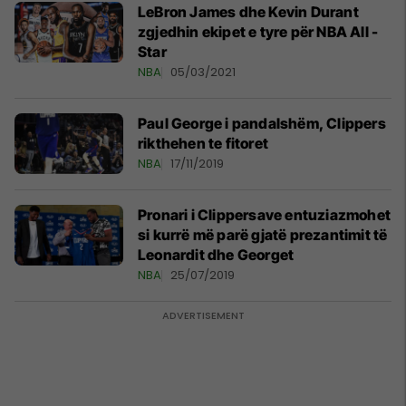
LeBron James dhe Kevin Durant
zgjedhin ekipet e tyre për NBA All -
Star
NBA
05/03/2021
Paul George i pandalshëm, Clippers
rikthehen te fitoret
NBA
17/11/2019
Pronari i Clippersave entuziazmohet
si kurrë më parë gjatë prezantimit të
Leonardit dhe Georget
NBA
25/07/2019