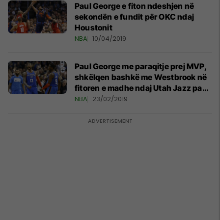
Paul George e fiton ndeshjen në
sekondën e fundit për OKC ndaj
Houstonit
NBA
10/04/2019
Paul George me paraqitje prej MVP,
shkëlqen bashkë me Westbrook në
fitoren e madhe ndaj Utah Jazz pas
dy vazhdimeve
NBA
23/02/2019