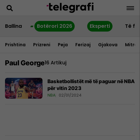
Ballina
Botërori 2026
Eksperti
Të fu
Prishtina
Prizreni
Peja
Ferizaj
Gjakova
Mitrov
Paul George
16 Artikuj
Basketbollistët më të paguar në NBA
për vitin 2023
NBA
02/01/2024