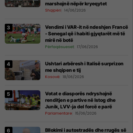
marshojnë nëpër kryeqytet
Shqipëri
14/06/2026
Vendimi i VAR-it në ndeshjen Francë
- Senegal që i habiti gjyqtarët më të
mirë në botë
Përfaqësueset
17/06/2026
Ushtari arbëresh i Italisë surprizon
me shqipen e tij
Kosovë
18/06/2026
Votat e diasporës ndryshojnë
renditjen e partive në Istog dhe
Junik, LVV-ja del forcë e parë
Parlamentare
15/06/2026
Bllokimi i autostradës dhe rrugës së