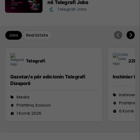
në Telegrafi Jobs
Telegrafi Jobs
Jobs
Real Estate
Telegrafi
22IN
Gazetar/e për edicionin Telegrafi
Inxhinier i 
Diasporë
Inxhinieri
Media
Prishtinë
Prishtina, Kosovo
6 Korrik 2
1 Korrik 2026