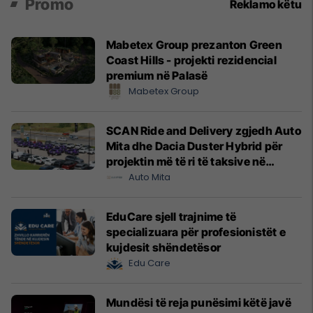
Promo
Reklamo këtu
Mabetex Group prezanton Green
Coast Hills - projekti rezidencial
premium në Palasë
Mabetex Group
SCAN Ride and Delivery zgjedh Auto
Mita dhe Dacia Duster Hybrid për
projektin më të ri të taksive në
Prishtinë
Auto Mita
EduCare sjell trajnime të
specializuara për profesionistët e
kujdesit shëndetësor
Edu Care
Mundësi të reja punësimi këtë javë