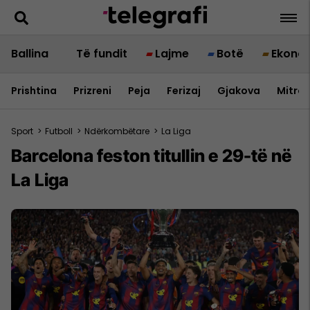
Ballina
Të fundit
Lajme
Botë
Ekono
Prishtina
Prizreni
Peja
Ferizaj
Gjakova
Mitrov
Sport
>
Futboll
>
Ndërkombëtare
>
La Liga
Barcelona feston titullin e 29-të në
La Liga