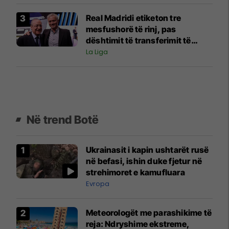
Real Madridi etiketon tre
mesfushorë të rinj, pas
dështimit të transferimit të
Rodrit
La Liga
Në trend Botë
Ukrainasit i kapin ushtarët rusë
në befasi, ishin duke fjetur në
strehimoret e kamufluara
Evropa
Meteorologët me parashikime të
reja: Ndryshime ekstreme,