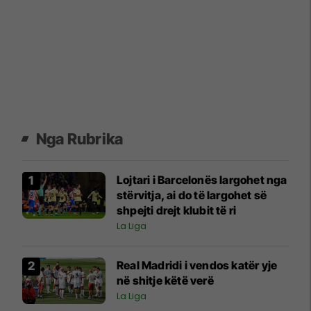
Nga Rubrika
Lojtari i Barcelonës largohet nga
stërvitja, ai do të largohet së
shpejti drejt klubit të ri
La Liga
Real Madridi i vendos katër yje
në shitje këtë verë
La Liga