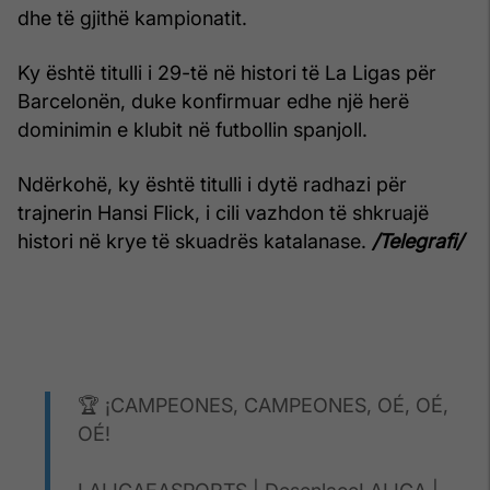
dhe të gjithë kampionatit.
Ky është titulli i 29-të në histori të La Ligas për
Barcelonën, duke konfirmuar edhe një herë
dominimin e klubit në futbollin spanjoll.
Ndërkohë, ky është titulli i dytë radhazi për
trajnerin Hansi Flick, i cili vazhdon të shkruajë
histori në krye të skuadrës katalanase.
/Telegrafi/
🏆 ¡CAMPEONES, CAMPEONES, OÉ, OÉ,
OÉ!