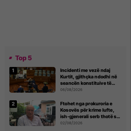
Top 5
Incidenti me vezë ndaj
Kurtit, gjithçka ndodhi në
seancën konstituive të
Kuvendit
06/08/2026
Ftohet nga prokuroria e
Kosovës për krime lufte,
ish-gjenerali serb thotë se
dikush e tradhtoi në
02/08/2026
Beograd