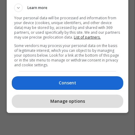
Learn more
Your personal data will be processed and information from
Barcelona
La Liga
your device (cookies, unique identifiers, and other device
data) may be stored by, accessed by and shared with 369
partners, or used specifically by this site. We and our partners
may use precise geolocation data.
List of partners.
Some vendors may process your personal data on the basis
of legitimate interest, which you can object to by managing
your options below. Look for a link at the bottom of this page
or in the site menu to manage or withdraw consent in privacy
and cookie settings.
Consent
Manage options