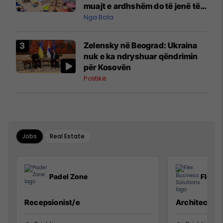
muajt e ardhshëm do të jenë të
pazakontë
Nga Bota
Zelensky në Beograd: Ukraina
nuk e ka ndryshuar qëndrimin
për Kosovën
Politikë
Jobs
Real Estate
Padel Zone
Flex B
Recepsionist/e
Architect