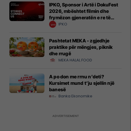
IPKO, Sponsor i Artë i DokuFest
2026, mbështet filmin dhe
frymëzon gjeneratën e re të
krijuesve
IPKO
Pashtetat MEKA - zgjedhje
praktike për mëngjes, piknik
dhe rrugë
MEKA HALAL FOOD
A po don me rrnu n’deti?
Kursimet mund t’ju sjellin një
banesë
Banka Ekonomike