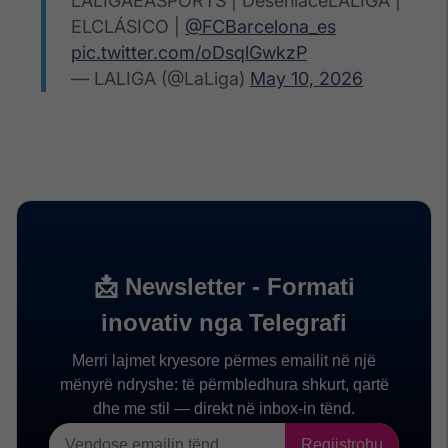
LALIGAEASPORTS | DesenlaceLALIGA |
ELCLÁSICO |
@FCBarcelona_es
pic.twitter.com/oDsqlGwkzP
— LALIGA (@LaLiga)
May 10, 2026