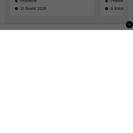
Prishtine
Prishtinë
31 Gusht 2026
6 Shtator 2
×