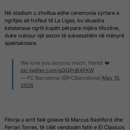
Në stadium u zhvillua edhe ceremonia zyrtare e
ngritjes së trofeut të La Ligas, ku skuadra
katalanase ngriti kupën përpara mijëra tifozëve,
duke vulosur një sezon të suksesshëm në mënyrë
spektakolare.
We love you sooooo much, Hansi! ❤️
pic.twitter.com/gQQPnBXFKW
— FC Barcelona (@FCBarcelona)
May 10,
2026
Fitorja u arrit falë golave të Marcus Rashford dhe
Ferran Torres, të cilët vendosën fatin e El Clasicos