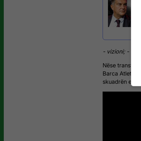
- vizioni;
- rez
Nëse transfero
Barca Atletic 
skuadrën e par