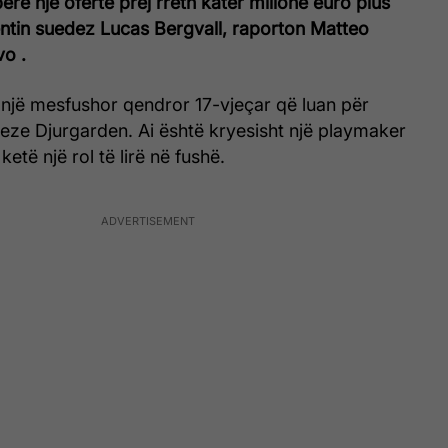
rë një ofertë prej rreth katër milionë euro plus
entin suedez Lucas Bergvall, raporton Matteo
vo .
 një mesfushor qendror 17-vjeçar që luan për
ze Djurgarden. Ai është kryesisht një playmaker
ketë një rol të lirë në fushë.