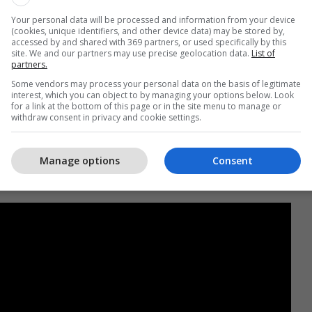
Zbulohet i gjithë skenari: Si do
Your personal data will be processed and information from your device
ta shkatërronte La Ligën kalimi i
(cookies, unique identifiers, and other device data) may be stored by,
accessed by and shared with 369 partners, or used specifically by this
Real Madridit dhe Barcelonës
site. We and our partners may use precise geolocation data.
List of
partners.
në Superligën Evropiane
Some vendors may process your personal data on the basis of legitimate
interest, which you can object to by managing your options below. Look
for a link at the bottom of this page or in the site menu to manage or
istencë ndaj presionit.
withdraw consent in privacy and cookie settings.
het, Bergvall ka shumë të ngjarë t'i bashkohet
Manage options
Consent
me një potencial për të fituar promovim në
ë. /
Telegrafi
/