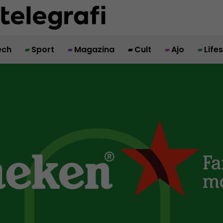
ech
Sport
Magazina
Cult
Ajo
Life