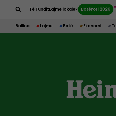
Të Fundit
Lajme lokale
Botërori 2026
Ballina
Lajme
Botë
Ekonomi
T