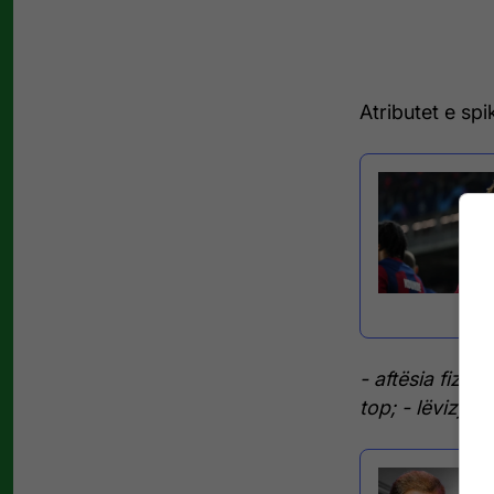
Atributet e spi
- aftësia fizike;
top;
- lëvizjet 