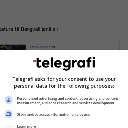
katura të Bergvall janë si:
Një kërkesë e Atletico Madridit
e bën edhe më të vështirë
kalimin e Joao Felix te
Telegrafi asks for your consent to use your
Barcelona
personal data for the following purposes:
- prekja e parë;
- aftësi teknike dhe lëvizja me
Personalised advertising and content, advertising and content
measurement, audience research and services development
pa top;
Store and/or access information on a device
Learn more