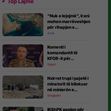
Top Lajme
“Nuk e lejojmë”, Irani
mohon marrëveshjen
për rihapjen e
Ngushticës së
Azia
Hormuzit
Komenti i
komandantit të
KFOR-it për
xhandarmërinë: Të
Siguri
shmanget dyfishimi i
përpjekjeve
Nxirret trupi i pajetë i
minatorit të bllokuar
në minierën e
Bulqizës
Shqipëri
IKShPK apelon për