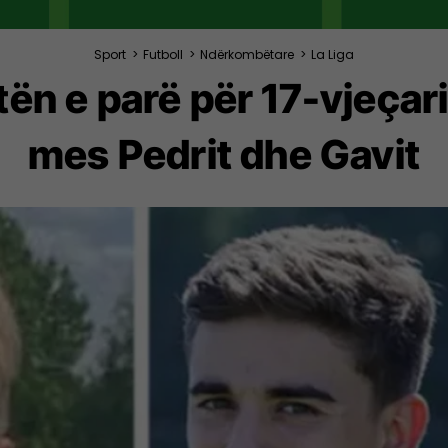
Sport
>
Futboll
>
Ndërkombëtare
>
La Liga
ën e parë për 17-vjeçar
mes Pedrit dhe Gavit