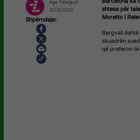
Barcelona ka bë
Nga
Telegrafi
shtesa për tal
25/12/2023
Moretto i Rele
Bergvall është
skuadrën suede
që preferon të 