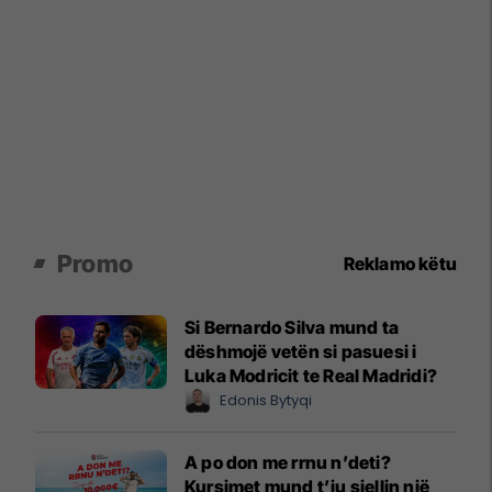
Promo
Reklamo këtu
Si Bernardo Silva mund ta
dëshmojë vetën si pasuesi i
Luka Modricit te Real Madridi?
Edonis Bytyqi
A po don me rrnu n’deti?
Kursimet mund t’ju sjellin një