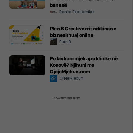
banesë
Banka Ekonomike
Plan B Creative rrit ndikimin e
biznesit tuaj online
Plan B
Po kërkoni mjek apo klinikë në
Kosovë? Njihuni me
GjejeMjekun.com
GjejeMjekun