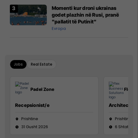
Momenti kur droni ukrainas
godet plazhin në Rusi, pranë
"pallatit të Putinit"
Evropa
Jobs
Real Estate
Padel Zone
Flex B
Recepsionist/e
Architect
Prishtine
Prishtinë
31 Gusht 2026
6 Shtator 2