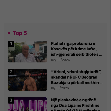
Top 5
Ftohet nga prokuroria e
Kosovës për krime lufte,
ish-gjenerali serb thotë se
dikush e tradhtoi në
02/08/2026
Beograd
“Vrisni, vrisni shqiptarët”,
skandal në UFC Beograd:
Buzukja u përball me thirrje
anti-shqiptare nga
01/08/2026
tribunat
Një pleskavicë e ngrënë
nga Dua Lipa në Prishtinë
në orën 04:28 të mëngjesit