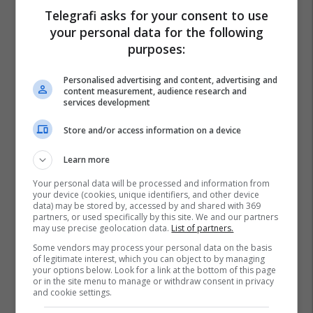
Telegrafi asks for your consent to use
your personal data for the following
purposes:
Personalised advertising and content, advertising and
content measurement, audience research and
services development
Store and/or access information on a device
Learn more
Your personal data will be processed and information from
your device (cookies, unique identifiers, and other device
data) may be stored by, accessed by and shared with 369
partners, or used specifically by this site. We and our partners
may use precise geolocation data.
List of partners.
Some vendors may process your personal data on the basis
of legitimate interest, which you can object to by managing
your options below. Look for a link at the bottom of this page
or in the site menu to manage or withdraw consent in privacy
Diego Simeone
Vladimir Weiss
Atletico Madrid
and cookie settings.
Slovan Bratislava
Liga E Kampionëve