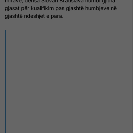
mirave, derisa Slovan Bratislava humbi gjitha
gjasat për kualifikim pas gjashtë humbjeve në
gjashtë ndeshjet e para.