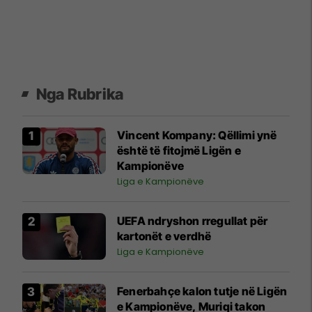
Nga Rubrika
Vincent Kompany: Qëllimi ynë
është të fitojmë Ligën e
Kampionëve
Liga e Kampionëve
UEFA ndryshon rregullat për
kartonët e verdhë
Liga e Kampionëve
Fenerbahçe kalon tutje në Ligën
e Kampionëve, Muriqi takon