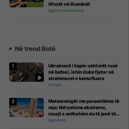
tifozët në Stamboll
Liga e Kampionëve
Në trend Botë
Ukrainasit i kapin ushtarët rusë
në befasi, ishin duke fjetur në
strehimoret e kamufluara
Evropa
Meteorologët me parashikime të
reja: Ndryshime ekstreme,
muajt e ardhshëm do të jenë të
pazakontë
Nga Bota