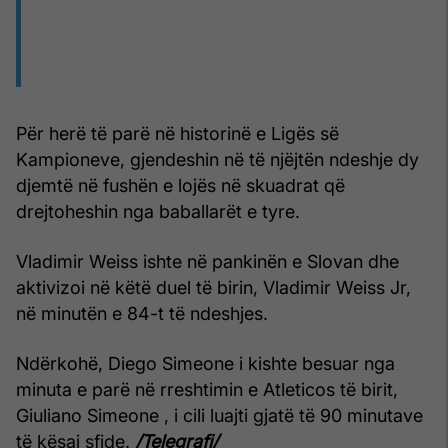
Për herë të parë në historinë e Ligës së
Kampioneve, gjendeshin në të njëjtën ndeshje dy
djemtë në fushën e lojës në skuadrat që
drejtoheshin nga baballarët e tyre.
Vladimir Weiss ishte në pankinën e Slovan dhe
aktivizoi në këtë duel të birin, Vladimir Weiss Jr,
në minutën e 84-t të ndeshjes.
Ndërkohë, Diego Simeone i kishte besuar nga
minuta e parë në rreshtimin e Atleticos të birit,
Giuliano Simeone , i cili luajti gjatë të 90 minutave
të kësaj sfide.
/Telegrafi/