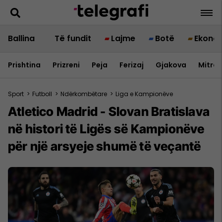
Ballina
Të fundit
Lajme
Botë
Ekono
Prishtina
Prizreni
Peja
Ferizaj
Gjakova
Mitrov
Sport
>
Futboll
>
Ndërkombëtare
>
Liga e Kampionëve
Atletico Madrid - Slovan Bratislava
në histori të Ligës së Kampionëve
për një arsyeje shumë të veçantë