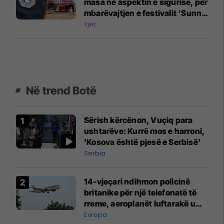
masa në aspektin e sigurisë, për
mbarëvajtjen e festivalit ‘Sunny
Hill-2026’
Yjet
Në trend Botë
Sërish kërcënon, Vuçiq para
ushtarëve: Kurrë mos e harroni,
'Kosova është pjesë e Serbisë'
Serbia
14-vjeçari ndihmon policinë
britanike për një telefonatë të
rreme, aeroplanët luftarakë u
ngritën në ajër për të
Evropa