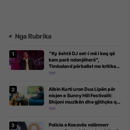
Nga Rubrika
“Ky është DJ set-i më i keq që
kam parë ndonjëherë”,
Timbaland përballet me kritika
për performancat në festivalet
Yjet
evropiane
Albin Kurti uron Dua Lipën për
nisjen e Sunny Hill Festivalit:
Shijoni muzikën dhe gjithçka që
ofrojnë Prishtina e Kosova
Yjet
Policia e Kosovës ndërmerr