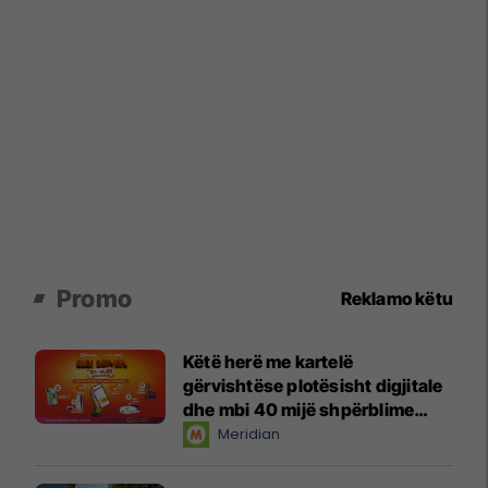
Promo
Reklamo këtu
Këtë herë me kartelë
gërvishtëse plotësisht digjitale
dhe mbi 40 mijë shpërblime
instant!
Meridian