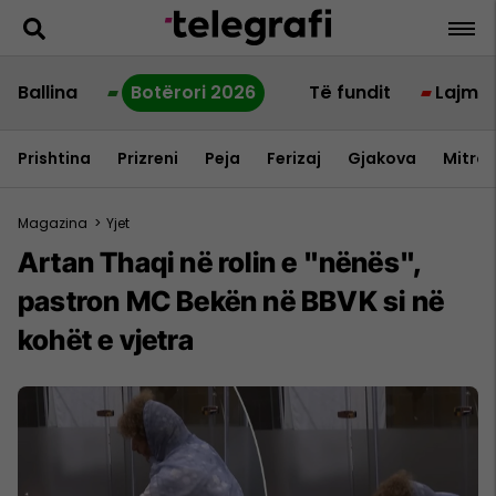
Ballina
Botërori 2026
Të fundit
Lajme
Prishtina
Prizreni
Peja
Ferizaj
Gjakova
Mitrov
Magazina
>
Yjet
Artan Thaqi në rolin e "nënës",
pastron MC Bekën në BBVK si në
kohët e vjetra