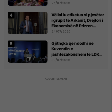
e Prenga
26/07/2026
Vëllai iu etiketua si pjesëtar
i grupit të Arkanit, Drejtori i
Ekonomisë në Prizren
mohon pretendimet
24/07/2026
Gjithçka që ndodhi në
Kuvendin e
jashtëzakonshëm të LDK-
së
30/07/2026