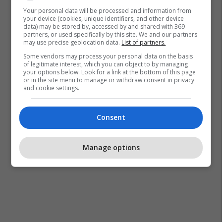
Your personal data will be processed and information from
your device (cookies, unique identifiers, and other device
Mc Beka
Big Brother Vip Kosova
Artan Thaçi
data) may be stored by, accessed by and shared with 369
partners, or used specifically by this site. We and our partners
may use precise geolocation data.
List of partners.
Some vendors may process your personal data on the basis
of legitimate interest, which you can object to by managing
your options below. Look for a link at the bottom of this page
or in the site menu to manage or withdraw consent in privacy
and cookie settings.
Consent
Manage options