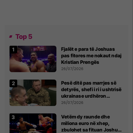
Top 5
Fjalët e para të Joshuas
pas fitores me nokaut ndaj
Kristian Prengës
26/07/2026
Pesë ditë pas marrjes së
detyrës, shefi i ri i ushtrisë
ukrainase urdhëron
kontroll të madh
26/07/2026
Vetëm dy raunde dhe
miliona euro në xhep,
zbulohet sa fituan Joshua