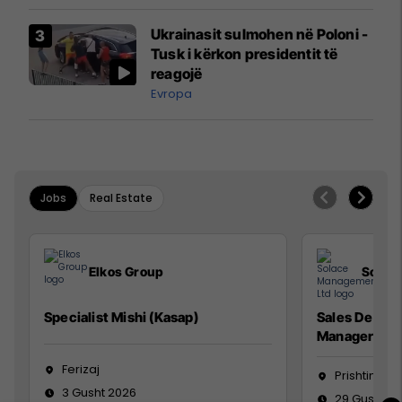
interceptuar fluturaken e Qatar
Airways që po shkonte drejt
Ukrainasit sulmohen në Poloni -
Mançesterit
Tusk i kërkon presidentit të
reagojë
Evropa
Jobs
Real Estate
Elkos Group
Solac
Specialist Mishi (Kasap)
Sales Devel
Manager
Ferizaj
Prishtinë
3 Gusht 2026
29 Gusht 2