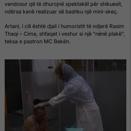
vendosur që të dhurojnë spektakël për shikuesit,
ndërsa kanë realizuar së bashku një mini-skeç.
Artani, i cili është djali i humoristit të ndjerë Rasim
Thaqi – Cima, shfaqet i veshur si një “nënë plakë”,
teksa e pastron MC Bekën.