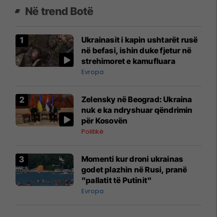
Në trend Botë
Ukrainasit i kapin ushtarët rusë
në befasi, ishin duke fjetur në
strehimoret e kamufluara
Evropa
Zelensky në Beograd: Ukraina
nuk e ka ndryshuar qëndrimin
për Kosovën
Politikë
Momenti kur droni ukrainas
godet plazhin në Rusi, pranë
"pallatit të Putinit"
Evropa