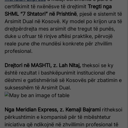
certifikimit të nxënësve të drejtimit
Tregti nga
SHML “7 Shtatori” në Prishtinë
, pjesë e sistemit të
Arsimit Dual në Kosovë. Ky model po krijon ura të
drejtpërdrejta mes arsimit dhe tregut të punës,
duke u ofruar të rinjve aftësi praktike, përvojë
reale pune dhe mundësi konkrete për zhvillim
profesional.
Drejtori në MASHTI, z. Lah Nitaj,
theksoi se ky
është rezultat i bashkëpunimit institucional dhe
dëshmi e gatishmërisë së Kosovës për zbatimin e
suksesshëm të Arsimit Dual.
Nga Meridian Express, z. Kemajl Bajrami
ritheksoi
përkushtimin e kompanisë për të mbështetur
iniciativa që ndikojnë në zhvillimin profesional të