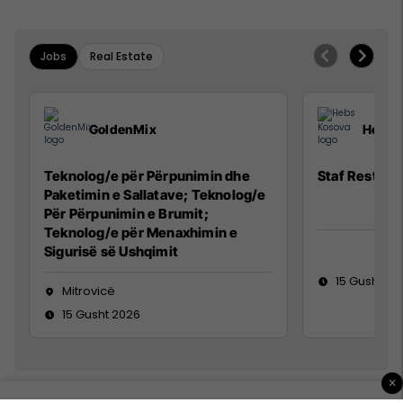
Jobs
Real Estate
GoldenMix
Hebs 
Teknolog/e për Përpunimin dhe
Staf Restora
Paketimin e Sallatave; Teknolog/e
Për Përpunimin e Brumit;
Teknolog/e për Menaxhimin e
Sigurisë së Ushqimit
15 Gusht 20
Mitrovicë
15 Gusht 2026
×