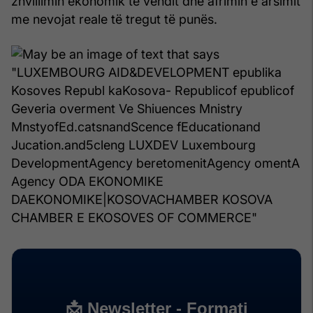
zhvillimin ekonomik të vendit dhe afrimin e arsimit
me nevojat reale të tregut të punës.