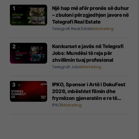
Një hap më afër pronës së duhur
– zbuloni përzgjedhjen javore në
Telegrafi Real Estate
Telegrafi Real Estate
Marketing
Konkurset e javës në Telegrafi
Jobs: Mundësi të reja për
zhvillimin tuaj profesional
Telegrafi Jobs
Marketing
IPKO, Sponsor i Artë i DokuFest
2026, mbështet filmin dhe
frymëzon gjeneratën e re të
krijuesve
IPKO
Marketing