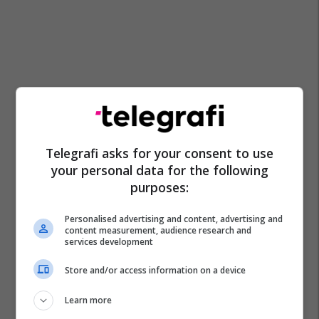
Telegrafi asks for your consent to use
Arsimi Dual
Meridian Express
Zhvillim Profesional
your personal data for the following
Pr Artikuj
purposes:
Personalised advertising and content, advertising and
content measurement, audience research and
services development
Store and/or access information on a device
Learn more