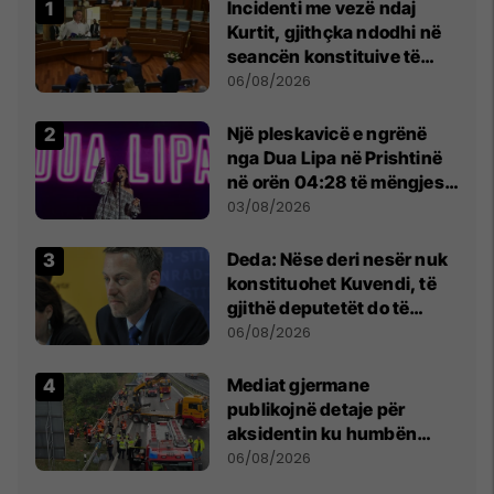
Incidenti me vezë ndaj
Kurtit, gjithçka ndodhi në
seancën konstituive të
Kuvendit
06/08/2026
Një pleskavicë e ngrënë
nga Dua Lipa në Prishtinë
në orën 04:28 të mëngjesit
- dhe bota digjitale serbe
03/08/2026
shpall gjendjen e luftës
Deda: Nëse deri nesër nuk
konstituohet Kuvendi, të
gjithë deputetët do të
bëjnë shkelje të rëndë
06/08/2026
kushtetuese
Mediat gjermane
publikojnë detaje për
aksidentin ku humbën
jetën tre mërgimtarë nga
06/08/2026
Komogllava e Ferizajt