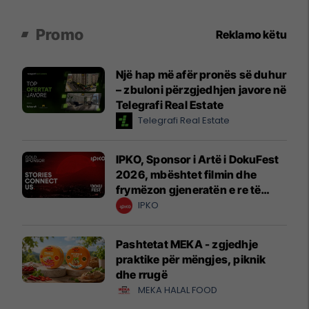
Promo
Reklamo këtu
Një hap më afër pronës së duhur
– zbuloni përzgjedhjen javore në
Telegrafi Real Estate
Telegrafi Real Estate
IPKO, Sponsor i Artë i DokuFest
2026, mbështet filmin dhe
frymëzon gjeneratën e re të
krijuesve
IPKO
Pashtetat MEKA - zgjedhje
praktike për mëngjes, piknik
dhe rrugë
MEKA HALAL FOOD