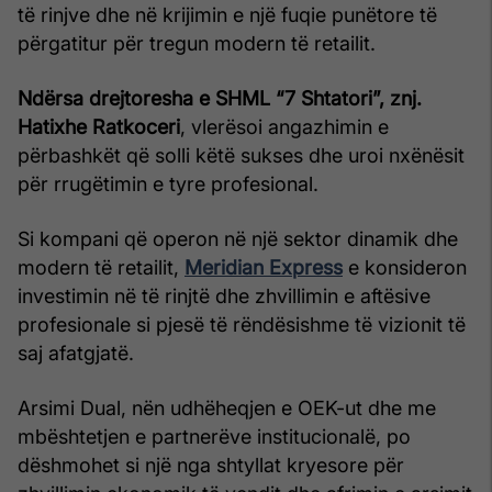
të rinjve dhe në krijimin e një fuqie punëtore të
përgatitur për tregun modern të retailit.
Ndërsa drejtoresha e SHML “7 Shtatori”, znj.
Hatixhe Ratkoceri
, vlerësoi angazhimin e
përbashkët që solli këtë sukses dhe uroi nxënësit
për rrugëtimin e tyre profesional.
Si kompani që operon në një sektor dinamik dhe
modern të retailit,
Meridian Express
e konsideron
investimin në të rinjtë dhe zhvillimin e aftësive
profesionale si pjesë të rëndësishme të vizionit të
saj afatgjatë.
Arsimi Dual, nën udhëheqjen e OEK-ut dhe me
mbështetjen e partnerëve institucionalë, po
dëshmohet si një nga shtyllat kryesore për