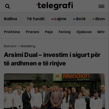
Ballina
Të fundit
Lajme
Botë
Ekono
Prishtina
Prizreni
Peja
Ferizaj
Gjakova
Mitrov
Ekonomi
>
Marketing
Arsimi Dual – investim i sigurt për
të ardhmen e të rinjve