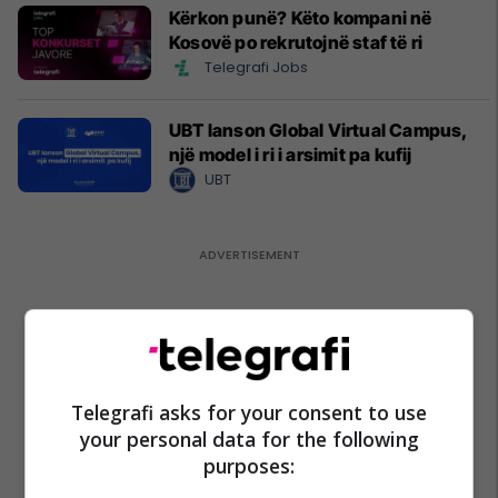
Kërkon punë? Këto kompani në
Kosovë po rekrutojnë staf të ri
Telegrafi Jobs
UBT lanson Global Virtual Campus,
një model i ri i arsimit pa kufij
UBT
Telegrafi asks for your consent to use
your personal data for the following
purposes: