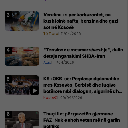
Vendimi i ri për karburantet, sa
kushtojnë nafta, benzina dhe gazi
sot në Kosovë
Të Tjera
11/04/2026
"Tensione e mosmarrëveshje", dalin
detaje nga takimi SHBA-Iran
Azia
11/04/2026
KS i OKB-së: Përplasje diplomatike
mes Kosovës, Serbisë dhe fuqive
botërore mbi dialogun, sigurinë dhe
UNMIK-un
Kosovë
09/04/2026
Thaçi flet për gazetën gjermane
FAZ: Nuk e shoh veten më në garën
politike