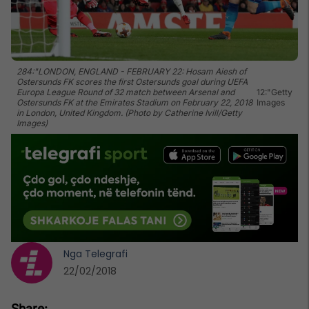
284:"LONDON, ENGLAND - FEBRUARY 22: Hosam Aiesh of
Ostersunds FK scores the first Ostersunds goal during UEFA
Europa League Round of 32 match between Arsenal and
12:"Getty
Ostersunds FK at the Emirates Stadium on February 22, 2018
Images
in London, United Kingdom. (Photo by Catherine Ivill/Getty
Images)
Nga
Telegrafi
22/02/2018