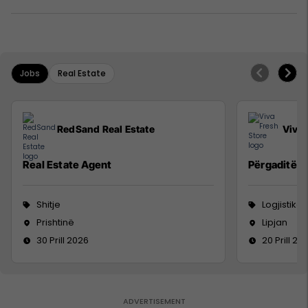
Jobs
Real Estate
RedSand Real Estate
Viva 
Real Estate Agent
Përgaditës 
Shitje
Logjistikë
Prishtinë
Lipjan
30 Prill 2026
20 Prill 20