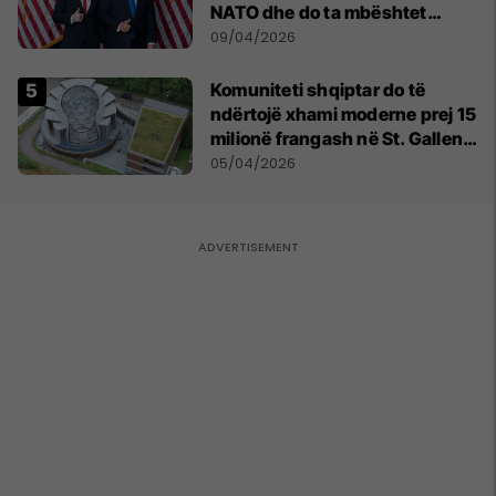
NATO dhe do ta mbështet
Izraelin në një luftë të
09/04/2026
mundshme me Turqinë në Siri
Komuniteti shqiptar do të
ndërtojë xhami moderne prej 15
milionë frangash në St. Gallen
të Zvicrës
05/04/2026