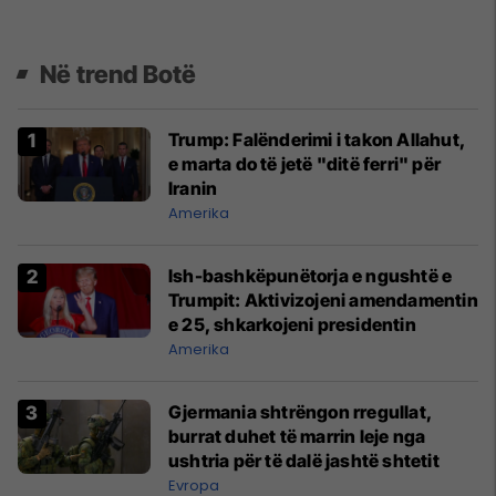
Në trend Botë
Trump: Falënderimi i takon Allahut,
e marta do të jetë "ditë ferri" për
Iranin
Amerika
Ish-bashkëpunëtorja e ngushtë e
Trumpit: Aktivizojeni amendamentin
e 25, shkarkojeni presidentin
Amerika
Gjermania shtrëngon rregullat,
burrat duhet të marrin leje nga
ushtria për të dalë jashtë shtetit
Evropa