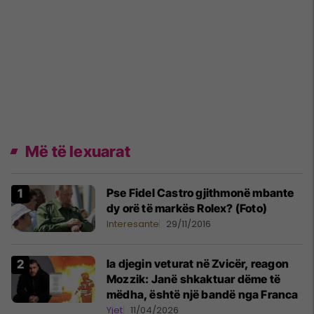
Më të lexuarat
Pse Fidel Castro gjithmonë mbante
dy orë të markës Rolex? (Foto)
Interesante
29/11/2016
Ia djegin veturat në Zvicër, reagon
Mozzik: Janë shkaktuar dëme të
mëdha, është një bandë nga Franca
Yjet
11/04/2026