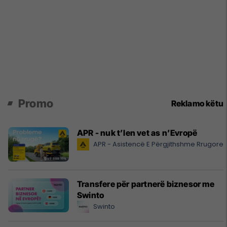
Promo
Reklamo këtu
APR - nuk t’len vet as n’Evropë
APR - Asistencë E Përgjithshme Rrugore
Transfere për partnerë biznesor me
Swinto
Swinto