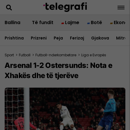
Ballina
Të fundit
Lajme
Botë
Ekono
Prishtina
Prizreni
Peja
Ferizaj
Gjakova
Mitrov
Sport
>
Futboll
>
Futboll-nderkombetare
>
Liga e Evropës
Arsenal 1-2 Ostersunds: Nota e
Xhakës dhe të tjerëve