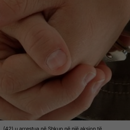
. (42) u arrestua në Shkup në një aksion të