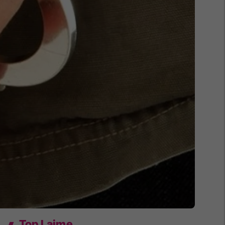
Top Lajme