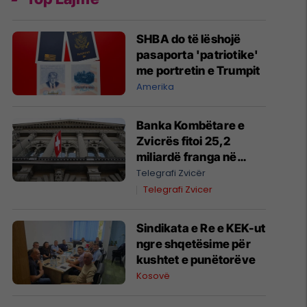
SHBA do të lëshojë
pasaporta 'patriotike'
me portretin e Trumpit
Amerika
Banka Kombëtare e
Zvicrës fitoi 25,2
miliardë franga në
gjashtëmujorin e parë
Telegrafi Zvicër
të vitit 2026
Telegrafi Zvicer
Sindikata e Re e KEK-ut
ngre shqetësime për
kushtet e punëtorëve
Kosovë