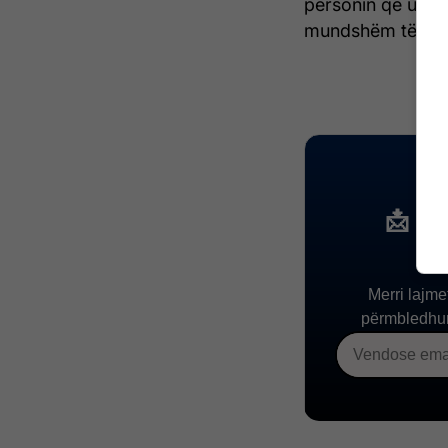
personin që urdh
mundshëm të të d