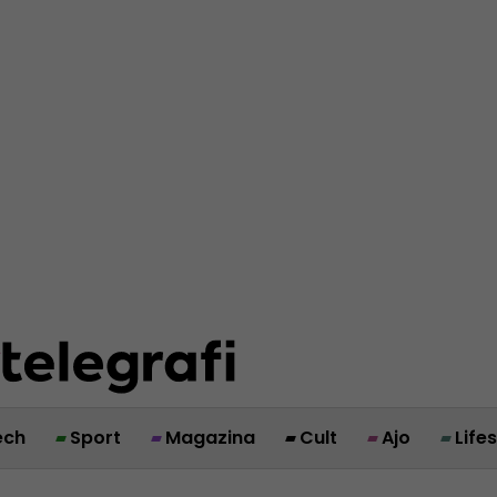
ech
Sport
Magazina
Cult
Ajo
Life