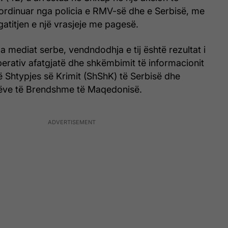
ordinuar nga policia e RMV-së dhe e Serbisë, me
atitjen e një vrasjeje me pagesë.
a mediat serbe, vendndodhja e tij është rezultat i
erativ afatgjatë dhe shkëmbimit të informacionit
ë Shtypjes së Krimit (ShShK) të Serbisë dhe
nëve të Brendshme të Maqedonisë.