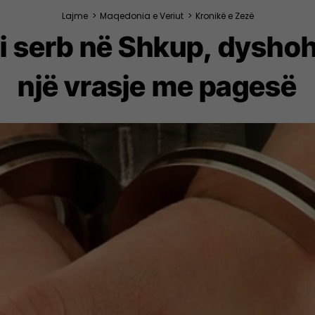
Lajme
>
Maqedonia e Veriut
>
Kronikë e Zezë
i serb në Shkup, dyshohe
një vrasje me pagesë