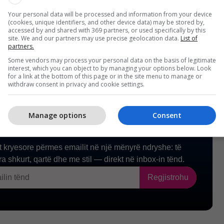
ëroi sulmin, motivet dhe bashkëpunëtorët e
Your personal data will be processed and information from your device
yshuarit.
(cookies, unique identifiers, and other device data) may be stored by,
accessed by and shared with 369 partners, or used specifically by this
site. We and our partners may use precise geolocation data.
List of
partners.
Some vendors may process your personal data on the basis of legitimate
interest, which you can object to by managing your options below. Look
for a link at the bottom of this page or in the site menu to manage or
withdraw consent in privacy and cookie settings.
Manage options
Consent