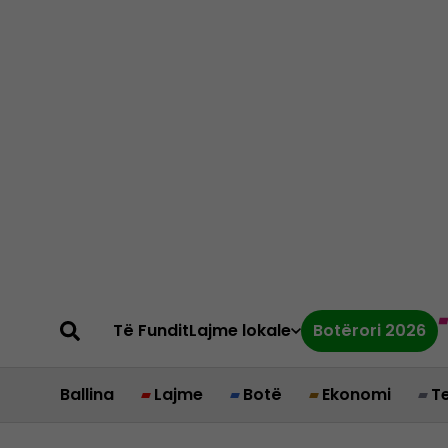
Të Fundit
Lajme lokale
Botërori 2026
Ballina
Lajme
Botë
Ekonomi
T