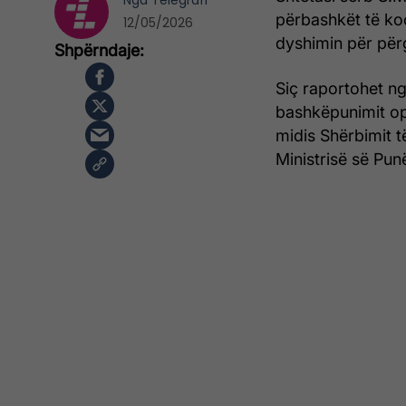
Nga
Telegrafi
përbashkët të ko
12/05/2026
dyshimin për përg
Siç raportohet ng
bashkëpunimit op
midis Shërbimit t
Ministrisë së Pu