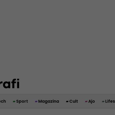
ech
Sport
Magazina
Cult
Ajo
Life