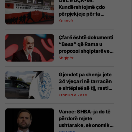
OVL e UÇK-së:
Kundërshtojmë çdo
përpjekjeje për ta
mbajtur Kosovën peng
Kosovë
të llogarive partiake të
Albin Kurtit
Çfarë është dokumenti
“Besa” që Rama u
propozoi shqiptarëve?
Kryeministri e
Shqipëri
shpjegon me katër fjalë
Gjendet pa shenja jete
34 vjeçari në tarracën
e shtëpisë së tij, rasti
po hetohet
Kronika e Zezë
Vance: SHBA-ja do të
përdorë mjete
ushtarake, ekonomike