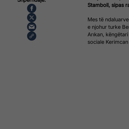
Stamboll, sipas r
Mes të ndaluarve
e njohur turke Be
Arıkan, këngëtari
sociale Kerimca