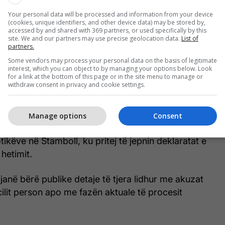
n, Kerimcan Durmaz, Kenan Doğulu, Beren Saat,
ı, Berdan Mardini, Reyhan Küçükyegen, Ozan
Your personal data will be processed and information from your device
(cookies, unique identifiers, and other device data) may be stored by,
ek, Mehmet Yıldız, Tessy Ramos Correira, Enis
accessed by and shared with 369 partners, or used specifically by this
site. We and our partners may use precise geolocation data.
List of
n Yorulmazer, Ali Efe Bezci dhe Selin Ciğerci.
partners.
Some vendors may process your personal data on the basis of legitimate
ënshtruan kontrolleve mjekësore
interest, which you can object to by managing your options below. Look
for a link at the bottom of this page or in the site menu to manage or
withdraw consent in privacy and cookie settings.
dyshuarit u dërguan për kontrolle mjekësore, një
de në proceset e zbatimit të ligjit në Turqi.
Manage options
Consent
sferuan në ambientet e Drejtorisë për Luftimin e
ikëve në Stamboll, ku pritej të jepnin deklaratat e
hetimit.
 janë bërë publike detaje të tjera lidhur me akuzat
cilit person apo me fazën aktuale të procesit