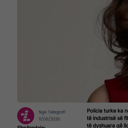
Policia turke ka 
Nga
Telegrafi
të industrisë së 
11/06/2026
të dyshuara që l