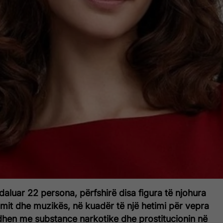
ndaluar 22 persona, përfshirë disa figura të njohura
filmit dhe muzikës, në kuadër të një hetimi për vepra
idhen me substance narkotike dhe prostitucionin në