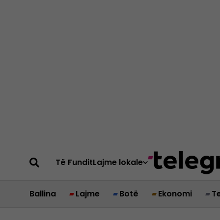
Të Fundit
Lajme lokale
Ballina
Lajme
Botë
Ekonomi
T