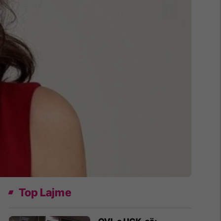
Top Lajme