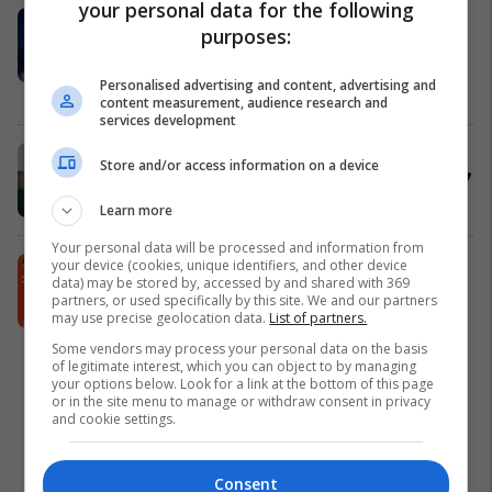
your personal data for the following
Rikthehet në Prishtinë konventa
purposes:
internacionale “Suksesi është
qëllimi yt”
Personalised advertising and content, advertising and
Denis Gafuri
content measurement, audience research and
services development
Banesë për shitje te Rruga C -
Store and/or access information on a device
74.92m² me dy dhoma gjumi #14977
Pro Real Estate
Learn more
Your personal data will be processed and information from
Neptun rikthen DITËT ME FAT,
your device (cookies, unique identifiers, and other device
data) may be stored by, accessed by and shared with 369
zbritje deri në 50%
partners, or used specifically by this site. We and our partners
Neptun
may use precise geolocation data.
List of partners.
Some vendors may process your personal data on the basis
of legitimate interest, which you can object to by managing
your options below. Look for a link at the bottom of this page
or in the site menu to manage or withdraw consent in privacy
and cookie settings.
Consent