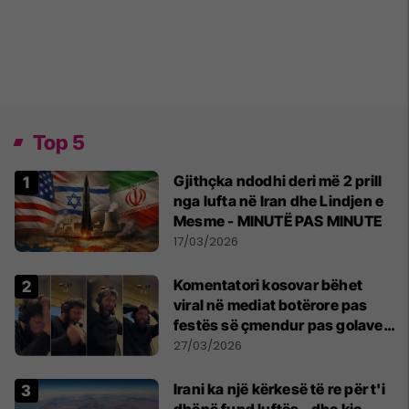
Top 5
Gjithçka ndodhi deri më 2 prill
nga lufta në Iran dhe Lindjen e
Mesme - MINUTË PAS MINUTE
17/03/2026
Komentatori kosovar bëhet
viral në mediat botërore pas
festës së çmendur pas golave
të ‘Dardanëve’
27/03/2026
Irani ka një kërkesë të re për t'i