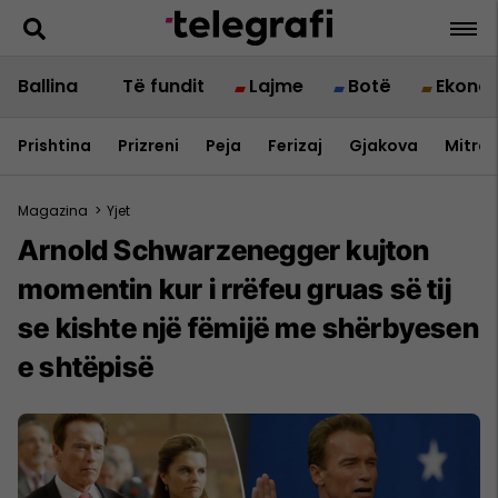
Ballina
Të fundit
Lajme
Botë
Ekono
Prishtina
Prizreni
Peja
Ferizaj
Gjakova
Mitrov
Magazina
>
Yjet
Arnold Schwarzenegger kujton
momentin kur i rrëfeu gruas së tij
se kishte një fëmijë me shërbyesen
e shtëpisë