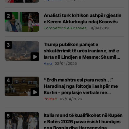
Analisti turk kritikon ashpër gjestin
e Kerem Akturkoglu ndaj Kosovës
Kombëtarja e Kosovës
01/04/2026
Trump publikon pamjet e
shkatërrimit të urës iraniane, më e
larta në Lindjen e Mesme: Shumë
gjëra të tjera do të pasojnë
Azia
02/04/2026
“Erdh mashtruesi para nesh...”
Haradinaj nga foltorja i ashpër me
Kurtin - përplasje verbale me
Gërvallën
Politikë
02/04/2026
Italia mund të kualifikohet në Kupën
e Botës 2026 pavarësisht humbjes
nga Bosnja dhe Hercegovina