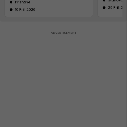
Stanovc, V
Prishtinë
29 Prill 20
10 Prill 2026