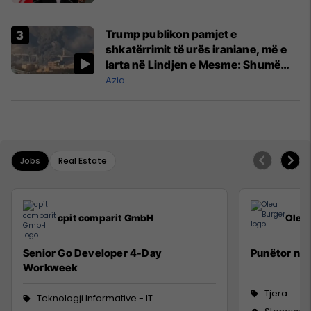
Trump publikon pamjet e
shkatërrimit të urës iraniane, më e
larta në Lindjen e Mesme: Shumë
gjëra të tjera do të pasojnë
Azia
Jobs
Real Estate
cpit comparit GmbH
Olea
Senior Go Developer 4-Day
Punëtor në 
Workweek
Tjera
Teknologji Informative - IT