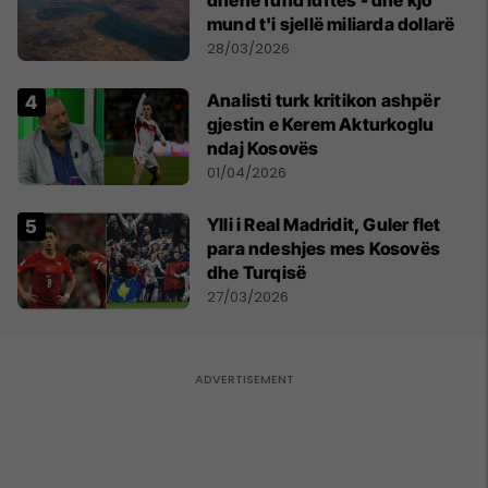
dhënë fund luftës - dhe kjo
mund t'i sjellë miliarda dollarë
28/03/2026
Analisti turk kritikon ashpër
gjestin e Kerem Akturkoglu
ndaj Kosovës
01/04/2026
Ylli i Real Madridit, Guler flet
para ndeshjes mes Kosovës
dhe Turqisë
27/03/2026