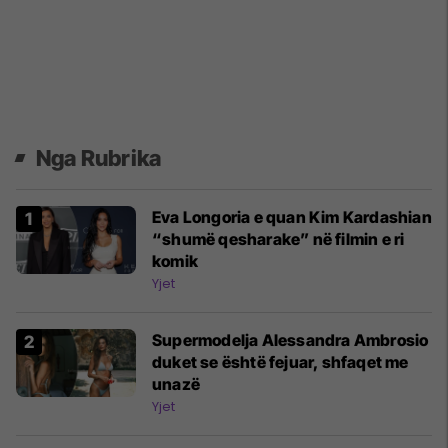
Nga Rubrika
Eva Longoria e quan Kim Kardashian
“shumë qesharake” në filmin e ri
komik
Yjet
Supermodelja Alessandra Ambrosio
duket se është fejuar, shfaqet me
unazë
Yjet