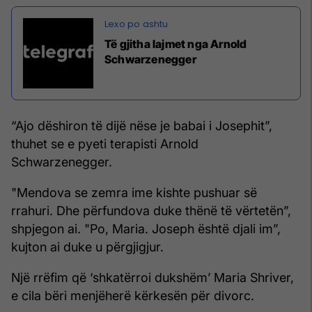
Të gjitha lajmet nga Arnold
Schwarzenegger
“Ajo dëshiron të dijë nëse je babai i Josephit”,
thuhet se e pyeti terapisti Arnold
Schwarzenegger.
"Mendova se zemra ime kishte pushuar së
rrahuri. Dhe përfundova duke thënë të vërtetën”,
shpjegon ai. "Po, Maria. Joseph është djali im”,
kujton ai duke u përgjigjur.
Një rrëfim që ‘shkatërroi dukshëm’ Maria Shriver,
e cila bëri menjëherë kërkesën për divorc.