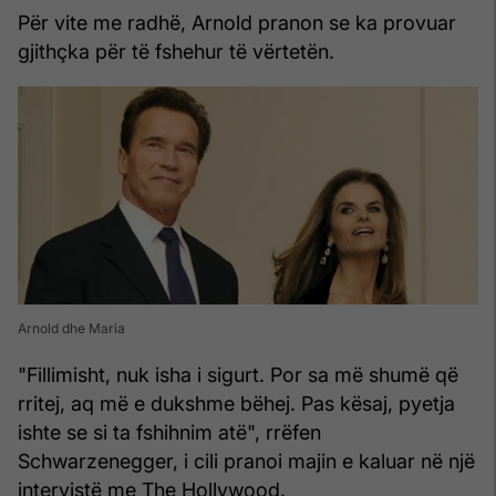
Për vite me radhë, Arnold pranon se ka provuar
gjithçka për të fshehur të vërtetën.
Arnold dhe Maria
"Fillimisht, nuk isha i sigurt. Por sa më shumë që
rritej, aq më e dukshme bëhej. Pas kësaj, pyetja
ishte se si ta fshihnim atë", rrëfen
Schwarzenegger, i cili pranoi majin e kaluar në një
intervistë me The Hollywood.