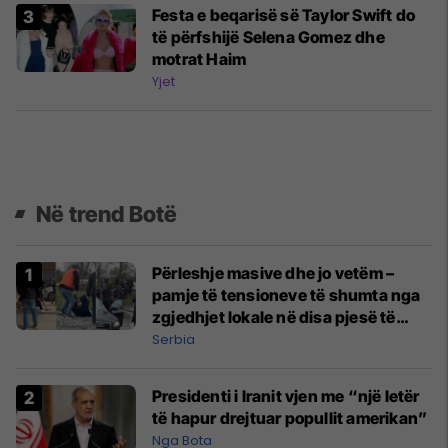
Festa e beqarisë së Taylor Swift do
të përfshijë Selena Gomez dhe
motrat Haim
Yjet
Në trend Botë
Përleshje masive dhe jo vetëm –
pamje të tensioneve të shumta nga
zgjedhjet lokale në disa pjesë të
Serbisë
Serbia
Presidenti i Iranit vjen me “një letër
të hapur drejtuar popullit amerikan”
Nga Bota