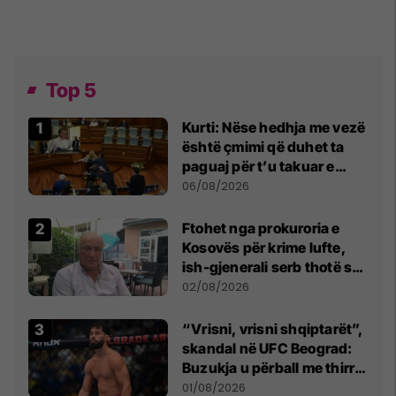
Top 5
Kurti: Nëse hedhja me vezë
është çmimi që duhet ta
paguaj për t’u takuar e
bashkëbiseduar jam i
06/08/2026
lumtur ta bëj këtë
Ftohet nga prokuroria e
Kosovës për krime lufte,
ish-gjenerali serb thotë se
dikush e tradhtoi në
02/08/2026
Beograd
“Vrisni, vrisni shqiptarët”,
skandal në UFC Beograd:
Buzukja u përball me thirrje
anti-shqiptare nga
01/08/2026