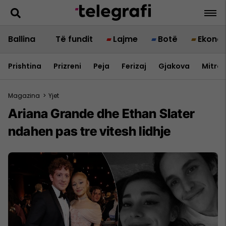
Ballina
Të fundit
Lajme
Botë
Ekono
Prishtina
Prizreni
Peja
Ferizaj
Gjakova
Mitrov
Magazina
>
Yjet
Ariana Grande dhe Ethan Slater
ndahen pas tre vitesh lidhje