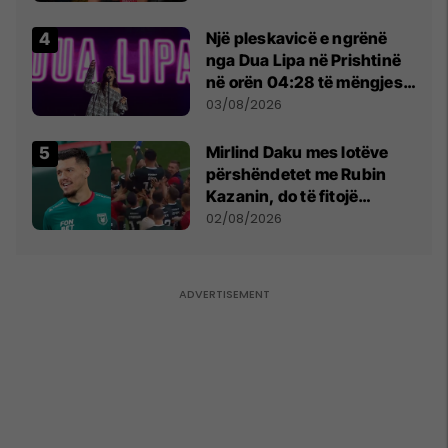
tribunat
Një pleskavicë e ngrënë
nga Dua Lipa në Prishtinë
në orën 04:28 të mëngjesit
- dhe bota digjitale serbe
03/08/2026
shpall gjendjen e luftës
Mirlind Daku mes lotëve
përshëndetet me Rubin
Kazanin, do të fitojë
miliona te Spartak Moska
02/08/2026