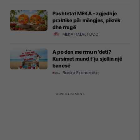
Pashtetat MEKA - zgjedhje
praktike për mëngjes, piknik
dhe rrugë
MEKA HALAL FOOD
A po don me rrnu n’deti?
Kursimet mund t’ju sjellin një
banesë
Banka Ekonomike