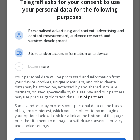
Telegrafi asks for your consent to use
your personal data for the following
purposes:
Personalised advertising and content, advertising and
content measurement, audience research and
services development
Store and/or access information on a device
Learn more
Your personal data will be processed and information from
your device (cookies, unique identifiers, and other device
data) may be stored by, accessed by and shared with 369
partners, or used specifically by this site. We and our partners
may use precise geolocation data.
List of partners.
Some vendors may process your personal data on the basis
of legitimate interest, which you can object to by managing
your options below. Look for a link at the bottom of this page
or in the site menu to manage or withdraw consent in privacy
and cookie settings.