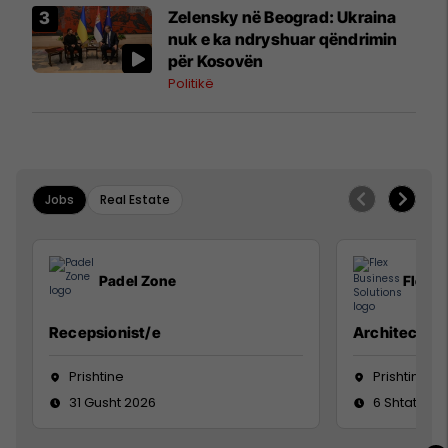
Zelensky në Beograd: Ukraina
nuk e ka ndryshuar qëndrimin
për Kosovën
Politikë
Jobs
Real Estate
Padel Zone
Flex B
Recepsionist/e
Architect
Prishtine
Prishtinë
31 Gusht 2026
6 Shtator 2