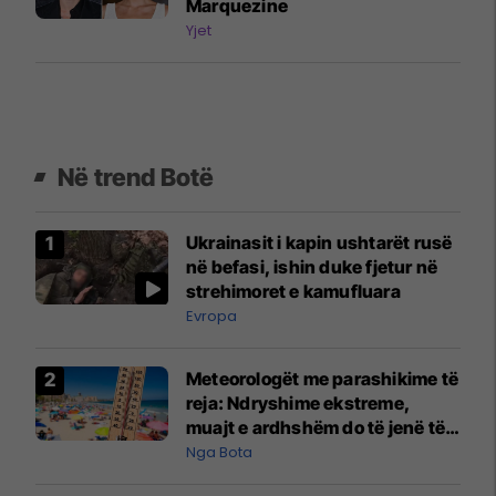
Marquezine
Yjet
Në trend Botë
Ukrainasit i kapin ushtarët rusë
në befasi, ishin duke fjetur në
strehimoret e kamufluara
Evropa
Meteorologët me parashikime të
reja: Ndryshime ekstreme,
muajt e ardhshëm do të jenë të
pazakontë
Nga Bota