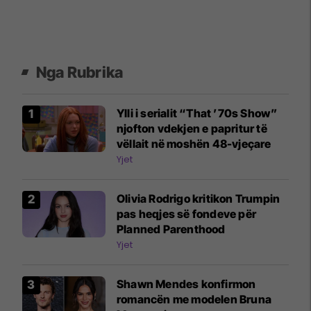
Nga Rubrika
Ylli i serialit “That ’70s Show”
njofton vdekjen e papritur të
vëllait në moshën 48-vjeçare
Yjet
Olivia Rodrigo kritikon Trumpin
pas heqjes së fondeve për
Planned Parenthood
Yjet
Shawn Mendes konfirmon
romancën me modelen Bruna