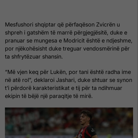
Mesfushori shqiptar që përfaqëson Zvicrën u
shpreh i gatshëm të marrë përgjegjësitë, duke e
pranuar se mungesa e Modricit është e ndjeshme,
por njëkohësisht duke treguar vendosmërinë për
ta shfrytëzuar shansin.
“Më vjen keq për Lukën, por tani është radha ime
në atë rol”, deklaroi Jashari, duke shtuar se synon
t’i përdorë karakteristikat e tij për ta ndihmuar
ekipin të bëjë një paraqitje të mirë.