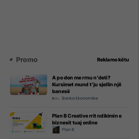
Promo
Reklamo këtu
A po don me rrnu n’deti?
Kursimet mund t’ju sjellin një
banesë
Banka Ekonomike
Plan B Creative rrit ndikimin e
biznesit tuaj online
Plan B