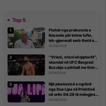
Top 5
Ftohet nga prokuroria e
Kosovës për krime lufte,
ish-gjenerali serb thotë se
dikush e tradhtoi në
02/08/2026
Beograd
“Vrisni, vrisni shqiptarët”,
skandal në UFC Beograd:
Buzukja u përball me thirrje
anti-shqiptare nga
01/08/2026
tribunat
Një pleskavicë e ngrënë
nga Dua Lipa në Prishtinë
në orën 04:28 të mëngjesit
- dhe bota digjitale serbe
03/08/2026
shpall gjendjen e luftës