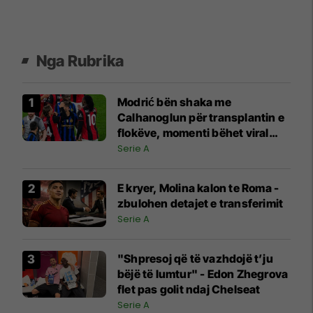
Nga Rubrika
Modrić bën shaka me
Calhanoglun për transplantin e
flokëve, momenti bëhet viral
pas derbit
Serie A
E kryer, Molina kalon te Roma -
zbulohen detajet e transferimit
Serie A
"Shpresoj që të vazhdojë t’ju
bëjë të lumtur" - Edon Zhegrova
flet pas golit ndaj Chelseat
Serie A