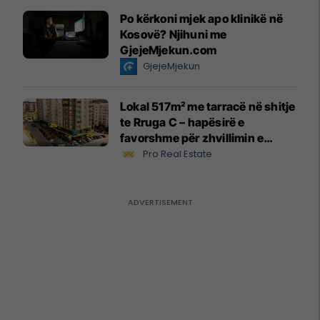
Po kërkoni mjek apo klinikë në
Kosovë? Njihuni me
GjejeMjekun.com
GjejeMjekun
Lokal 517m² me tarracë në shitje
te Rruga C – hapësirë e
favorshme për zhvillimin e
biznesit #15796
Pro Real Estate