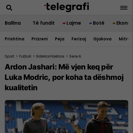
Ballina
Të fundit
Lajme
Botë
Ekono
Prishtina
Prizreni
Peja
Ferizaj
Gjakova
Mitrov
Sport
>
Futboll
>
Ndërkombëtare
>
Serie A
Ardon Jashari: Më vjen keq për
Luka Modric, por koha ta dëshmoj
kualitetin