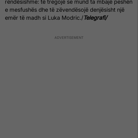
rëndësishme: të tregojë se mund ta mbajë peshën
e mesfushës dhe të zëvendësojë denjësisht një
emër të madh si Luka Modric./
Telegrafi/