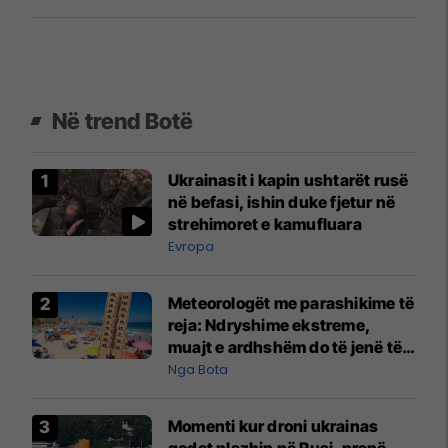
Në trend Botë
Ukrainasit i kapin ushtarët rusë
në befasi, ishin duke fjetur në
strehimoret e kamufluara
Evropa
Meteorologët me parashikime të
reja: Ndryshime ekstreme,
muajt e ardhshëm do të jenë të
pazakontë
Nga Bota
Momenti kur droni ukrainas
godet plazhin në Rusi, pranë