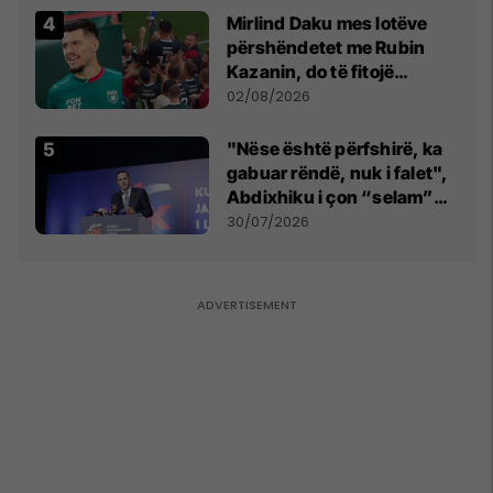
Mirlind Daku mes lotëve
përshëndetet me Rubin
Kazanin, do të fitojë
miliona te Spartak Moska
02/08/2026
"Nëse është përfshirë, ka
gabuar rëndë, nuk i falet",
Abdixhiku i çon “selam”
Përparim Ramës
30/07/2026