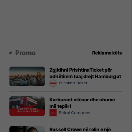
Promo
Reklamo këtu
Zgjidhni PrishtinaTicket për
udhëtimin tuaj drejt Hamburgut
Prishtina Ticket
Karburant cilësor dhe shumë
më tepër!
Petrol Company
Russell Crowe në rolin e një