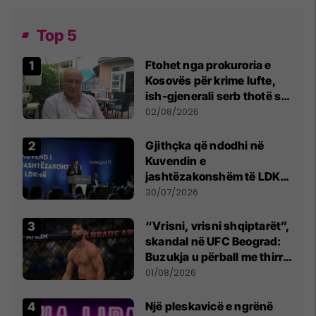
Top 5
Ftohet nga prokuroria e
Kosovës për krime lufte,
ish-gjenerali serb thotë se
dikush e tradhtoi në
02/08/2026
Beograd
Gjithçka që ndodhi në
Kuvendin e
jashtëzakonshëm të LDK-
së
30/07/2026
“Vrisni, vrisni shqiptarët”,
skandal në UFC Beograd:
Buzukja u përball me thirrje
anti-shqiptare nga
01/08/2026
tribunat
Një pleskavicë e ngrënë