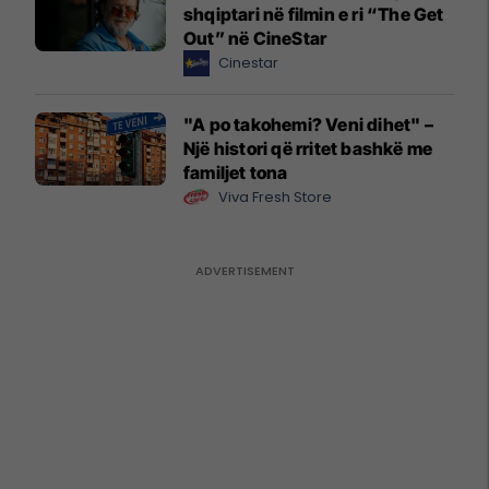
shqiptari në filmin e ri “The Get
Out” në CineStar
Cinestar
"A po takohemi? Veni dihet" –
Një histori që rritet bashkë me
familjet tona
Viva Fresh Store