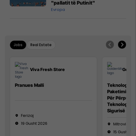
"pallatit të Putinit"
Evropa
Jobs
Real Estate
Viva Fresh Store
Golde
Pranues Malli
Teknolog/e p
Paketimin e 
Për Përpunim
Teknolog/e 
Sigurisë së 
Ferizaj
19 Gusht 2026
Mitrovicë
15 Gusht 20