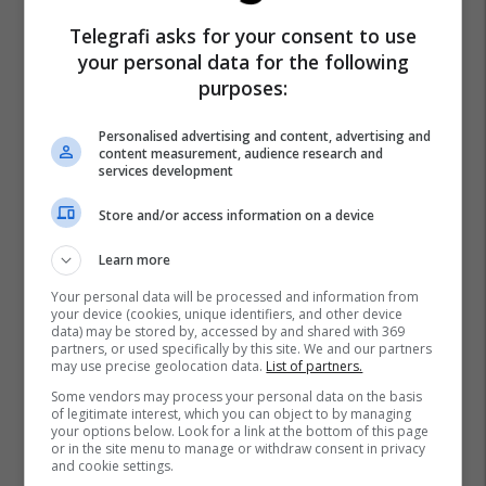
Telegrafi asks for your consent to use
your personal data for the following
purposes:
Personalised advertising and content, advertising and
content measurement, audience research and
services development
Store and/or access information on a device
Learn more
Your personal data will be processed and information from
your device (cookies, unique identifiers, and other device
data) may be stored by, accessed by and shared with 369
partners, or used specifically by this site. We and our partners
may use precise geolocation data.
List of partners.
Arbresha Grabovci-Nixha
Krenare Vokshi Shala
Some vendors may process your personal data on the basis
#hashtag
Rtv Dukagjini
of legitimate interest, which you can object to by managing
your options below. Look for a link at the bottom of this page
or in the site menu to manage or withdraw consent in privacy
and cookie settings.