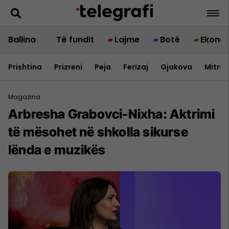
Ballina
Të fundit
Lajme
Botë
Ekono
Prishtina
Prizreni
Peja
Ferizaj
Gjakova
Mitrov
Magazina
Arbresha Grabovci-Nixha: Aktrimi
të mësohet në shkolla sikurse
lënda e muzikës