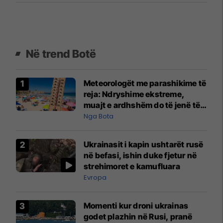
Në trend Botë
Meteorologët me parashikime të
reja: Ndryshime ekstreme,
muajt e ardhshëm do të jenë të
pazakontë
Nga Bota
Ukrainasit i kapin ushtarët rusë
në befasi, ishin duke fjetur në
strehimoret e kamufluara
Evropa
Momenti kur droni ukrainas
godet plazhin në Rusi, pranë