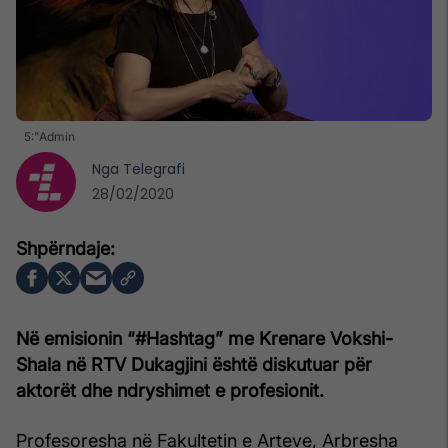
5:"Admin
Nga
Telegrafi
28/02/2020
Në emisionin “#Hashtag” me Krenare Vokshi-
Shala në RTV Dukagjini është diskutuar për
aktorët dhe ndryshimet e profesionit.
Profesoresha në Fakultetin e Arteve, Arbresha