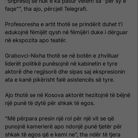
“Shpresoj se nuk e ka pasur vetëm sa “për sy e
faqe””, tha ajo, përcjell Telegrafi.
Profesoresha e artit thotë se prindërit duhet t’i
edukojnë fëmijët qysh në fëmijëri duke i dërguar
në ekspozita apo teatër.
Grabovci-Nixha thotë se në botën e zhvilluar
liderët politikë punësojnë në kabinetin e tyre
aktorë dhe regjisorë dhe sipas saj ekspresionin
ata e kanë pikërisht falë asistencës së tyre.
Ajo thotë se në Kosova aktorët hezitojnë të bëjnë
një punë të dytë për shkak të egos.
“Më përpara presin një rol për një vit se që
punojnë kamerierë apo ndonjë punë tjetër për
shkak të egos që e kemi ne”, tha ndër të tjera