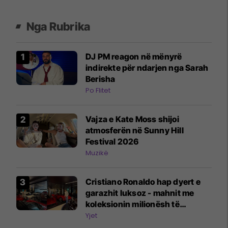
Nga Rubrika
DJ PM reagon në mënyrë
indirekte për ndarjen nga Sarah
Berisha
Po Flitet
Vajza e Kate Moss shijoi
atmosferën në Sunny Hill
Festival 2026
Muzikë
Cristiano Ronaldo hap dyert e
garazhit luksoz - mahnit me
koleksionin milionësh të
veturave
Yjet