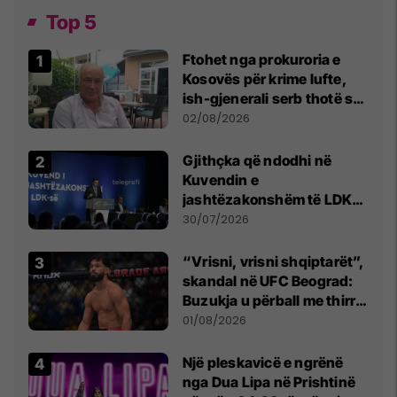
Top 5
Ftohet nga prokuroria e
Kosovës për krime lufte,
ish-gjenerali serb thotë se
dikush e tradhtoi në
02/08/2026
Beograd
Gjithçka që ndodhi në
Kuvendin e
jashtëzakonshëm të LDK-
së
30/07/2026
“Vrisni, vrisni shqiptarët”,
skandal në UFC Beograd:
Buzukja u përball me thirrje
anti-shqiptare nga
01/08/2026
tribunat
Një pleskavicë e ngrënë
nga Dua Lipa në Prishtinë