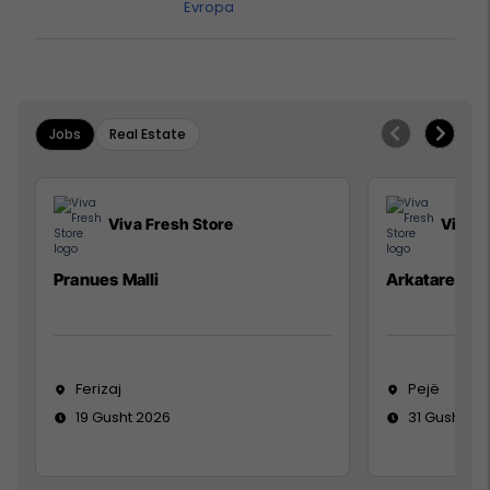
Evropa
Jobs
Real Estate
Viva Fresh Store
Viva F
Pranues Malli
Arkatare
Ferizaj
Pejë
19 Gusht 2026
31 Gusht 20