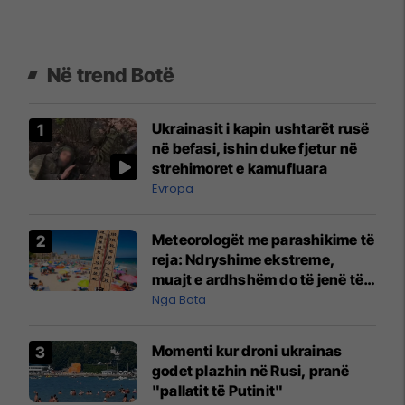
Në trend Botë
Ukrainasit i kapin ushtarët rusë
në befasi, ishin duke fjetur në
strehimoret e kamufluara
Evropa
Meteorologët me parashikime të
reja: Ndryshime ekstreme,
muajt e ardhshëm do të jenë të
pazakontë
Nga Bota
Momenti kur droni ukrainas
godet plazhin në Rusi, pranë
"pallatit të Putinit"