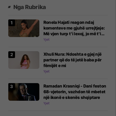
Nga Rubrika
Ronela Hajati reagon ndaj
komenteve me gjuhë urrejtjeje:
Më vjen turp t’i lexoj, jo më t’i
shkruaj
Yjet
Xhuli Nura: Ndoshta e gjej një
partner që do të jetë baba për
fëmijët e mi
Yjet
Ramadan Krasniqi - Dani feston
68-vjetorin, vazhdon të mbetet
një ikonë e skenës shqiptare
Yjet