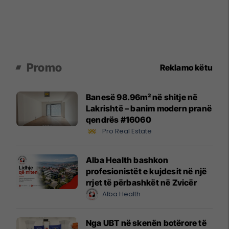
Promo
Reklamo këtu
Banesë 98.96m² në shitje në
Lakrishtë – banim modern pranë
qendrës #16060
Pro Real Estate
Alba Health bashkon
profesionistët e kujdesit në një
rrjet të përbashkët në Zvicër
Alba Health
Nga UBT në skenën botërore të