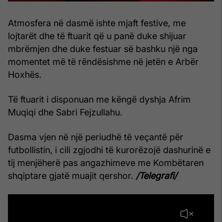
Atmosfera në dasmë ishte mjaft festive, me
lojtarët dhe të ftuarit që u panë duke shijuar
mbrëmjen dhe duke festuar së bashku një nga
momentet më të rëndësishme në jetën e Arbër
Hoxhës.
Të ftuarit i disponuan me këngë dyshja Afrim
Muqiqi dhe Sabri Fejzullahu.
Dasma vjen në një periudhë të veçantë për
futbollistin, i cili zgjodhi të kurorëzojë dashurinë e
tij menjëherë pas angazhimeve me Kombëtaren
shqiptare gjatë muajit qershor.
/Telegrafi/