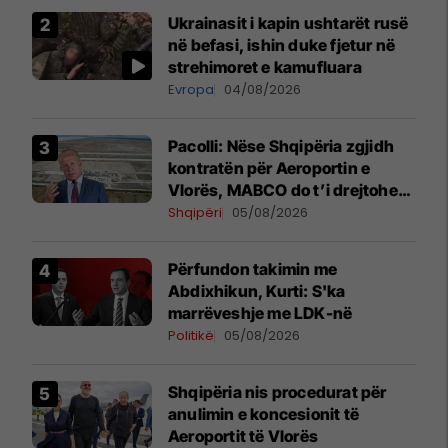
Ukrainasit i kapin ushtarët rusë
në befasi, ishin duke fjetur në
strehimoret e kamufluara
Evropa
04/08/2026
Pacolli: Nëse Shqipëria zgjidh
kontratën për Aeroportin e
Vlorës, MABCO do t’i drejtohet
arbitrazhit ndërkombëtar
Shqipëri
05/08/2026
Përfundon takimin me
Abdixhikun, Kurti: S'ka
marrëveshje me LDK-në
Politikë
05/08/2026
​Shqipëria nis procedurat për
anulimin e koncesionit të
Aeroportit të Vlorës