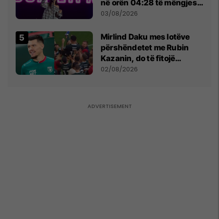
në orën 04:28 të mëngjesit
- dhe bota digjitale serbe
03/08/2026
shpall gjendjen e luftës
Mirlind Daku mes lotëve
përshëndetet me Rubin
Kazanin, do të fitojë
miliona te Spartak Moska
02/08/2026