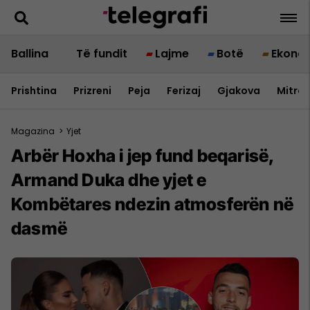
Ballina
Të fundit
Lajme
Botë
Ekono
Prishtina
Prizreni
Peja
Ferizaj
Gjakova
Mitrov
Magazina
>
Yjet
Arbër Hoxha i jep fund beqarisë,
Armand Duka dhe yjet e
Kombëtares ndezin atmosferën në
dasmë