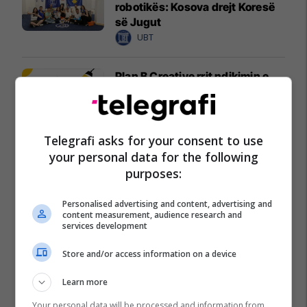
robotikës: Kosova drejt Koresë
së Jugut
UBT
Plan B Creative rrit ndikimin e
biznesit tuaj online
Plan B
Telegrafi asks for your consent to use
your personal data for the following
purposes:
Personalised advertising and content, advertising and
content measurement, audience research and
services development
Store and/or access information on a device
Learn more
Your personal data will be processed and information from