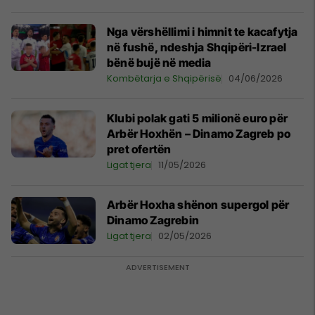
Nga vërshëllimi i himnit te kacafytja
në fushë, ndeshja Shqipëri-Izrael
bënë bujë në media
Kombëtarja e Shqipërisë
04/06/2026
Klubi polak gati 5 milionë euro për
Arbër Hoxhën – Dinamo Zagreb po
pret ofertën
Ligat tjera
11/05/2026
Arbër Hoxha shënon supergol për
Dinamo Zagrebin
Ligat tjera
02/05/2026