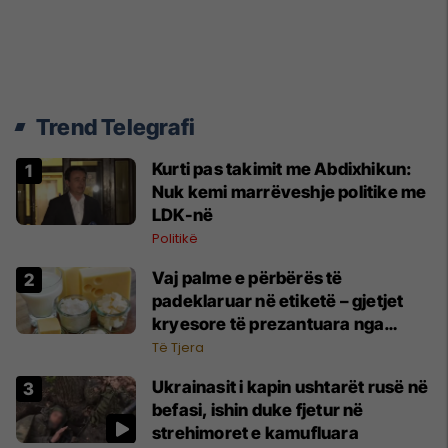
Trend Telegrafi
Kurti pas takimit me Abdixhikun:
Nuk kemi marrëveshje politike me
LDK-në
Politikë
Vaj palme e përbërës të
padeklaruar në etiketë – gjetjet
kryesore të prezantuara nga
AUV-i pas kontrollit në sektorin e
Të Tjera
qumështit
Ukrainasit i kapin ushtarët rusë në
befasi, ishin duke fjetur në
strehimoret e kamufluara