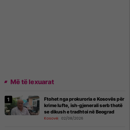
Më të lexuarat
Ftohet nga prokuroria e Kosovës për
krime lufte, ish-gjenerali serb thotë
se dikush e tradhtoi në Beograd
Kosovë
02/08/2026