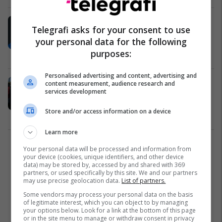
Qetësi te Dinamo Zagreb, dëmtimi i
Telegrafi asks for your consent to use
Arbër Hoxhës nuk është i rëndë - ai
your personal data for the following
mund të luajë në derbi ndaj
purposes:
Hajdukut
Ligat tjera
02/12/2025
Personalised advertising and content, advertising and
Arbër Hoxha del me barelë dhe
content measurement, audience research and
services development
shqetëson Dinamon – rrezikon
derbin ndaj Hajdukut
Store and/or access information on a device
Ligat tjera
01/12/2025
Learn more
1
Your personal data will be processed and information from
your device (cookies, unique identifiers, and other device
data) may be stored by, accessed by and shared with 369
partners, or used specifically by this site. We and our partners
may use precise geolocation data.
List of partners.
Some vendors may process your personal data on the basis
of legitimate interest, which you can object to by managing
your options below. Look for a link at the bottom of this page
or in the site menu to manage or withdraw consent in privacy