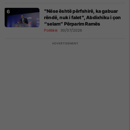
"Nëse është përfshirë, ka gabuar
rëndë, nuk i falet", Abdixhiku i çon
“selam” Përparim Ramës
Politikë
30/07/2026