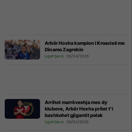
Arbër Hoxha kampion i Kroacisë me
Dinamo Zagrebin
Ligat tjera
26/04/2026
Arrihet marrëveshja mes dy
klubeve, Arbër Hoxha pritet t’i
bashkohet gjigantit polak
Ligat tjera
28/03/2026