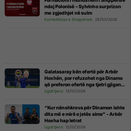
Formacioni i mundshëm i Shqipërisë
ndaj Polonisë – Sylvinho surprizon
me zgjedhjet në sulm
Kombëtarja e Shqipërisë
26/03/2026
Galatasaray bën ofertë për Arbër
Hoxhën, por refuzohet nga Dinamo
që preferon ofertë nga tjetri gjigant
turk
Ligat tjera
13/01/2026
“Kur nënshkrova për Dinamon ishte
dita më e mirë e jetës sime" - Arbër
Hoxha hap letrat
Ligat tjera
12/01/2026