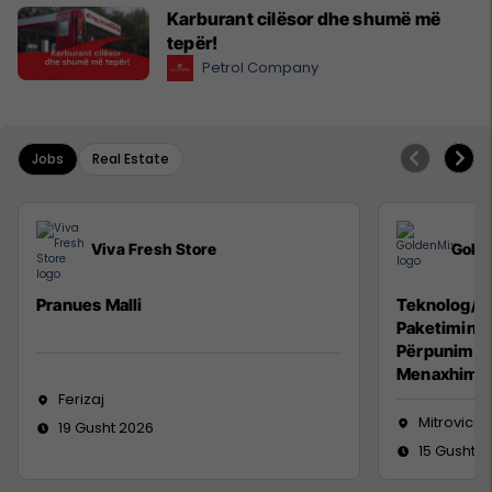
Karburant cilësor dhe shumë më
tepër!
Petrol Company
Jobs
Real Estate
Viva Fresh Store
Gold
Pranues Malli
Teknolog/e 
Paketimin e
Përpunimin 
Menaxhimin 
Ferizaj
Mitrovicë
19 Gusht 2026
15 Gusht 2