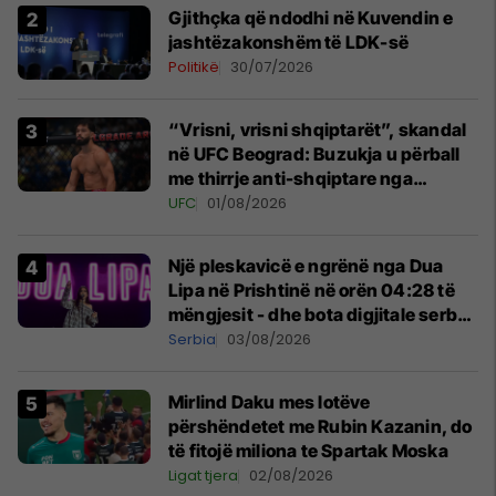
Gjithçka që ndodhi në Kuvendin e
jashtëzakonshëm të LDK-së
Politikë
30/07/2026
“Vrisni, vrisni shqiptarët”, skandal
në UFC Beograd: Buzukja u përball
me thirrje anti-shqiptare nga
tribunat
UFC
01/08/2026
Një pleskavicë e ngrënë nga Dua
Lipa në Prishtinë në orën 04:28 të
mëngjesit - dhe bota digjitale serbe
shpall gjendjen e luftës
Serbia
03/08/2026
Mirlind Daku mes lotëve
përshëndetet me Rubin Kazanin, do
të fitojë miliona te Spartak Moska
Ligat tjera
02/08/2026