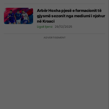
Arbër Hoxha pjesë e formacionit të
gjysmë sezonit nga mediumi i njohur
në Kroaci
Ligat tjera
29/12/2025