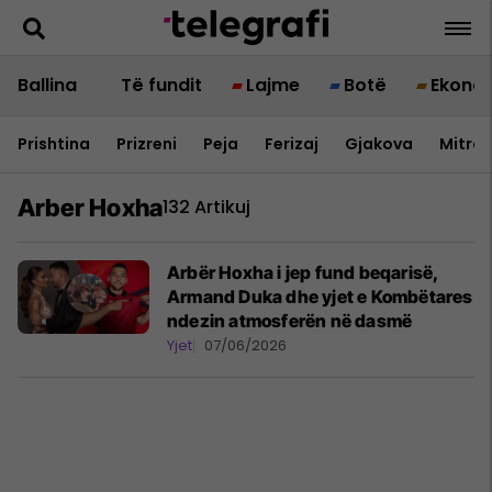
Ballina
Të fundit
Lajme
Botë
Ekono
Prishtina
Prizreni
Peja
Ferizaj
Gjakova
Mitrov
Arber Hoxha
132 Artikuj
Arbër Hoxha i jep fund beqarisë,
Armand Duka dhe yjet e Kombëtares
ndezin atmosferën në dasmë
Yjet
07/06/2026