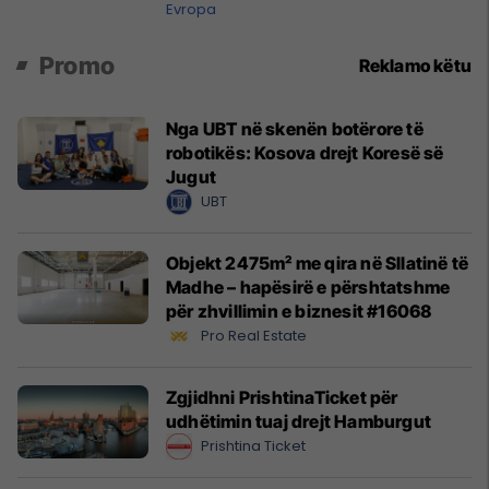
Evropa
Promo
Reklamo këtu
Nga UBT në skenën botërore të
robotikës: Kosova drejt Koresë së
Jugut
UBT
Objekt 2475m² me qira në Sllatinë të
Madhe – hapësirë e përshtatshme
për zhvillimin e biznesit #16068
Pro Real Estate
Zgjidhni PrishtinaTicket për
udhëtimin tuaj drejt Hamburgut
Prishtina Ticket