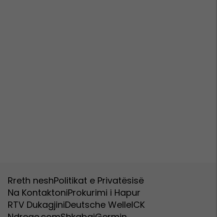
Rreth nesh
Politikat e Privatësisë
Na Kontaktoni
Prokurimi i Hapur
RTV Dukagjini
Deutsche Welle
ICK
Ndreqe.com
Shkabaj
Germin