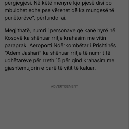
përgjegjësi. Në këtë mënyrë kjo pjesë disi po
mbulohet edhe pse vërehet që ka mungesë të
punëtorëve”, përfundoi ai.
Megjithatë, numri i personave që kanë hyrë në
Kosovë ka shënuar rritje krahasim me vitin
paraprak. Aeroporti Ndërkombëtar i Prishtinës
“Adem Jashari” ka shënuar rritje të numrit të
udhëtarëve për rreth 15 për qind krahasim me
gjashtëmujorin e parë të vitit të kaluar.