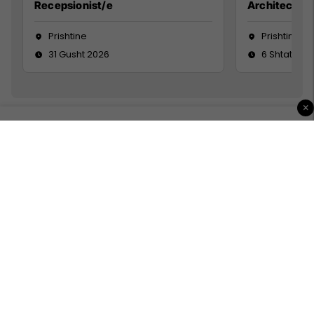
Recepsionist/e
Architect
Prishtine
Prishtinë
31 Gusht 2026
6 Shtator 2
×