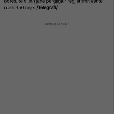
botës, të cilët i janë përgjigjur regjistrimit është
rreth 350 mijë.
/Telegrafi/