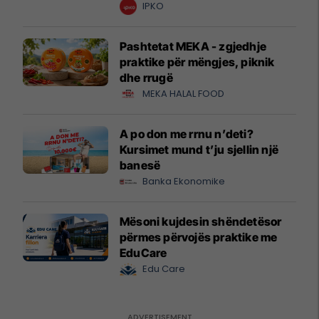
krijuesve
IPKO
Pashtetat MEKA - zgjedhje
praktike për mëngjes, piknik
dhe rrugë
MEKA HALAL FOOD
A po don me rrnu n’deti?
Kursimet mund t’ju sjellin një
banesë
Banka Ekonomike
Mësoni kujdesin shëndetësor
përmes përvojës praktike me
EduCare
Edu Care