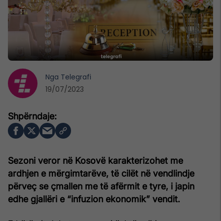
Nga
Telegrafi
19/07/2023
Sezoni veror në Kosovë karakterizohet me
ardhjen e mërgimtarëve, të cilët në vendlindje
përveç se çmallen me të afërmit e tyre, i japin
edhe gjallëri e “infuzion ekonomik” vendit.