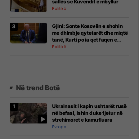
sallës së Kuvendit e mbyllur
Politikë
Gjini: Sonte Kosovën e shohin
me dhimbje qytetarët dhe miqtë
tanë, Kurti po ia qet faqen e
zezë vendit
Politikë
Në trend Botë
Ukrainasit i kapin ushtarët rusë
në befasi, ishin duke fjetur në
strehimoret e kamufluara
Evropa