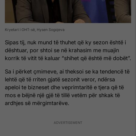
Kryetari i OHT-së, Hysen Sogojeva
Sipas tij, nuk mund të thuhet që ky sezon është i
dështuar, por shtoi se në krahasim me muajin
korrik të vitit të kaluar “shihet që është më dobët”.
Sa i përket çmimeve, ai theksoi se ka tendencë të
lehtë që të rriten gjatë sezonit veror, ndërsa
apeloi te bizneset dhe veprimtaritë e tjera që të
mos e bëjnë një gjë të tillë vetëm për shkak të
ardhjes së mërgimtarëve.