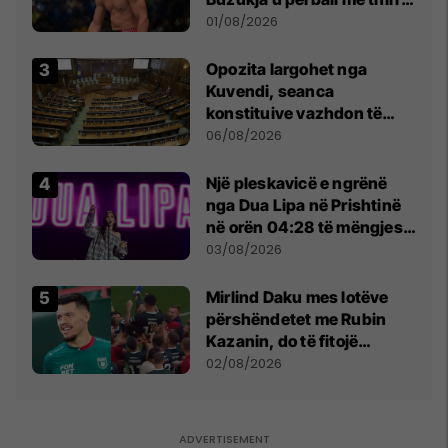
anti-shqiptare nga
01/08/2026
tribunat
Opozita largohet nga
Kuvendi, seanca
konstituive vazhdon të
shtunën në orën 11:00
06/08/2026
Një pleskavicë e ngrënë
nga Dua Lipa në Prishtinë
në orën 04:28 të mëngjesit
- dhe bota digjitale serbe
03/08/2026
shpall gjendjen e luftës
Mirlind Daku mes lotëve
përshëndetet me Rubin
Kazanin, do të fitojë
miliona te Spartak Moska
02/08/2026