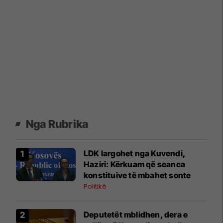
Nga Rubrika
LDK largohet nga Kuvendi,
Haziri: Kërkuam që seanca
konstituive të mbahet sonte
Politikë
Deputetët mblidhen, dera e