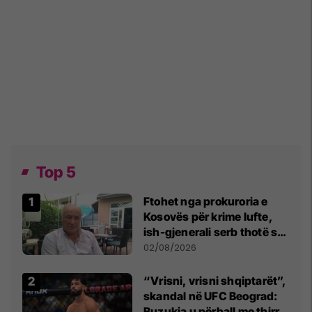
Top 5
Ftohet nga prokuroria e
Kosovës për krime lufte,
ish-gjenerali serb thotë se
dikush e tradhtoi në
02/08/2026
Beograd
“Vrisni, vrisni shqiptarët”,
skandal në UFC Beograd:
Buzukja u përball me thirrje