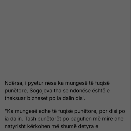
Ndërsa, i pyetur nëse ka mungesë të fuqisë
punëtore, Sogojeva tha se ndonëse është e
theksuar bizneset po ia dalin disi.
“Ka mungesë edhe të fuqisë punëtore, por disi po
ia dalin. Tash punëtorët po paguhen më mirë dhe
natyrisht kërkohen më shumë detyra e