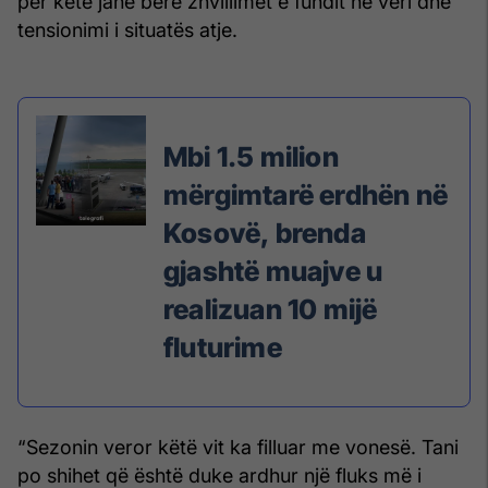
për këtë janë bërë zhvillimet e fundit në veri dhe
tensionimi i situatës atje.
Mbi 1.5 milion
mërgimtarë erdhën në
Kosovë, brenda
gjashtë muajve u
realizuan 10 mijë
fluturime
“Sezonin veror këtë vit ka filluar me vonesë. Tani
po shihet që është duke ardhur një fluks më i