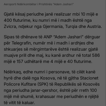
Aeroporti Ndërkombëtar i Prishtinës "Adem Jashari"
Gjatë kësaj periudhe janë realizuar mbi 10 mijë e
400 fluturime, ku numri më i madh është nga
Zvicra, ndjekur nga Gjermania, Turqia dhe Austria.
Sipas të dhënave të ANP “Adem Jashari” dërguar
për Telegrafin, numër më i madh i ardhjes dhe
shkuarjes së mërgimtarëve është realizuar gjatë
muajve prill dhe maj, ku kanë ardhur në total 586
mijë e 157 udhëtarë me 4 mijë e 40 fluturime.
Ndërkaq, edhe numri i personave, të cilët kanë
hyrë dhe dalë nga Kosova, në të gjitha Stacionet
Policore Kufitare (SPK) të Republikës së Kosovës
nga periudha janar-qershor, është për rreth 100
mijë më shumë, krahasuar me periudhën e njëjtë
të vitit të kaluar.