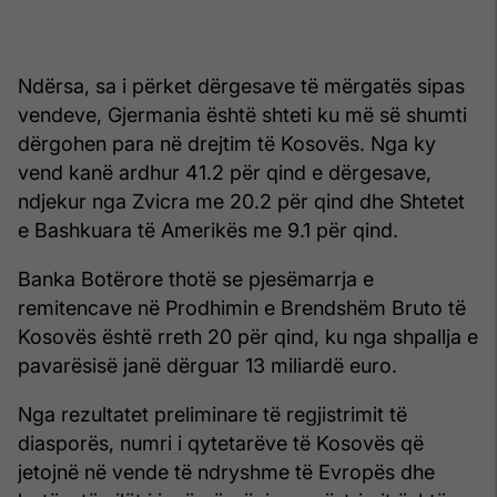
Ndërsa, sa i përket dërgesave të mërgatës sipas
vendeve, Gjermania është shteti ku më së shumti
dërgohen para në drejtim të Kosovës. Nga ky
vend kanë ardhur 41.2 për qind e dërgesave,
ndjekur nga Zvicra me 20.2 për qind dhe Shtetet
e Bashkuara të Amerikës me 9.1 për qind.
Banka Botërore thotë se pjesëmarrja e
remitencave në Prodhimin e Brendshëm Bruto të
Kosovës është rreth 20 për qind, ku nga shpallja e
pavarësisë janë dërguar 13 miliardë euro.
Nga rezultatet preliminare të regjistrimit të
diasporës, numri i qytetarëve të Kosovës që
jetojnë në vende të ndryshme të Evropës dhe