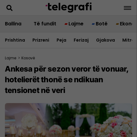
Ballina
Të fundit
Lajme
Botë
Ekono
Prishtina
Prizreni
Peja
Ferizaj
Gjakova
Mitrov
Lajme
>
Kosovë
Ankesa për sezon veror të vonuar,
hotelierët thonë se ndikuan
tensionet në veri