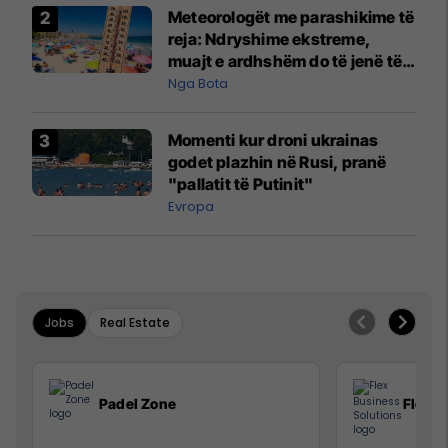
Meteorologët me parashikime të
reja: Ndryshime ekstreme,
muajt e ardhshëm do të jenë të
pazakontë
Nga Bota
Momenti kur droni ukrainas
godet plazhin në Rusi, pranë
"pallatit të Putinit"
Evropa
Jobs
Real Estate
Padel Zone
Flex B