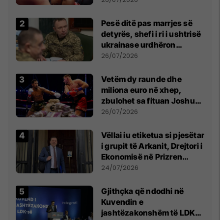
Pesë ditë pas marrjes së
detyrës, shefi i ri i ushtrisë
ukrainase urdhëron
kontroll të madh
26/07/2026
Vetëm dy raunde dhe
miliona euro në xhep,
zbulohet sa fituan Joshua
e Prenga
26/07/2026
Vëllai iu etiketua si pjesëtar
i grupit të Arkanit, Drejtori i
Ekonomisë në Prizren
mohon pretendimet
24/07/2026
Gjithçka që ndodhi në
Kuvendin e
jashtëzakonshëm të LDK-