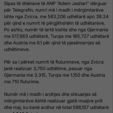
Sipas të dhënave të ANP “Adem Jashari” dërguar
për Telegrafin, numri më i madh i mërgimtarëve
ishte nga Zvicra, me 583,206 udhëtarë apo 38.24
për qind e numrit të përgjithshëm të udhëtarëve.
Po ashtu, numër të lartë kishte dhe nga Gjermania
me 517,863 udhëtarë, Turqia me 165,727 udhëtarë
dhe Austria me 6.1 për qind të pjesëmarrjes së
udhëtimeve.
Për sa i përket numrit të fluturimeve, nga Zvicra
janë realizuar 3,750 udhëtime, pasuar nga
Gjermania me 3,315, Turqia me 1,150 dhe Austria
me 710 fluturime.
Numër më i madh i ardhjes dhe shkuarjes së
mërgimtarëve është realizuar gjatë muajve prill
dhe maj, ku kanë ardhur në total 586,157 udhëtarë