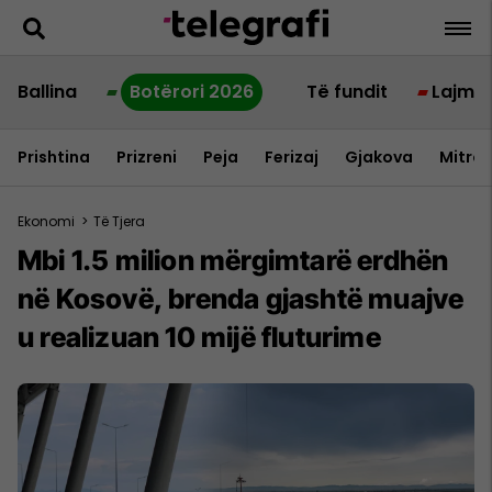
Ballina
Botërori 2026
Të fundit
Lajme
Prishtina
Prizreni
Peja
Ferizaj
Gjakova
Mitrov
Ekonomi
>
Të Tjera
Mbi 1.5 milion mërgimtarë erdhën
në Kosovë, brenda gjashtë muajve
u realizuan 10 mijë fluturime