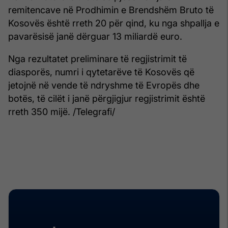
remitencave në Prodhimin e Brendshëm Bruto të
Kosovës është rreth 20 për qind, ku nga shpallja e
pavarësisë janë dërguar 13 miliardë euro.
Nga rezultatet preliminare të regjistrimit të
diasporës, numri i qytetarëve të Kosovës që
jetojnë në vende të ndryshme të Evropës dhe
botës, të cilët i janë përgjigjur regjistrimit është
rreth 350 mijë. /Telegrafi/