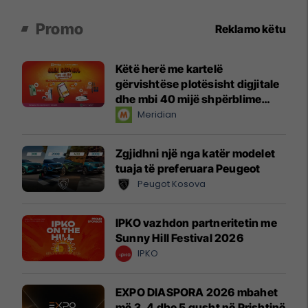
Promo
Reklamo këtu
Këtë herë me kartelë
gërvishtëse plotësisht digjitale
dhe mbi 40 mijë shpërblime
instant!
Meridian
Zgjidhni një nga katër modelet
tuaja të preferuara Peugeot
Peugot Kosova
IPKO vazhdon partneritetin me
Sunny Hill Festival 2026
IPKO
EXPO DIASPORA 2026 mbahet
më 3, 4 dhe 5 gusht në Prishtinë