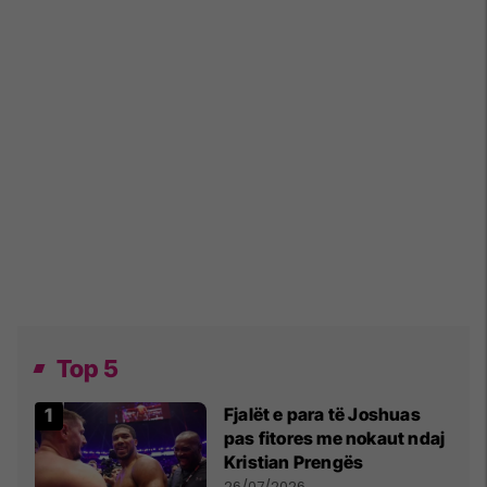
Top 5
Fjalët e para të Joshuas
pas fitores me nokaut ndaj
Kristian Prengës
26/07/2026