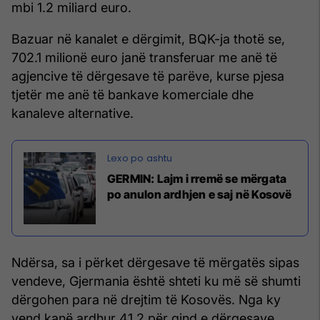
mbi 1.2 miliard euro.
Bazuar në kanalet e dërgimit, BQK-ja thotë se,
702.1 milionë euro janë transferuar me anë të
agjencive të dërgesave të parëve, kurse pjesa
tjetër me anë të bankave komerciale dhe
kanaleve alternative.
GERMIN: Lajm i rremë se mërgata
po anulon ardhjen e saj në Kosovë
Ndërsa, sa i përket dërgesave të mërgatës sipas
vendeve, Gjermania është shteti ku më së shumti
dërgohen para në drejtim të Kosovës. Nga ky
vend kanë ardhur 41.2 për qind e dërgesave,