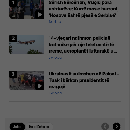
Sërish kërcënon, Vuçiq para
ushtarëve: Kurrë mos e harroni,
'Kosova është pjesë e Serbisë'
Serbia
14-vjeçari ndihmon policinë
britanike për një telefonatë të
rreme, aeroplanët luftarakë u
ngritën në ajër për të
Evropa
interceptuar fluturaken e Qatar
Airways që po shkonte drejt
Ukrainasit sulmohen në Poloni -
Mançesterit
Tusk i kërkon presidentit të
reagojë
Evropa
Jobs
Real Estate