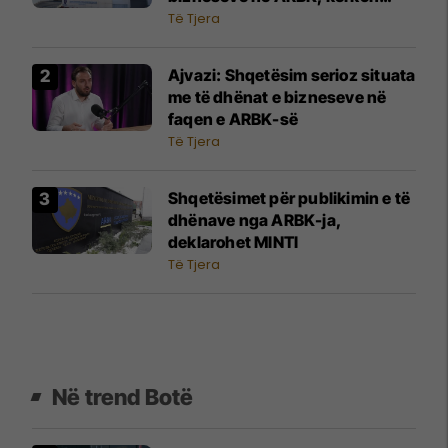
ndërhyrje urgjente të
Të Tjera
institucioneve
Ajvazi: Shqetësim serioz situata
me të dhënat e bizneseve në
faqen e ARBK-së
Të Tjera
Shqetësimet për publikimin e të
dhënave nga ARBK-ja,
deklarohet MINTI
Të Tjera
Në trend Botë