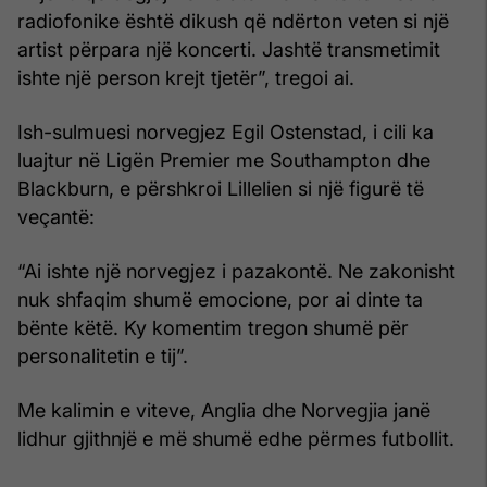
radiofonike është dikush që ndërton veten si një
artist përpara një koncerti. Jashtë transmetimit
ishte një person krejt tjetër”, tregoi ai.
Ish-sulmuesi norvegjez Egil Ostenstad, i cili ka
luajtur në Ligën Premier me Southampton dhe
Blackburn, e përshkroi Lillelien si një figurë të
veçantë:
“Ai ishte një norvegjez i pazakontë. Ne zakonisht
nuk shfaqim shumë emocione, por ai dinte ta
bënte këtë. Ky komentim tregon shumë për
personalitetin e tij”.
Me kalimin e viteve, Anglia dhe Norvegjia janë
lidhur gjithnjë e më shumë edhe përmes futbollit.