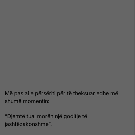
Më pas ai e përsëriti për të theksuar edhe më
shumë momentin:
“Djemtë tuaj morën një goditje të
jashtëzakonshme”.