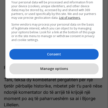
Your personal data will be processed and information from
your device (cookies, unique identifiers, and other device
data) may be stored by, accessed by and shared with 369
partners, or used specifically by this site. We and our partners
may use precise geolocation data.
List of partners.
Some vendors may process your personal data on the basis
of legitimate interest, which you can object to by managing
your options below. Look for a link at the bottom of this page
or in the site menu to manage or withdraw consent in privacy
and cookie settings.
Consent
Por këtë herë triumfoi Anglia me rezultatin 2-1.
Manage options
Tani, teksa dy kombëtaret përgatiten për një
tjetër përballje historike, mbetet për t’u parë nëse
ndonjë komentator do të arrijë të krijojë një
moment po aq të paharrueshëm sa ai i Bjorge
Lillelien.