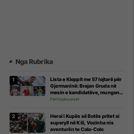
Nga Rubrika
Lista e Kloppit me 57 lojtarë për
Gjermaninë: Brajan Gruda në
mesin e kandidatëve, mungon
dyshja e Kosovës
Përfaqësueset
Heroi i Kupës së Botës pritet si
superyll në Kili, Vozinha nis
aventurën te Colo-Colo