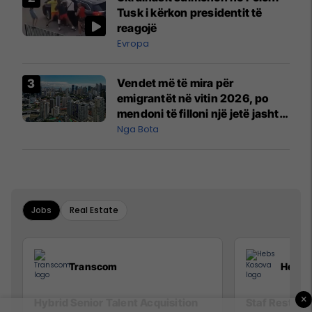
Tusk i kërkon presidentit të
reagojë
Evropa
Vendet më të mira për
emigrantët në vitin 2026, po
mendoni të filloni një jetë jashtë
vendit?
Nga Bota
Jobs
Real Estate
Transcom
Hebs 
×
Hybrid Senior Talent Acquisition
Staf Restora