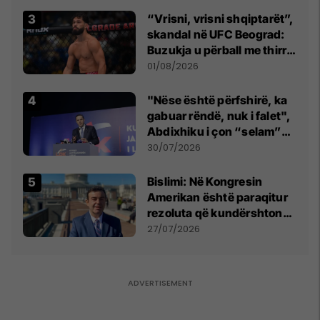
“Vrisni, vrisni shqiptarët”,
skandal në UFC Beograd:
Buzukja u përball me thirrje
anti-shqiptare nga
01/08/2026
tribunat
"Nëse është përfshirë, ka
gabuar rëndë, nuk i falet",
Abdixhiku i çon “selam”
Përparim Ramës
30/07/2026
Bislimi: Në Kongresin
Amerikan është paraqitur
rezoluta që kundërshton
mbajtjen e Asamblesë
27/07/2026
Parlamentare të OSBE-së
në Beograd