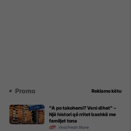
Promo
Reklamo këtu
"A po takohemi? Veni dihet" –
Një histori që rritet bashkë me
familjet tona
Viva Fresh Store