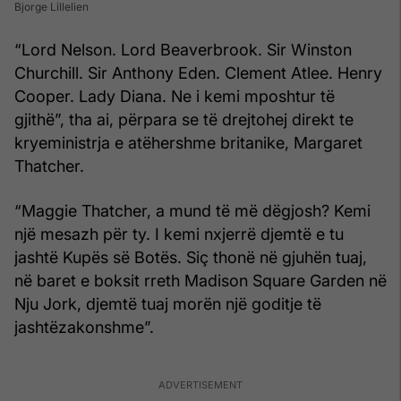
Bjorge Lillelien
“Lord Nelson. Lord Beaverbrook. Sir Winston
Churchill. Sir Anthony Eden. Clement Atlee. Henry
Cooper. Lady Diana. Ne i kemi mposhtur të
gjithë”, tha ai, përpara se të drejtohej direkt te
kryeministrja e atëhershme britanike, Margaret
Thatcher.
“Maggie Thatcher, a mund të më dëgjosh? Kemi
një mesazh për ty. I kemi nxjerrë djemtë e tu
jashtë Kupës së Botës. Siç thonë në gjuhën tuaj,
në baret e boksit rreth Madison Square Garden në
Nju Jork, djemtë tuaj morën një goditje të
jashtëzakonshme”.