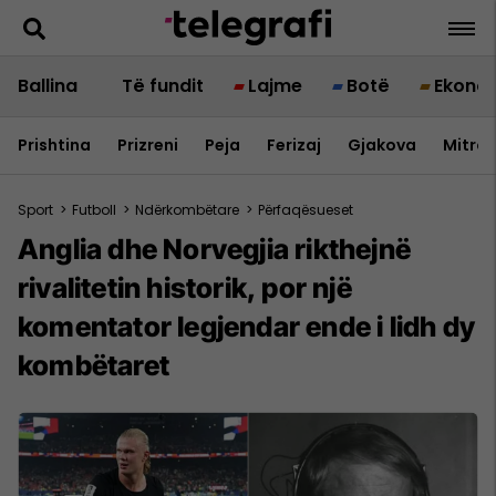
Ballina
Të fundit
Lajme
Botë
Ekono
Prishtina
Prizreni
Peja
Ferizaj
Gjakova
Mitrov
Sport
>
Futboll
>
Ndërkombëtare
>
Përfaqësueset
Anglia dhe Norvegjia rikthejnë
rivalitetin historik, por një
komentator legjendar ende i lidh dy
kombëtaret