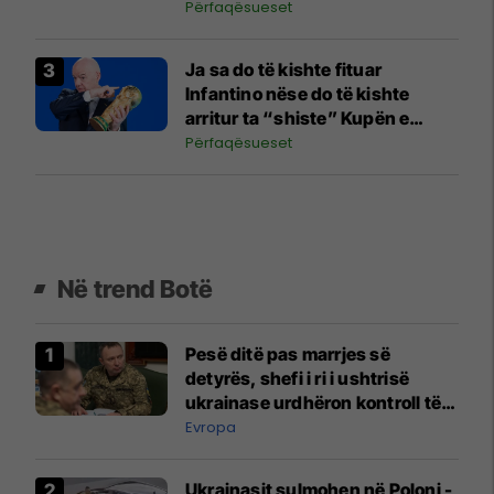
Përfaqësueset
Ja sa do të kishte fituar
Infantino nëse do të kishte
arritur ta “shiste” Kupën e
Botës
Përfaqësueset
Në trend Botë
Pesë ditë pas marrjes së
detyrës, shefi i ri i ushtrisë
ukrainase urdhëron kontroll të
madh
Evropa
Ukrainasit sulmohen në Poloni -