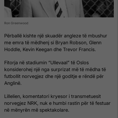
Ron Greenwood
Përballë kishte një skuadër angleze të mbushur
me emra të mëdhenj si Bryan Robson, Glenn
Hoddle, Kevin Keegan dhe Trevor Francis.
Fitorja në stadiumin “Ullevaal” të Oslos
konsiderohej një nga surprizat më të mëdha të
futbollit norvegjez dhe një goditje e rëndë për
Anglinë.
Lillelien, komentatori kryesor i transmetuesit
norvegjez NRK, nuk e humbi rastin për të festuar
në mënyrën më spektakolare.