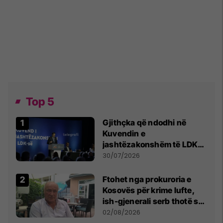
Top 5
Gjithçka që ndodhi në
Kuvendin e
jashtëzakonshëm të LDK-
së
30/07/2026
Ftohet nga prokuroria e
Kosovës për krime lufte,
ish-gjenerali serb thotë se
dikush e tradhtoi në
02/08/2026
Beograd