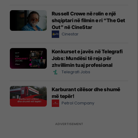
Russell Crowe në rolin e një
shqiptari në filmin e ri “The Get
Out” në CineStar
Cinestar
Konkurset e javës në Telegrafi
Jobs: Mundësi të reja për
zhvillimin tuaj profesional
Telegrafi Jobs
Karburant cilësor dhe shumë
më tepër!
Petrol Company