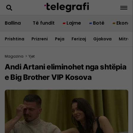
Ballina
Të fundit
Lajme
Botë
Ekono
Prishtina
Prizreni
Peja
Ferizaj
Gjakova
Mitrov
Magazina
>
Yjet
Andi Artani eliminohet nga shtëpia
e Big Brother VIP Kosova