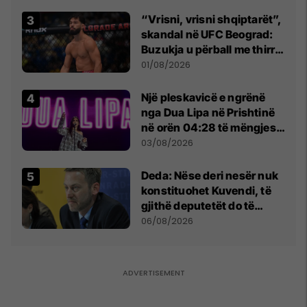
Beograd
“Vrisni, vrisni shqiptarët”,
skandal në UFC Beograd:
Buzukja u përball me thirrje
anti-shqiptare nga
01/08/2026
tribunat
Një pleskavicë e ngrënë
nga Dua Lipa në Prishtinë
në orën 04:28 të mëngjesit
- dhe bota digjitale serbe
03/08/2026
shpall gjendjen e luftës
Deda: Nëse deri nesër nuk
konstituohet Kuvendi, të
gjithë deputetët do të
bëjnë shkelje të rëndë
06/08/2026
kushtetuese