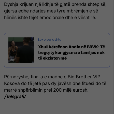
Dyshja krijuan një lidhje të gjatë brenda shtëpisë,
gjersa edhe ndarjes mes tyre mbrëmjen e së
hënës ishte tejet emocionale dhe e vështirë.
Xhuli kërcënon Andin në BBVK: Të
tregoj ty kur gjysma e familjes nuk
të ekziston më
Përndryshe, finalja e madhe e Big Brother VIP
Kosova do të jetë pas dy javësh dhe fituesi do të
marrë shpërblimin prej 200 mijë eurosh.
/Telegrafi/