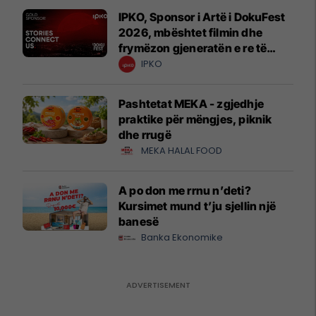
IPKO, Sponsor i Artë i DokuFest
2026, mbështet filmin dhe
frymëzon gjeneratën e re të
krijuesve
IPKO
Pashtetat MEKA - zgjedhje
praktike për mëngjes, piknik
dhe rrugë
MEKA HALAL FOOD
A po don me rrnu n’deti?
Kursimet mund t’ju sjellin një
banesë
Banka Ekonomike