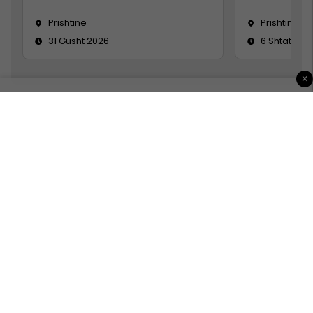
Prishtine
Prishtinë
31 Gusht 2026
6 Shtator 2
×