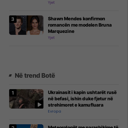
Yjet
Shawn Mendes konfirmon
romancën me modelen Bruna
Marquezine
Yjet
Në trend Botë
Ukrainasit i kapin ushtarët rusë
në befasi, ishin duke fjetur në
strehimoret e kamufluara
Evropa
Meteorologët me parashikime të