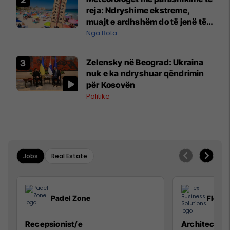
reja: Ndryshime ekstreme,
muajt e ardhshëm do të jenë të
pazakontë
Nga Bota
Zelensky në Beograd: Ukraina
nuk e ka ndryshuar qëndrimin
për Kosovën
Politikë
Jobs
Real Estate
Padel Zone
Flex B
Recepsionist/e
Architect