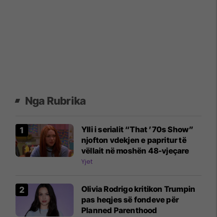
Nga Rubrika
Ylli i serialit “That ’70s Show”
njofton vdekjen e papritur të
vëllait në moshën 48-vjeçare
Yjet
Olivia Rodrigo kritikon Trumpin
pas heqjes së fondeve për
Planned Parenthood