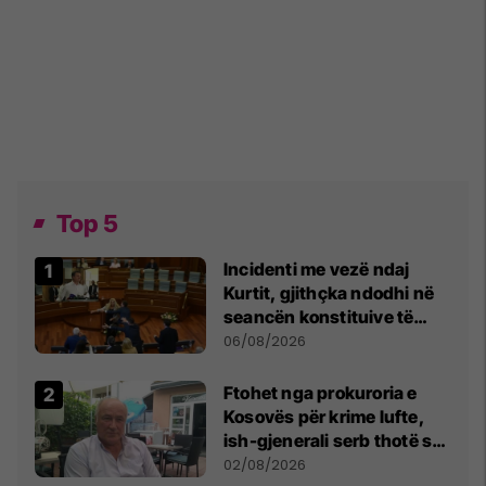
Top 5
Incidenti me vezë ndaj
Kurtit, gjithçka ndodhi në
seancën konstituive të
Kuvendit
06/08/2026
Ftohet nga prokuroria e
Kosovës për krime lufte,
ish-gjenerali serb thotë se
dikush e tradhtoi në
02/08/2026