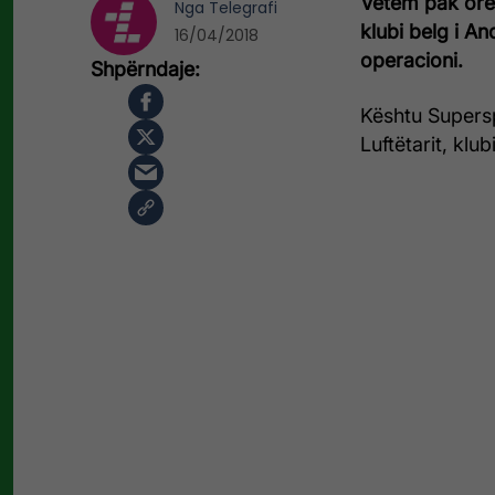
Vetëm pak orë p
Nga
Telegrafi
klubi belg i An
16/04/2018
operacioni.
Kështu Supersp
Luftëtarit, klu