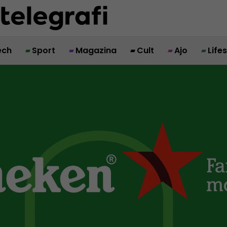
ech
Sport
Magazina
Cult
Ajo
Life