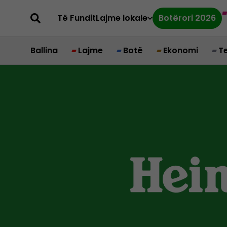
Të Fundit
Lajme lokale
Botërori 2026
Ballina
Lajme
Botë
Ekonomi
T