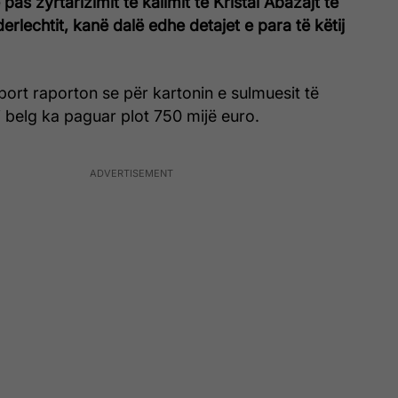
as zyrtarizimit të kalimit të Kristal Abazajt te
derlechtit, kanë dalë edhe detajet e para të këtij
ort raporton se për kartonin e sulmuesit të
bi belg ka paguar plot 750 mijë euro.