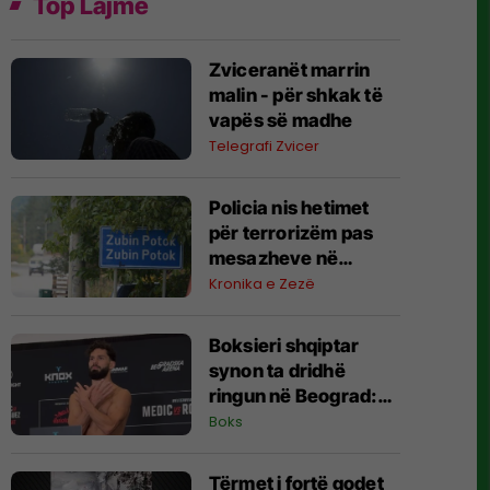
Top Lajme
Zviceranët marrin
malin - për shkak të
vapës së madhe
Telegrafi Zvicer
Policia nis hetimet
për terrorizëm pas
mesazheve në
Zubin-Potok
Kronika e Zezë
Boksieri shqiptar
synon ta dridhë
ringun në Beograd:
Jam gati, Zoti e
Boks
bekoftë Shqipërinë
Tërmet i fortë godet