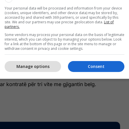
Your personal data will be processed and information from your device
(cookies, unique identifiers, and other device data) may be stored by,
accessed by and shared with 369 partners, or used specifically by this
an 300 mijë euro për ta marrë Abazajn nga
site. We and our partners may use precise geolocation data.
List of
e lanë në huazim deri ne fund të sezonit.
partners.
Some vendors may process your personal data on the basis of legitimate
interest, which you can object to by managing your options below. Look
y është një operacion shumë fitimprurës për
for a link at the bottom of this page or in the site menu to manage or
rkëtojnë plot 450 mijë euro për një lojtar që nuk
withdraw consent in privacy and cookie settings.
ë në Korçë.
Manage options
Consent
tojë 250 mijë euro në vit fillimisht.
r kontratë për tri vite me gjigantin belg.