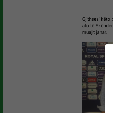
Gjithsesi këto 
ato të Skënder
muajit janar.