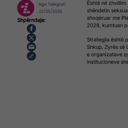
Është në zhvillim
Nga
Telegrafi
shëndetin seksua
23/05/2026
shoqëruar me Pla
2028, kumtuan pa
Strategjia është
Shkup, Zyrës së
e organizatave qy
institucioneve sh