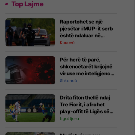
Top Lajme
Raportohet se një
pjesëtar i MUP-it serb
është ndaluar në
Jarinë
Kosovë
Për herë të parë,
shkencëtarët krijojnë
viruse me inteligjencë
artificiale
Shkencë
Drita fiton thellë ndaj
Tre Fiorit, i afrohet
play-offit të Ligës së
Konferencës
Ligat tjera