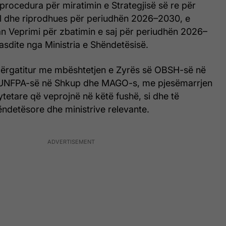
 procedura për miratimin e Strategjisë së re për
l dhe riprodhues për periudhën 2026–2030, e
n Veprimi për zbatimin e saj për periudhën 2026–
sdite nga Ministria e Shëndetësisë.
 përgatitur me mbështetjen e Zyrës së OBSH-së në
 UNFPA-së në Shkup dhe MAGO-s, me pjesëmarrjen
tetare që veprojnë në këtë fushë, si dhe të
ëndetësore dhe ministrive relevante.