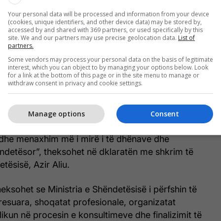
eksionet seksualisht të transmetueshme (IST) dhe
Your personal data will be processed and information from your device
(cookies, unique identifiers, and other device data) may be stored by,
e, shëndeti seksual dhe riprodhues i
accessed by and shared with 369 partners, or used specifically by this
huna me bazë gjinore, si dhe menopauza dhe
site. We and our partners may use precise geolocation data.
List of
partners.
Some vendors may process your personal data on the basis of legitimate
interest, which you can object to by managing your options below. Look
riudhës strategjike 2026–2030, janë paraparë këto
for a link at the bottom of this page or in the site menu to manage or
withdraw consent in privacy and cookie settings.
re: përmirësimi i qasjes në shërbimet shëndetësore
tarët, ngritja e vetëdijes publike për shëndetin
dhues, forcimi dhe rritja e kapaciteteve të sistemit
Manage options
Consent
rimi i shërbimeve të integruara dhe cilësore
 dhe menaxhim më i mirë i të dhënave dhe
ëndetësor”, theksohet në dklaratën me shkrim të
etësisë, Azir Aliu.
ksohet se Ministria e Shëndetësisë i përfshin të
teresuara, shoqatat profesionale, organizatat
ikun në procesin e konsultimeve dhe finalizimit të