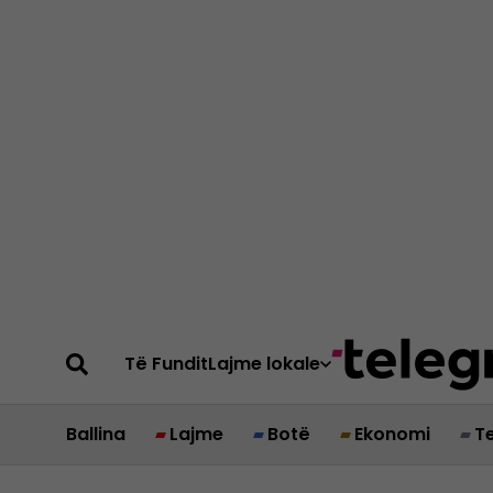
Të Fundit
Lajme lokale
Ballina
Lajme
Botë
Ekonomi
T