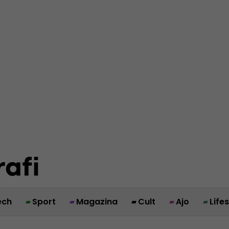
ech
Sport
Magazina
Cult
Ajo
Life