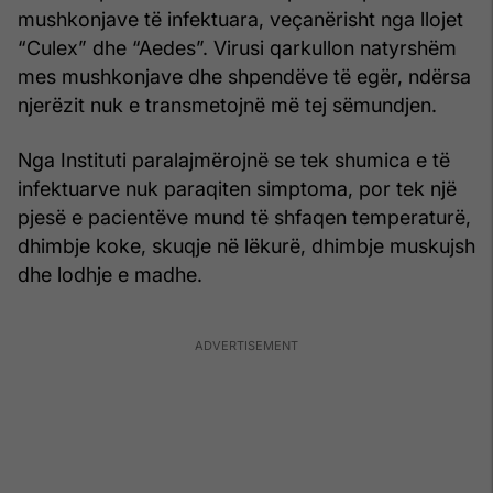
mushkonjave të infektuara, veçanërisht nga llojet
“Culex” dhe “Aedes”. Virusi qarkullon natyrshëm
mes mushkonjave dhe shpendëve të egër, ndërsa
njerëzit nuk e transmetojnë më tej sëmundjen.
Nga Instituti paralajmërojnë se tek shumica e të
infektuarve nuk paraqiten simptoma, por tek një
pjesë e pacientëve mund të shfaqen temperaturë,
dhimbje koke, skuqje në lëkurë, dhimbje muskujsh
dhe lodhje e madhe.