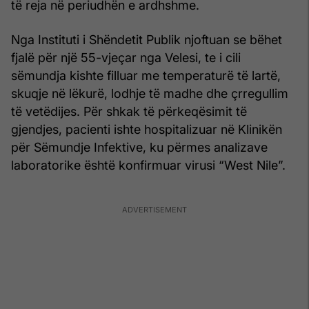
të reja në periudhën e ardhshme.
Nga Instituti i Shëndetit Publik njoftuan se bëhet
fjalë për një 55-vjeçar nga Velesi, te i cili
sëmundja kishte filluar me temperaturë të lartë,
skuqje në lëkurë, lodhje të madhe dhe çrregullim
të vetëdijes. Për shkak të përkeqësimit të
gjendjes, pacienti ishte hospitalizuar në Klinikën
për Sëmundje Infektive, ku përmes analizave
laboratorike është konfirmuar virusi “West Nile”.