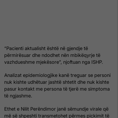
“Pacienti aktualisht është në gjendje të
përmirësuar dhe ndodhet nën mbikëqyrje të
vazhdueshme mjekësore”, njoftuan nga ISHP.
Analizat epidemiologjike kanë treguar se personi
nuk kishte udhëtuar jashtë shtetit dhe nuk kishte
pasur kontakt me persona të tjerë me simptoma
të ngjashme.
Ethet e Nilit Perëndimor janë sëmundje virale që
më së shpeshti transmetohet përmes pickimit të