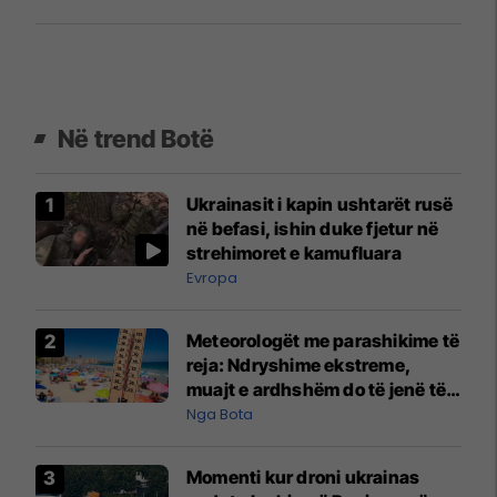
Në trend Botë
Ukrainasit i kapin ushtarët rusë
në befasi, ishin duke fjetur në
strehimoret e kamufluara
Evropa
Meteorologët me parashikime të
reja: Ndryshime ekstreme,
muajt e ardhshëm do të jenë të
pazakontë
Nga Bota
Momenti kur droni ukrainas