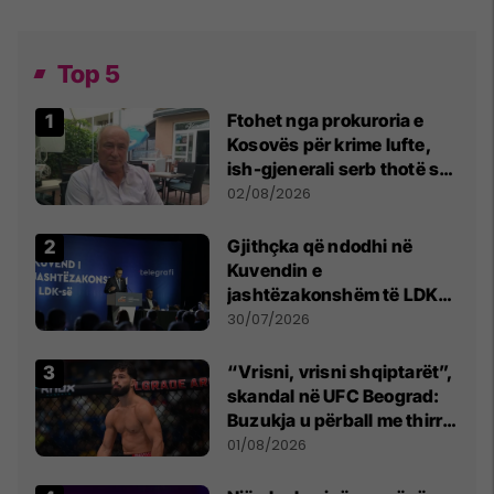
Top 5
Ftohet nga prokuroria e
Kosovës për krime lufte,
ish-gjenerali serb thotë se
dikush e tradhtoi në
02/08/2026
Beograd
Gjithçka që ndodhi në
Kuvendin e
jashtëzakonshëm të LDK-
së
30/07/2026
“Vrisni, vrisni shqiptarët”,
skandal në UFC Beograd:
Buzukja u përball me thirrje
anti-shqiptare nga
01/08/2026
tribunat