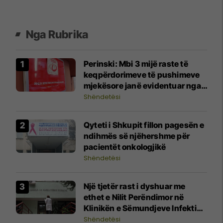
Nga Rubrika
Perinski: Mbi 3 mijë raste të
keqpërdorimeve të pushimeve
mjekësore janë evidentuar nga
Fondi Shëndetësor
Shëndetësi
Qyteti i Shkupit fillon pagesën e
ndihmës së njëhershme për
pacientët onkologjikë
Shëndetësi
Një tjetër rast i dyshuar me
ethet e Nilit Perëndimor në
Klinikën e Sëmundjeve Infektive
në Shkup
Shëndetësi