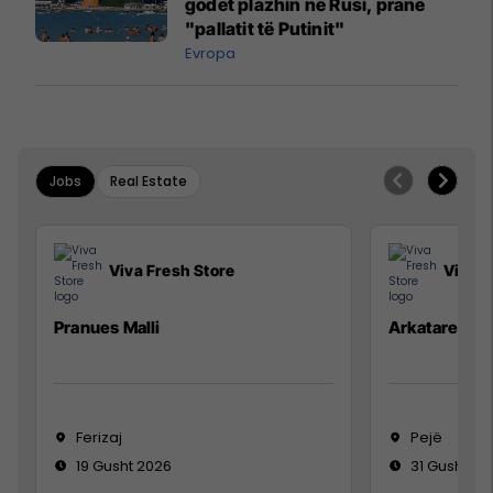
godet plazhin në Rusi, pranë
"pallatit të Putinit"
Evropa
Jobs
Real Estate
Viva Fresh Store
Viva F
Pranues Malli
Arkatare
Ferizaj
Pejë
19 Gusht 2026
31 Gusht 20