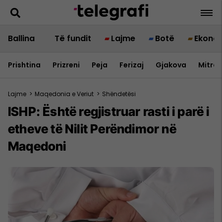
Ballina
Të fundit
Lajme
Botë
Ekono
Prishtina
Prizreni
Peja
Ferizaj
Gjakova
Mitrov
Lajme
>
Maqedonia e Veriut
>
Shëndetësi
ISHP: Është regjistruar rasti i parë i
etheve të Nilit Perëndimor në
Maqedoni