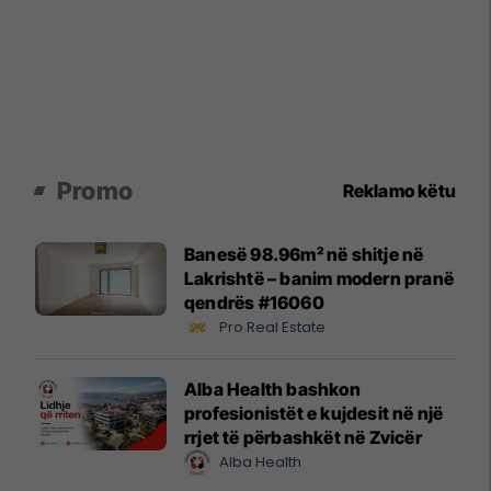
Promo
Reklamo këtu
Banesë 98.96m² në shitje në
Lakrishtë – banim modern pranë
qendrës #16060
Pro Real Estate
Alba Health bashkon
profesionistët e kujdesit në një
rrjet të përbashkët në Zvicër
Alba Health