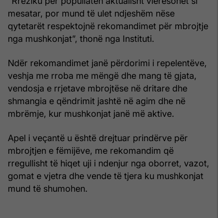
“Rreziku për popullatën aktualisht vlerësohet si
mesatar, por mund të ulet ndjeshëm nëse
qytetarët respektojnë rekomandimet për mbrojtje
nga mushkonjat”, thonë nga Instituti.
Ndër rekomandimet janë përdorimi i repelentëve,
veshja me rroba me mëngë dhe mang të gjata,
vendosja e rrjetave mbrojtëse në dritare dhe
shmangia e qëndrimit jashtë në agim dhe në
mbrëmje, kur mushkonjat janë më aktive.
Apel i veçantë u është drejtuar prindërve për
mbrojtjen e fëmijëve, me rekomandim që
rregullisht të hiqet uji i ndenjur nga oborret, vazot,
gomat e vjetra dhe vende të tjera ku mushkonjat
mund të shumohen.