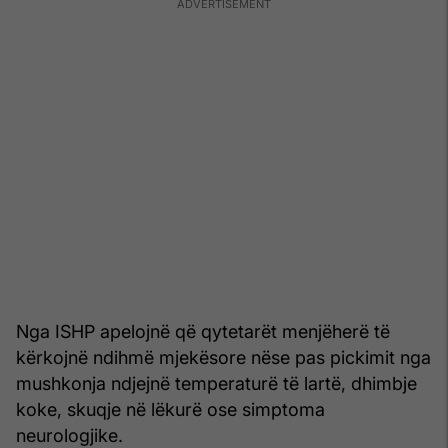
Nga ISHP apelojnë që qytetarët menjëherë të
kërkojnë ndihmë mjekësore nëse pas pickimit nga
mushkonja ndjejnë temperaturë të lartë, dhimbje
koke, skuqje në lëkurë ose simptoma
neurologjike.