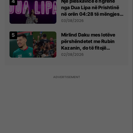
Një pleskavicë e ngrënë
nga Dua Lipa në Prishtinë
në orën 04:28 të mëngjesit
- dhe bota digjitale serbe
03/08/2026
shpall gjendjen e luftës
Mirlind Daku mes lotëve
përshëndetet me Rubin
Kazanin, do të fitojë
miliona te Spartak Moska
02/08/2026