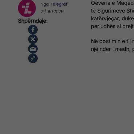
Qeveria e Maqedo
Nga
Telegrafi
të Sigurimeve Sh
21/05/2026
katërvjeçar, duk
periudhës si drej
Në postimin e ti
një nder i madh,