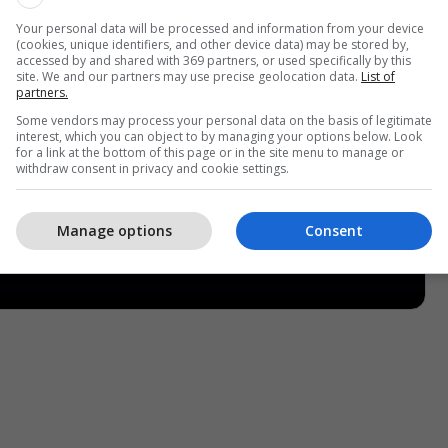
Your personal data will be processed and information from your device
(cookies, unique identifiers, and other device data) may be stored by,
accessed by and shared with 369 partners, or used specifically by this
site. We and our partners may use precise geolocation data.
List of
partners.
Some vendors may process your personal data on the basis of legitimate
interest, which you can object to by managing your options below. Look
for a link at the bottom of this page or in the site menu to manage or
withdraw consent in privacy and cookie settings.
Manage options
Consent