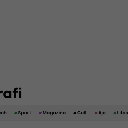
ech
Sport
Magazina
Cult
Ajo
Life