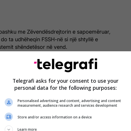
 bashku me Zëvendësdrejtorin e sapoemëruar,
a do ta udhëheqin FSSH-në si një shtyllë e
stemit shëndetësor në vend.
inë, Kryeministrin Hristijan Mickoski, Ministrin e
Bordin Drejtues të Fondit për besimin e tyre dhe të
bështetjen tuaj! Unë vazhdoj të punoj me
Telegrafi asks for your consent to use your
ërmirësimin e sistemit shëndetësor. Përpara nesh
personal data for the following purposes:
hë me shumë punë, ritëm të fortë dhe reforma të
n Klekovski./Telegrafi/
Personalised advertising and content, advertising and content
measurement, audience research and services development
Store and/or access information on a device
Learn more