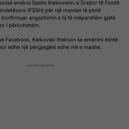
nisë emëroi Sasho Klekovskin si Drejtor të Fondit
ëndetësore (FSSH) për një mandat të plotë
e konfirmuar angazhimin e tij të mëparshëm gjatë
tor i përkohshëm.
j në Facebook, Klekovski thekson se emërimi është
 por edhe një përgjegjësi edhe më e madhe.