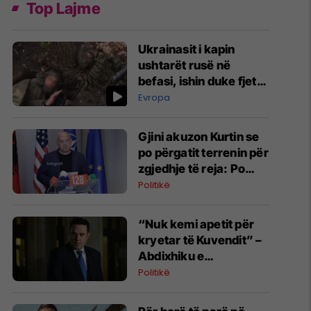
Top Lajme
Ukrainasit i kapin
ushtarët rusë në
befasi, ishin duke fjetur
në strehimoret e
Evropa
kamufluara
Gjini akuzon Kurtin se
po përgatit terrenin për
zgjedhje të reja: Po
manipulon opinionin
Politikë
publik
“Nuk kemi apetit për
kryetar të Kuvendit” –
Abdixhiku e
konsideron si figurë
Politikë
ceremoniale