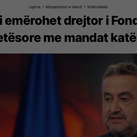
Lajme
>
Maqedonia e Veriut
>
Shëndetësi
 emërohet drejtor i Fond
tësore me mandat katë