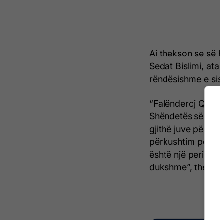
Ai thekson se së
Sedat Bislimi, at
rëndësishme e si
“Falënderoj Qever
Shëndetësisë dhe 
gjithë juve për m
përkushtim për p
është një periud
dukshme”, thekso