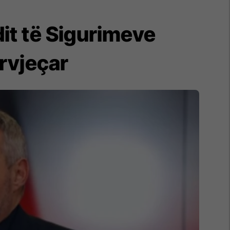
it të Sigurimeve
rvjeçar