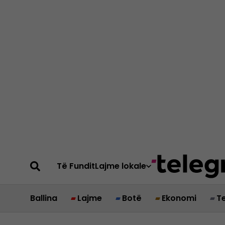
Të Fundit
Lajme lokale
Ballina
Lajme
Botë
Ekonomi
T