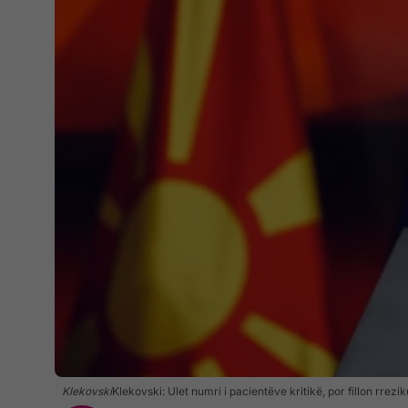
Klekovski
Klekovski: Ulet numri i pacientëve kritikë, por fillon rrez