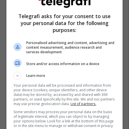
Telegrafi asks for your consent to use
your personal data for the following
purposes:
Personalised advertising and content, advertising and
content measurement, audience research and
Hoffenheim
Albian Hajdari
Leon Avdullahu
services development
Shqiptarët Nëpër Botë
Fisnik Asllani
Store and/or access information on a device
Learn more
Your personal data will be processed and information from
your device (cookies, unique identifiers, and other device
data) may be stored by, accessed by and shared with 369
partners, or used specifically by this site. We and our partners
may use precise geolocation data.
List of partners.
Some vendors may process your personal data on the basis
of legitimate interest, which you can object to by managing
your options below. Look for a link at the bottom of this page
or in the site menu to manage or withdraw consent in privacy