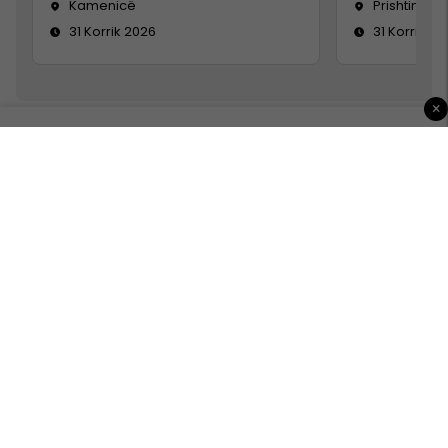
Kamenicë
Prishtinë
31 Korrik 2026
31 Korrik 20
×