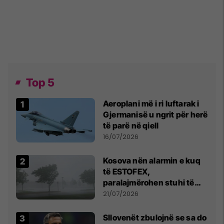
Top 5
Aeroplani më i ri luftarak i
Gjermanisë u ngrit për herë
të parë në qiell
16/07/2026
Kosova nën alarmin e kuq
të ESTOFEX,
paralajmërohen stuhi të
fuqishme me breshër dhe
21/07/2026
erëra të forta
Sllovenët zbulojnë se sa do