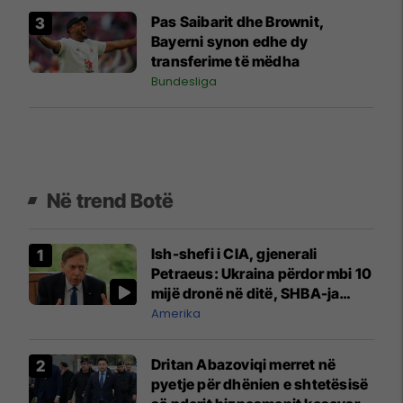
Pas Saibarit dhe Brownit,
Bayerni synon edhe dy
transferime të mëdha
Bundesliga
Në trend Botë
Ish-shefi i CIA, gjenerali
Petraeus: Ukraina përdor mbi 10
mijë dronë në ditë, SHBA-ja
mbetet shumë prapa në
Amerika
prodhim
Dritan Abazoviqi merret në
pyetje për dhënien e shtetësisë