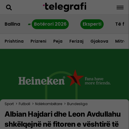
Ballina
Botërori 2026
Eksperti
Të fu
Prishtina
Prizreni
Peja
Ferizaj
Gjakova
Mitrov
Sport
>
Futboll
>
Ndërkombëtare
>
Bundesliga
Albian Hajdari dhe Leon Avdullahu
shkëlqejnë në fitoren e vështirë të