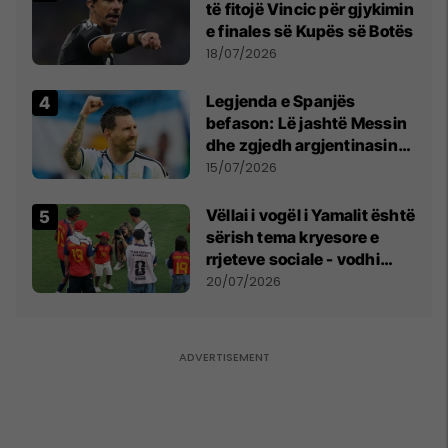
të fitojë Vincic për gjykimin
e finales së Kupës së Botës
18/07/2026
Legjenda e Spanjës
befason: Lë jashtë Messin
dhe zgjedh argjentinasin
më të mirë në botë
15/07/2026
Vëllai i vogël i Yamalit është
sërish tema kryesore e
rrjeteve sociale - vodhi
vëmendjen pas finales së
20/07/2026
Kupës së Botës