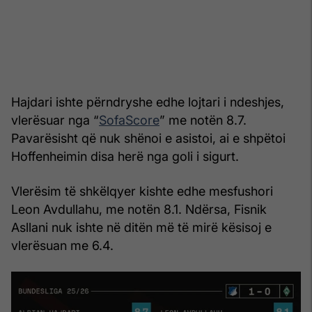
Hajdari ishte përndryshe edhe lojtari i ndeshjes,
vlerësuar nga “
SofaScore
” me notën 8.7.
Pavarësisht që nuk shënoi e asistoi, ai e shpëtoi
Hoffenheimin disa herë nga goli i sigurt.
Vlerësim të shkëlqyer kishte edhe mesfushori
Leon Avdullahu, me notën 8.1. Ndërsa, Fisnik
Asllani nuk ishte në ditën më të mirë kësisoj e
vlerësuan me 6.4.