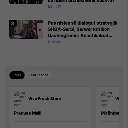
së nderit biznesmenit kosovar
Mali i Zi
Pas nisjes së dialogut strategjik
SHBA-Serbi, Serwer kritikon
Uashingtonin: Anashkaluat
Banjskën, sulmin ndaj KFOR-it
Serbia
dhe rrëmbimin e Policëve të
Kosovës
Jobs
Real Estate
Viva Fresh Store
Viva F
Pranues Malli
Mirëmbajtës