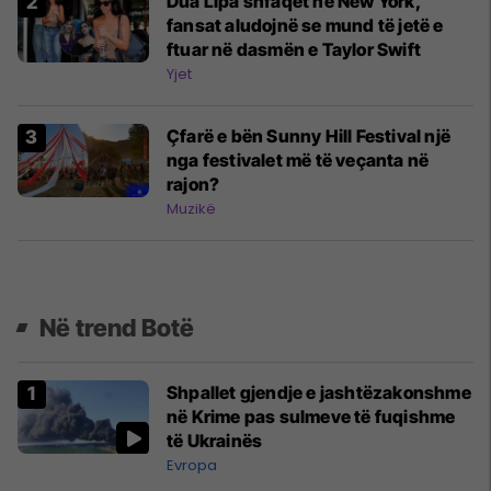
Dua Lipa shfaqet në New York,
fansat aludojnë se mund të jetë e
ftuar në dasmën e Taylor Swift
Yjet
Çfarë e bën Sunny Hill Festival një
nga festivalet më të veçanta në
rajon?
Muzikë
Në trend Botë
Shpallet gjendje e jashtëzakonshme
në Krime pas sulmeve të fuqishme
të Ukrainës
Evropa