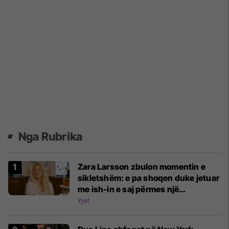
Nga Rubrika
Zara Larsson zbulon momentin e
sikletshëm: e pa shoqen duke jetuar
me ish-in e saj përmes një
aplikacioni
Yjet