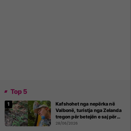
Top 5
Kafshohet nga nepërka në
Valbonë, turistja nga Zelanda
tregon për betejën e saj për
mbijetesë
28/06/2026