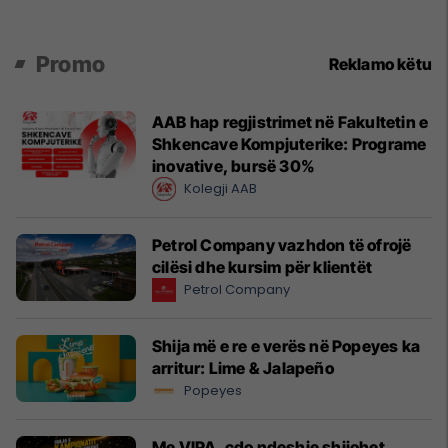
Promo
Reklamo këtu
AAB hap regjistrimet në Fakultetin e
Shkencave Kompjuterike: Programe
inovative, bursë 30%
Kolegji AAB
Petrol Company vazhdon të ofrojë
cilësi dhe kursim për klientët
Petrol Company
Shija më e re e verës në Popeyes ka
arritur: Lime & Jalapeño
Popeyes
Me VIPA, çdo ndeshje shijohet