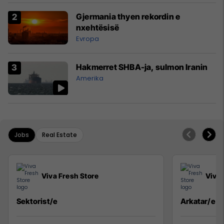
Gjermania thyen rekordin e
nxehtësisë
Evropa
Hakmerret SHBA-ja, sulmon Iranin
Amerika
Jobs
Real Estate
Viva Fresh Store
Viva 
Sektorist/e
Arkatar/e