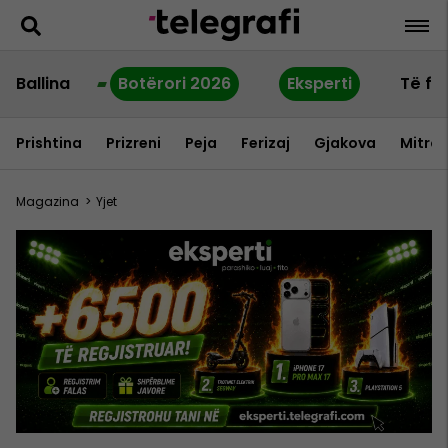
Ballina
Botërori 2026
Eksperti
Të fu
Prishtina
Prizreni
Peja
Ferizaj
Gjakova
Mitrov
Magazina
>
Yjet