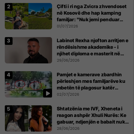
Çifti i ri nga Zvicra zhvendoset
në Kosovë dhe hap kamping
familjar: "Nuk jemi penduar
asnjë ditë"
01/07/2026
Labinot Rexha njofton arritjen e
rëndësishme akademike - i
njihet diploma e masterit në
Psikologji në Zvicër
29/06/2026
Pamjet e kamerave zbardhin
përleshjen mes familjarëve ku
mbetën të plagosur katër
persona
02/07/2026
Shtatzënia me IVF, Xheneta i
reagon ashpër Xhuli Nurës: Ke
gabuar, ndjenjën e babait nuk
mund t'ia plotësosh kurrë
28/06/2026