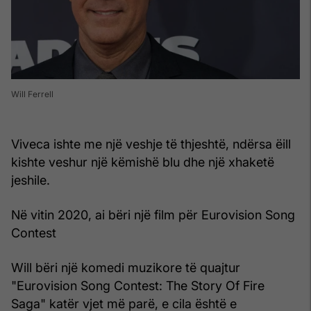
Will Ferrell
Viveca ishte me një veshje të thjeshtë, ndërsa ëill
kishte veshur një këmishë blu dhe një xhaketë
jeshile.
Në vitin 2020, ai bëri një film për Eurovision Song
Contest
Will bëri një komedi muzikore të quajtur
"Eurovision Song Contest: The Story Of Fire
Saga" katër vjet më parë, e cila është e