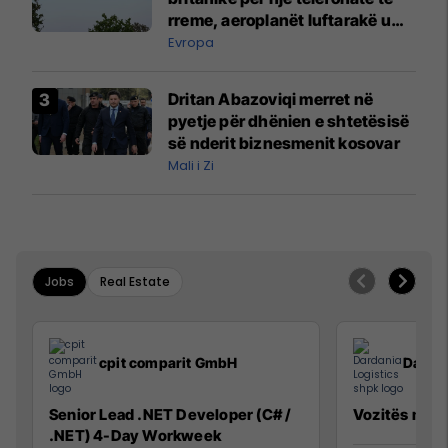
rreme, aeroplanët luftarakë u
ngritën në ajër për të
Evropa
interceptuar fluturaken e Qatar
Airways që po shkonte drejt
Dritan Abazoviqi merret në
Mançesterit
pyetje për dhënien e shtetësisë
së nderit biznesmenit kosovar
Mali i Zi
Jobs
Real Estate
cpit comparit GmbH
Dardan
Senior Lead .NET Developer (C# /
Vozitës me K
.NET) 4-Day Workweek