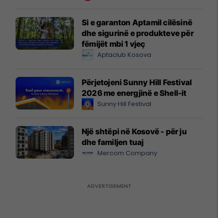
Si e garanton Aptamil cilësinë
dhe sigurinë e produkteve për
fëmijët mbi 1 vjeç
Aptaclub Kosova
Përjetojeni Sunny Hill Festival
2026 me energjinë e Shell-it
Sunny Hill Festival
Një shtëpi në Kosovë - për ju
dhe familjen tuaj
Mercom Company