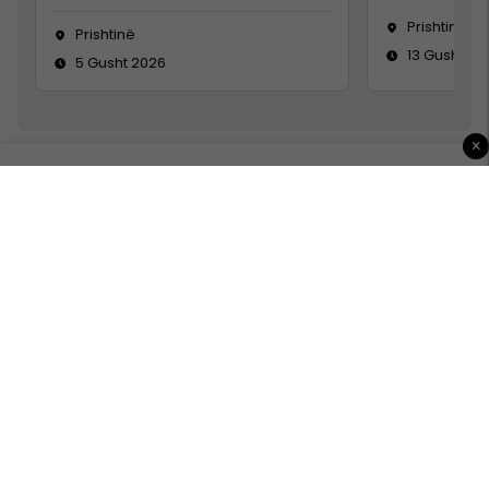
Prishtinë
Prishtinë
13 Gusht 20
5 Gusht 2026
×