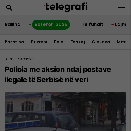
Ballina
Botërori 2026
Të fundit
Lajme
Prishtina
Prizreni
Peja
Ferizaj
Gjakova
Mitrov
Lajme
>
Kosovë
Policia me aksion ndaj postave
ilegale të Serbisë në veri