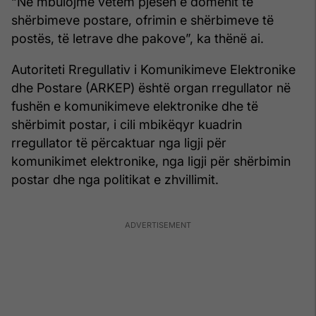
“Ne mbulojmë vetëm pjesën e domenit të
shërbimeve postare, ofrimin e shërbimeve të
postës, të letrave dhe pakove”, ka thënë ai.
Autoriteti Rregullativ i Komunikimeve Elektronike
dhe Postare (ARKEP) është organ rregullator në
fushën e komunikimeve elektronike dhe të
shërbimit postar, i cili mbikëqyr kuadrin
rregullator të përcaktuar nga ligji për
komunikimet elektronike, nga ligji për shërbimin
postar dhe nga politikat e zhvillimit.