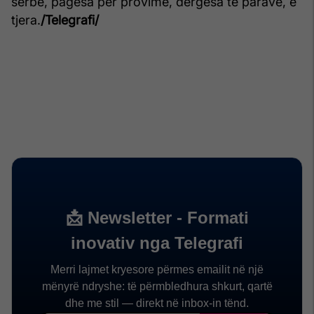
serbe, pagesa për provime, dërgesa të parave, e
tjera.
/Telegrafi/