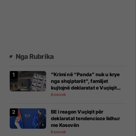
Nga Rubrika
"Krimi në “Panda” nuk u krye
nga shqiptarët", familjet
kujtojnë deklaratat e Vuçiqit
dhe kërkojnë zbardhjen e rastit
Kosovë
BE i reagon Vuçiqit për
deklaratat tendencioze lidhur
me Kosovën
Kosovë