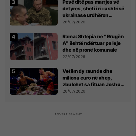
Pesë ditë pas marrjes së
detyrës, shefi i ri i ushtrisë
ukrainase urdhëron
kontroll të madh
26/07/2026
Rama: Shtëpia në "Rrugën
A" është ndërtuar pa leje
dhe në pronë komunale
22/07/2026
Vetëm dy raunde dhe
miliona euro në xhep,
zbulohet sa fituan Joshua
e Prenga
26/07/2026