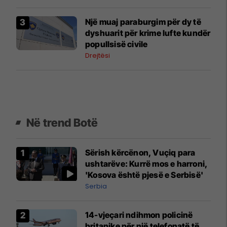
Një muaj paraburgim për dy të
dyshuarit për krime lufte kundër
popullsisë civile
Drejtësi
Në trend Botë
Sërish kërcënon, Vuçiq para
ushtarëve: Kurrë mos e harroni,
'Kosova është pjesë e Serbisë'
Serbia
14-vjeçari ndihmon policinë
britanike për një telefonatë të