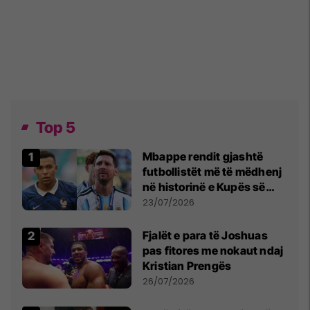
Top 5
Mbappe rendit gjashtë
futbollistët më të mëdhenj
në historinë e Kupës së
Botës, Messi mbetet i dyti
23/07/2026
Fjalët e para të Joshuas
pas fitores me nokaut ndaj
Kristian Prengës
26/07/2026